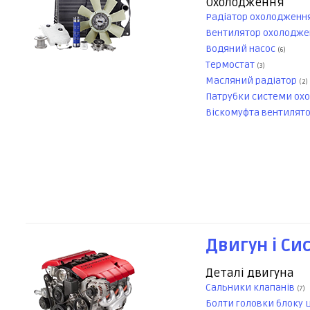
Охолодження
Радіатор охолодженн
Вентилятор охолодже
Водяний насос
(6)
Термостат
(3)
Масляний радіатор
(2)
Патрубки системи ох
Віскомуфта вентилят
Двигун і Си
Деталі двигуна
Сальники клапанів
(7)
Болти головки блоку 