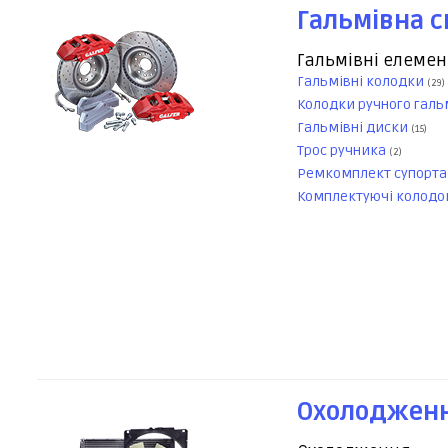
Гальмівна 
Гальмівні елеме
Гальмівні колодки
(29)
Колодки ручного гал
Гальмівні диски
(15)
Трос ручника
(2)
Ремкомплект супорт
Комплектуючі колод
Охолодженн