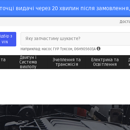
точці видачі через 20 хвилин після замовлення,
Доста
ідбір з
Яку запчастину шукаєте?
VIN
Наприклад: насос ГУР Туксон, 06H905601A
Двигун і
 та
Зчеплення та
Електрика та
Система
трансмісія
Освітлення
вихлопу