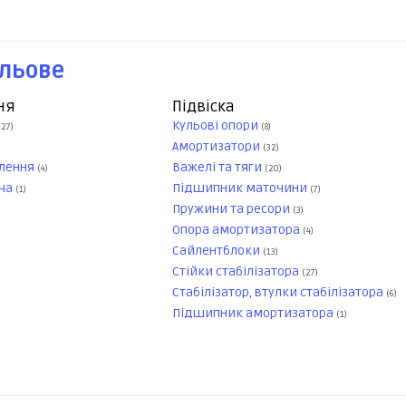
ульове
ня
Підвіска
Кульові опори
(27)
(8)
Амортизатори
(32)
плення
Важелі та тяги
(4)
(20)
ача
Підшипник маточини
(1)
(7)
Пружини та ресори
(3)
Опора амортизатора
(4)
Сайлентблоки
(13)
Стійки стабілізатора
(27)
Стабілізатор, втулки стабілізатора
(6)
Підшипник амортизатора
(1)