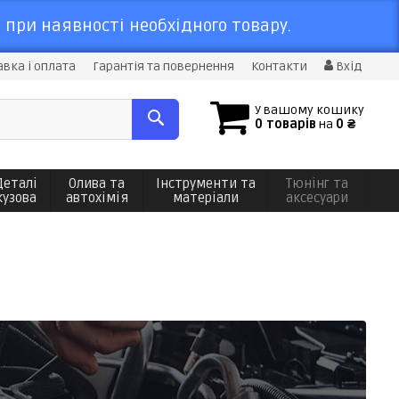
 при наявності необхідного товару.
вка і оплата
Гарантія та повернення
Контакти
Вхід
У вашому кошику
0 товарів
на
0 ₴
Деталі
Олива та
Інструменти та
Тюнінг та
кузова
автохімія
матеріали
аксесуари