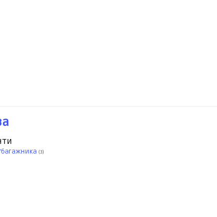
ва
нти
/багажника
(3)