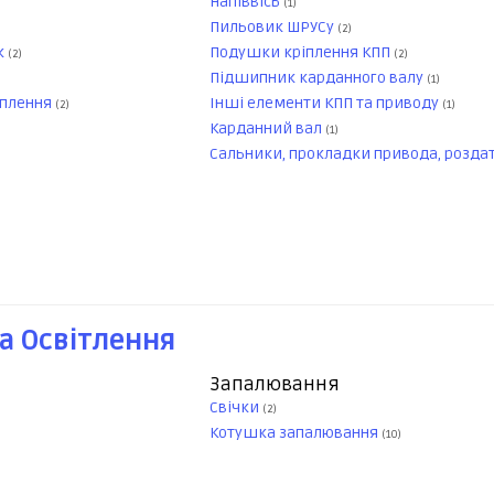
Напіввісь
(1)
Пильовик ШРУСу
(2)
к
Подушки кріплення КПП
(2)
(2)
Підшипник карданного валу
(1)
еплення
Інші елементи КПП та приводу
(2)
(1)
Карданний вал
(1)
Сальники, прокладки привода, розда
а Освітлення
Запалювання
Свічки
(2)
Котушка запалювання
(10)