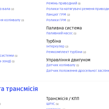
Ремінь приводний
(5)
о вала
Ролики та натягувачі ременя привод
(2)
Ланцюг ГРМ
(2)
ня колінвалу
Ролики ГРМ
(3)
(2)
Паливна система
Паливний насос
(1)
Турбіна
Інтеркулер
(2)
Ремкомплект турбіни
(2)
 системи
(1)
Управління двигуном
а-зонд)
(1)
Датчик колінвалу
(1)
Датчик положення дросельної заслін
а трансмісія
Трансмісія / КПП
ШРУС
)
(4)