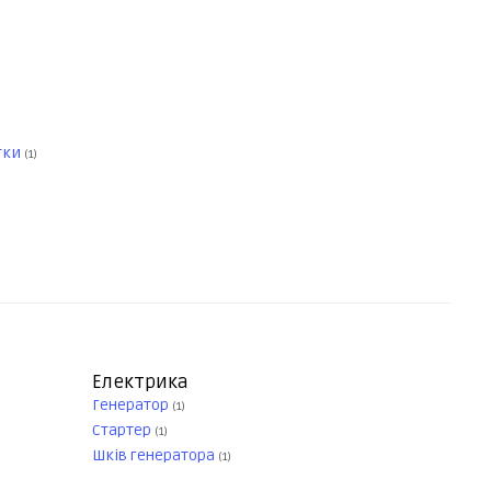
тки
(1)
Електрика
Генератор
(1)
Стартер
(1)
Шків генератора
(1)