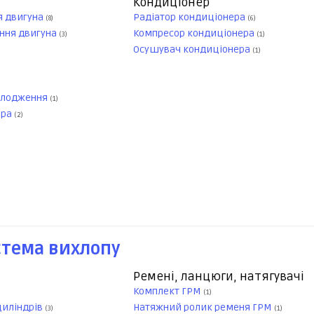
Кондиціонер
я двигуна
Радіатор кондиціонера
(8)
(6)
ння двигуна
Компресор кондиціонера
(3)
(1)
Осушувач кондиціонера
(1)
олодження
(1)
ора
(2)
стема вихлопу
Ремені, ланцюги, натягувачі
Комплект ГРМ
(1)
циліндрів
Натяжний ролик ременя ГРМ
(3)
(1)