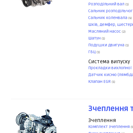
Розподільний вал
(1)
Сальник розподільчог
Сальник коленвала
(4)
Шків, демфер, шестер
Масляний насос
(2)
Шатун
(1)
Подушки двигуна
(1)
ГБЦ
(1)
Система випуску
Прокладки вихлопної
Датчик кисню (лямбд
Клапан EGR
(1)
Зчеплення т
Зчеплення
Комплект зчеплення
(5