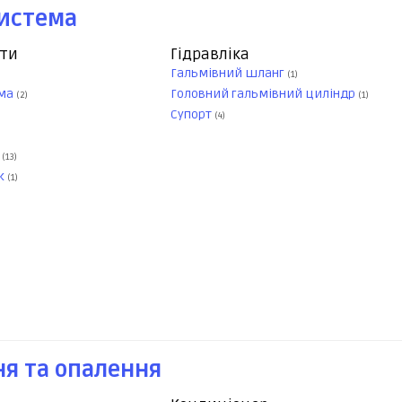
система
нти
Гідравліка
Гальмівний шланг
(1)
ьма
Головний гальмівний циліндр
(2)
(1)
Супорт
(4)
а
(13)
ок
(1)
я та опалення