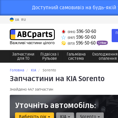
Доступний самовивіз на будь-якій 
UA
RU
596-50-60
(095)
П
596-50-60
(097)
596-50-60
(073)
Запчастини
Підвіска і
Гальмівна
Охолодження
для ТО
Рульове
система
опалення
Головна
KIA
Sorento
Запчастини на KIA Sorento
Знайдено 447 запчастин
Уточніть автомобіль:
Виберіть рік
KIA
Sorento