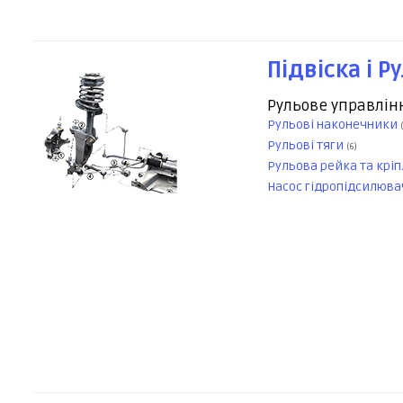
Підвіска і Р
Рульове управлін
Рульові наконечники
Рульові тяги
(6)
Рульова рейка та крі
Насос гідропідсилюв