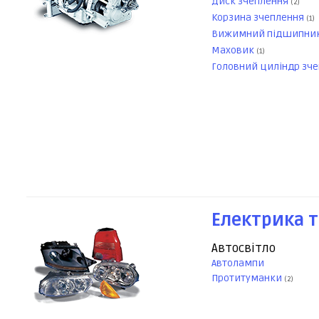
Диск зчеплення
(2)
Корзина зчеплення
(1)
Вижимний підшипни
Маховик
(1)
Головний циліндр зч
Електрика т
Автосвітло
Автолампи
Протитуманки
(2)