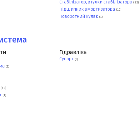
Стабілізатор, втулки стабілізатора
(22)
Підшипник амортизатора
(10)
Поворотний кулак
(1)
система
нти
Гідравліка
Супорт
(8)
ьма
(1)
а
(12)
ок
(1)