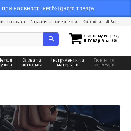
 при наявності необхідного товару.
вка і оплата
Гарантія та повернення
Контакти
Вхід
У вашому кошику
0 товарів
на
0 ₴
Деталі
Олива та
Інструменти та
Тюнінг та
кузова
автохімія
матеріали
аксесуари