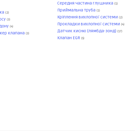
Середня частина глушника
(1)
Приймальна труба
(1)
дка
(2)
Кріплення вихлопної системи
(2)
осу
(3)
Прокладки вихлопної системи
(4)
ддону
(4)
Датчик кисню (лямбда-зонд)
(17)
окер клапана
(3)
Клапан EGR
(5)