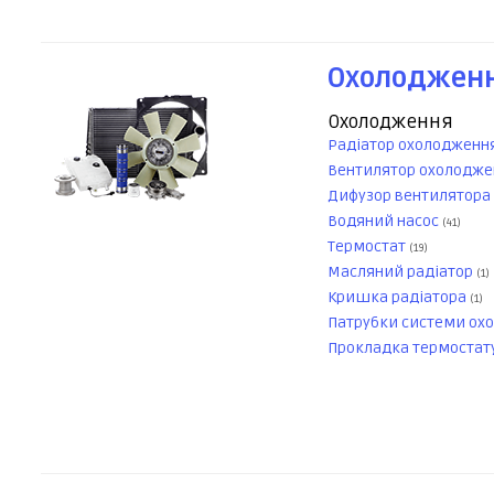
Охолодженн
Охолодження
Радіатор охолодженн
Вентилятор охолодже
Дифузор вентилятора
Водяний насос
(41)
Термостат
(19)
Масляний радіатор
(1)
Кришка радіатора
(1)
Патрубки системи ох
Прокладка термостат