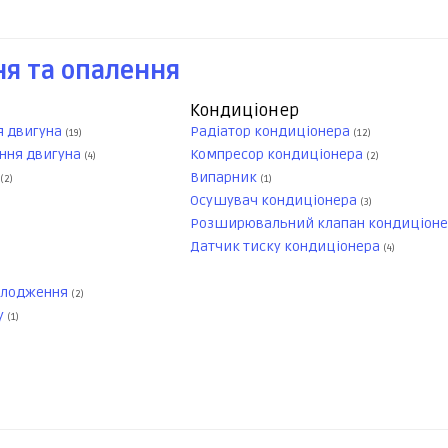
я та опалення
Кондиціонер
я двигуна
Радіатор кондиціонера
(19)
(12)
ння двигуна
Компресор кондиціонера
(4)
(2)
Випарник
(2)
(1)
Осушувач кондиціонера
(3)
Розширювальний клапан кондиціон
Датчик тиску кондиціонера
(4)
олодження
(2)
у
(1)