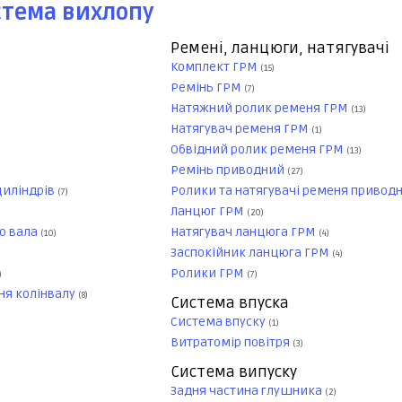
стема вихлопу
Ремені, ланцюги, натягувачі
Комплект ГРМ
(15)
Ремінь ГРМ
(7)
Натяжний ролик ременя ГРМ
(13)
Натягувач ременя ГРМ
(1)
Обвідний ролик ременя ГРМ
(13)
Ремінь приводний
(27)
циліндрів
Ролики та натягувачі ременя привод
(7)
Ланцюг ГРМ
(20)
о вала
Натягувач ланцюга ГРМ
(10)
(4)
Заспокійник ланцюга ГРМ
(4)
Ролики ГРМ
)
(7)
ня колінвалу
(8)
Система впуска
Система впуску
(1)
Витратомір повітря
(3)
Система випуску
Задня частина глушника
(2)