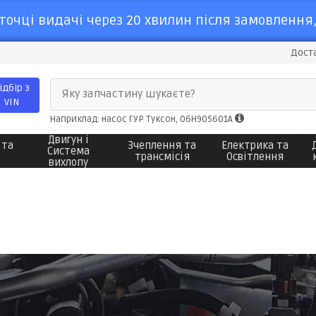
точці видачі через 20 хвилин після замовлення,
Доста
ідбір з
Яку запчастину шукаєте?
VIN
Наприклад: насос ГУР Туксон, 06H905601A
Двигун і
 та
Зчеплення та
Електрика та
Система
трансмісія
Освітлення
вихлопу