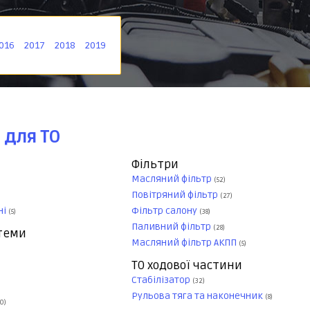
016
2017
2018
2019
 для ТО
Фільтри
Масляний фільтр
(52)
Повітряний фільтр
(27)
ні
Фільтр салону
(5)
(38)
Паливний фільтр
(28)
стеми
Масляний фільтр АКПП
(5)
ТО ходової частини
Стабілізатор
(32)
Рульова тяга та наконечник
(8)
0)