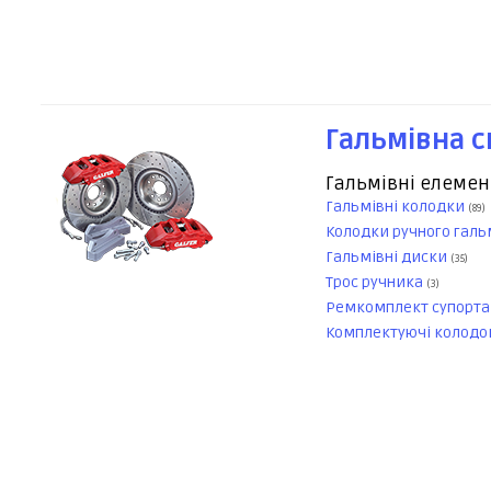
Гальмівна 
Гальмівні елеме
Гальмівні колодки
(89)
Колодки ручного гал
Гальмівні диски
(35)
Трос ручника
(3)
Ремкомплект супорт
Комплектуючі колод