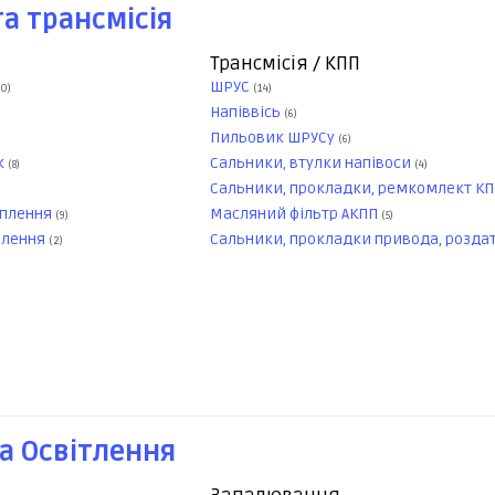
а трансмісія
Трансмісія / КПП
ШРУС
60)
(14)
Напіввісь
(6)
Пильовик ШРУСу
(6)
к
Сальники, втулки напівоси
(8)
(4)
Сальники, прокладки, ремкомлект К
еплення
Масляний фільтр АКПП
(9)
(5)
плення
Сальники, прокладки привода, розда
(2)
а Освітлення