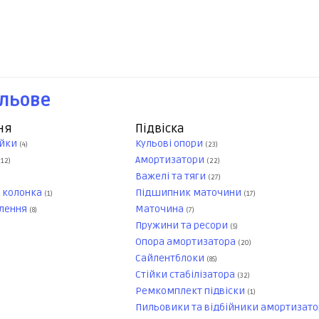
ульове
ня
Підвіска
ейки
Кульові опори
(4)
(23)
Амортизатори
(12)
(22)
Важелі та тяги
(27)
, колонка
Підшипник маточини
(1)
(17)
плення
Маточина
(8)
(7)
Пружини та ресори
(5)
Опора амортизатора
(20)
Сайлентблоки
(85)
Стійки стабілізатора
(32)
Ремкомплект підвіски
(1)
Пильовики та відбійники амортизато