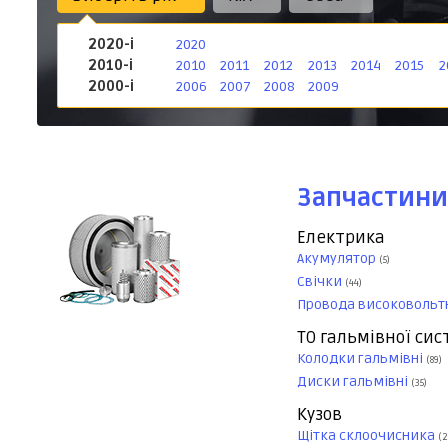
2020-і
2020
2010-і
2010
2011
2012
2013
2014
2015
2
2000-і
2006
2007
2008
2009
Запчастини
Електрика
Акумулятор
(5)
Свічки
(44)
Провода високовольт
ТО гальмівної си
Колодки гальмівні
(89)
Диски гальмівні
(35)
Кузов
Щітка склоочисника
(2