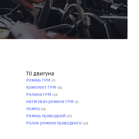
ТО двигуна
Ремінь ГРМ
(7)
Комплект ГРМ
(15)
Ролики ГРМ
(13)
Натягувач ременя ГРМ
(1)
Помпа
(41)
Ремінь приводний
(27)
Ролик ременя приводного
(23)