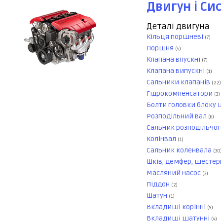
Двигун і Си
Деталі двигуна
Кільця поршневі
(7)
Поршня
(4)
Клапана впускні
(7)
Клапана випускні
(1)
Сальники клапанів
(22)
Гідрокомпенсатори
(3)
Болти головки блоку 
Розподільний вал
(6)
Сальник розподільчог
Колінвал
(1)
Сальник коленвала
(30
Шків, демфер, шестер
Масляний насос
(3)
Піддон
(2)
Шатун
(1)
Вкладиші корінні
(9)
Вкладиші шатунні
(4)