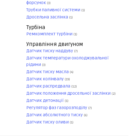
форсунок
(3)
Трубки паливної системи
(1)
Дросельна заслінка
(1)
Турбіна
Ремкомплект турбіни
(1)
Управління двигуном
Датчик тиску наддуву
(7)
Датчик температури охолоджувальної
рідини
(3)
Датчик тиску масла
(4)
Датчик колінвалу
(19)
Датчик распредвала
(12)
Датчик положення дросельної заслінки
(2)
Датчик детонації
(1)
Регулятор фаз газорозподілу
(7)
Датчик абсолютного тиску
(6)
Датчик тиску оливи
(1)