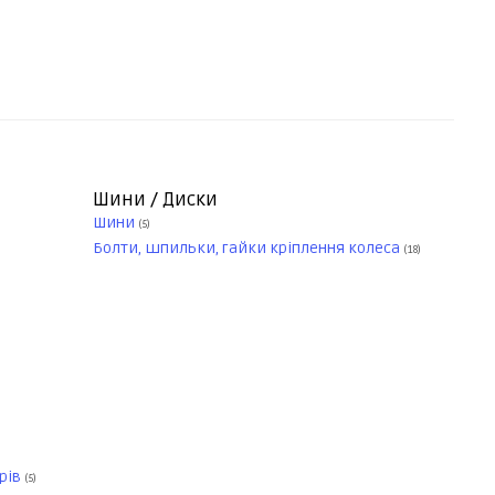
Шини / Диски
Шини
(5)
Болти, шпильки, гайки кріплення колеса
(18)
рів
(5)