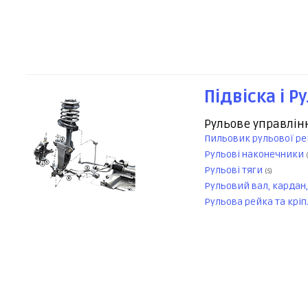
Підвіска і Р
Рульове управлін
Пильовик рульової р
Рульові наконечники
Рульові тяги
(5)
Рульовий вал, кардан
Рульова рейка та крі