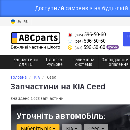
Доступний самовивіз на будь-якій 
UA
RU
596-50-60
(095)
П
596-50-60
(097)
596-50-60
(073)
Запчастини
Підвіска і
Гальмівна
Охолодження
для ТО
Рульове
система
опалення
Головна
KIA
Ceed
Запчастини на KIA Ceed
Знайдено 1 623 запчастини
Уточніть автомобіль:
Виберіть рік
KIA
Ceed