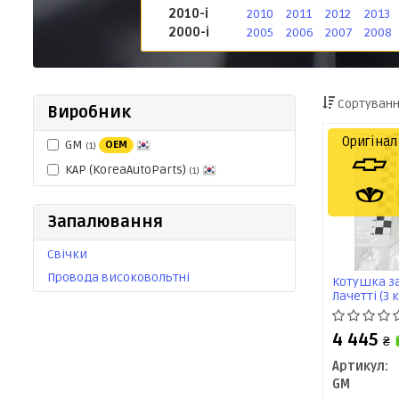
2010-і
2010
2011
2012
2013
2000-і
2005
2006
2007
2008
Сортуванн
Виробник
Оригінал
GM
OEM
(1)
KAP (KoreaAutoParts)
(1)
Запалювання
Свічки
Провода високовольтні
Котушка за
Лачетті (3 
4 445
₴
Артикул:
GM