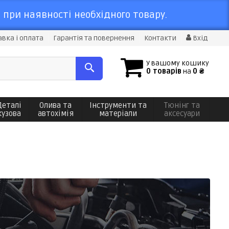
 при наявності необхідного товару.
вка і оплата
Гарантія та повернення
Контакти
Вхід
У вашому кошику
0 товарів
на
0 ₴
Деталі
Олива та
Інструменти та
Тюнінг та
кузова
автохімія
матеріали
аксесуари