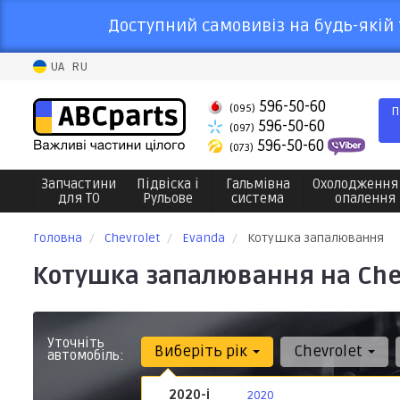
Доступний самовивіз на будь-якій 
UA
RU
596-50-60
(095)
П
596-50-60
(097)
596-50-60
(073)
Запчастини
Підвіска і
Гальмівна
Охолодження
для ТО
Рульове
система
опалення
Головна
Chevrolet
Evanda
Котушка запалювання
Котушка запалювання на Chev
Уточніть
Виберіть рік
Chevrolet
автомобіль:
2020-і
2020