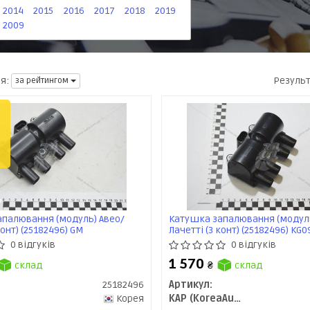
2014
2015
2016
2017
2018
2019
2009
Резуль
я:
за рейтингом
палювання (модуль) Авео/
Катушка запалювання (модуль
конт) (25182496) GM
Лачетті (3 конт) (25182496) KG
0 відгуків
0 відгуків
1 570
склад
₴
склад
25182496
Артикул:
Корея
KAP (KoreaAutoParts)