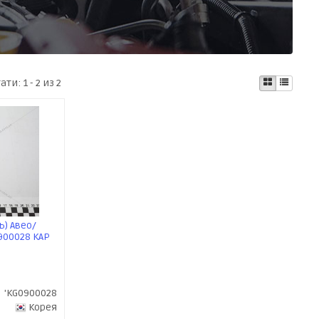
тати:
1 - 2 из 2
) Авео/
0900028 KAP
'KG0900028
Корея