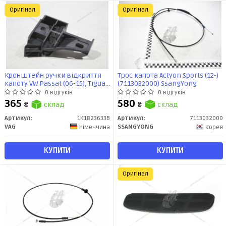
Оригінал
Оригінал
Кронштейн ручки відкриття
Трос капота Actyon Sports (12-)
капоту VW Passat (06-15), Tiguan
(7113032000) SsangYong
(08-18)/Audi Q3 (12-18)
0 відгуків
0 відгуків
(1K1823633B) VAG
365
580
₴
склад
₴
склад
Артикул:
1K1823633B
Артикул:
7113032000
VAG
SSANGYONG
Німеччина
Корея
КУПИТИ
КУПИТИ
Оригінал