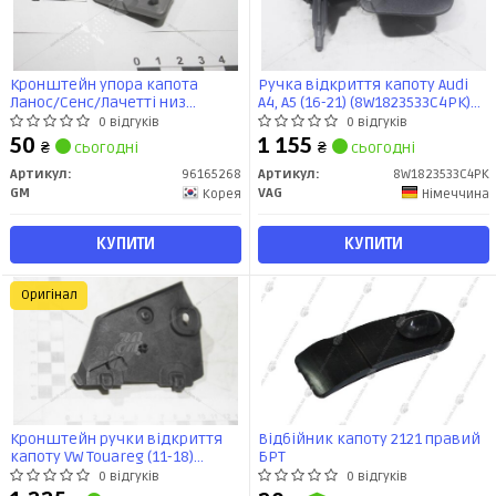
Кронштейн упора капота
Ручка відкриття капоту Audi
Ланос/Сенс/Лачетті низ
A4, A5 (16-21) (8W1823533C4PK)
(96165268) GM
VAG
0 відгуків
0 відгуків
50
1 155
₴
сьогодні
₴
сьогодні
Артикул:
96165268
Артикул:
8W1823533C4PK
GM
VAG
Корея
Німеччина
КУПИТИ
КУПИТИ
Оригінал
Кронштейн ручки відкриття
Відбійник капоту 2121 правий
капоту VW Touareg (11-18)
БРТ
(7P0823633) VAG
0 відгуків
0 відгуків