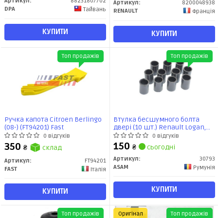
Артикул:
88231807702
Артикул:
8200048938
DPA
Тайвань
RENAULT
Франція
КУПИТИ
КУПИТИ
Топ продажів
Топ продажів
Ручка капота Citroen Berlingo
Втулка бесшумного болта
(08-) (FT94201) Fast
двері (10 шт.) Renault Logan,
Sandero (30793) Asam
0 відгуків
0 відгуків
150
350
₴
сьогодні
₴
склад
Артикул:
30793
Артикул:
FT94201
ASAM
Румунія
FAST
Італія
КУПИТИ
КУПИТИ
Топ продажів
Оригінал
Топ продажів