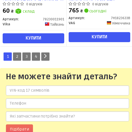
98,98-01)/VW Caddy (96-00)
(7H1823633B) VAG
0 відгуків
0 відгуків
(78230011901) VIKA
765
60
₴
сьогодні
₴
склад
Артикул:
7H1823633B
Артикул:
78230011901
VAG
Німеччина
Vika
Тайвань
КУПИТИ
КУПИТИ
1
2
3
4
Не можете знайти деталь?
Підібрати