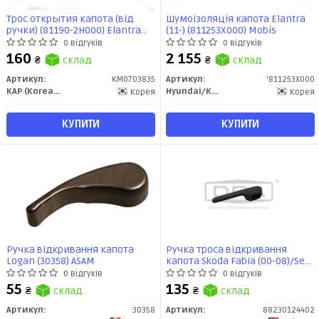
Трос открытия капота (від
Шумоізоляція капота Elantra
ручки) (81190-2H000) Elantra
(11-) (811253X000) Mobis
(06-) (KM0703835) KAP
0 відгуків
0 відгуків
160
2 155
₴
склад
₴
склад
Артикул:
KM0703835
Артикул:
'811253X000
KAP (KoreaAutoParts)
Hyundai/Kia/Mobis
Корея
Корея
КУПИТИ
КУПИТИ
Ручка відкривання капота
Ручка троса відкривання
Logan (30358) ASAM
капота Skoda Fabia (00-08)/Seat
(03-09),Ibiza (02-12,13-),Leon (11-
0 відгуків
0 відгуків
13),Toledo (05-09) (88230124402)
55
135
₴
склад
₴
склад
Артикул:
30358
Артикул:
88230124402