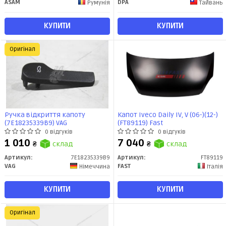
ASAM
DPA
Румунія
Тайвань
КУПИТИ
КУПИТИ
Оригінал
Ручка відкриття капоту
Капот Iveco Daily IV, V (06-)(12-)
(7E18235339B9) VAG
(FT89119) Fast
0 відгуків
0 відгуків
1 010
7 040
₴
склад
₴
склад
Артикул:
7E18235339B9
Артикул:
FT89119
VAG
FAST
Німеччина
Італія
КУПИТИ
КУПИТИ
Оригінал