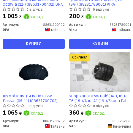
Octavia (12-) (88631700402) DPA
(94-) (88231789001) VIKA
0 відгуків
0 відгуків
1 005
200
₴
склад
₴
склад
Артикул:
88631700402
Артикул:
88231789001
DPA
Vika
Тайвань
Тайвань
КУПИТИ
КУПИТИ
Оригінал
Шумоізоляція капота VW
Упор капота VW Golf (04-), Jetta,
Passat (05-11) (88631700702)
T6 (16-)/Audi A1 (19-)/Skoda Fabia
DPA
(09-14)/Seat Ateca (16-)
0 відгуків
0 відгуків
(3B0823499E) VAG
1 065
360
₴
склад
₴
склад
Артикул:
88631700702
Артикул:
3B0823499E
DPA
VAG
Тайвань
Німеччина