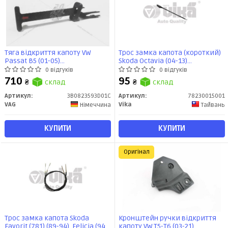
Тяга відкриття капоту VW
Трос замка капота (короткий)
Passat B5 (01-05)
Skoda Octavia (04-13)
(3B0823593D01C) VAG
(78230015001) VIKA
0 відгуків
0 відгуків
710
95
₴
склад
₴
склад
Артикул:
3B0823593D01C
Артикул:
78230015001
VAG
Vika
Німеччина
Тайвань
КУПИТИ
КУПИТИ
Оригінал
Трос замка капота Skoda
Кронштейн ручки відкриття
Favorit (781) (89-94), Felicia (94-
капоту VW T5-T6 (03-21)