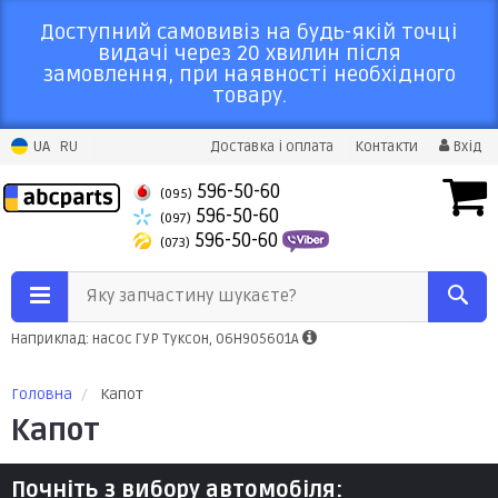
Доступний самовивіз на будь-якій точці
видачі через 20 хвилин після
замовлення, при наявності необхідного
товару.
UA
RU
Доставка і оплата
Контакти
Вхід
596-50-60
(095)
596-50-60
(097)
596-50-60
(073)
Яку запчастину шукаєте?
Наприклад: насос ГУР Туксон, 06H905601A
Головна
Капот
Капот
Почніть з вибору автомобіля: