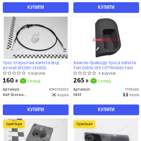
КУПИТИ
КУПИТИ
Трос открытия капота (від
Важіль приводу троса капота
ручки) (81190-2E000)
Fiat Doblo (09-) (FT95406) Fast
(KM0700053) KAP
0 відгуків
0 відгуків
160
265
₴
склад
₴
склад
Артикул:
KM0700053
Артикул:
FT95406
KAP (KoreaAutoParts)
FAST
Корея
Італія
КУПИТИ
КУПИТИ
Оригінал
Оригінал