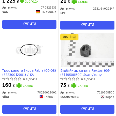
1 225
20
₴
сьогодні
₴
склад
Артикул:
7P0823633
Артикул:
2121-8402214Р
VAG
Німеччина
БРТ
КУПИТИ
КУПИТИ
Оригінал
Трос капота Skoda Fabia (00-08)
Відбійник капоту Rexton (06-)
(78230012001) VIKA
(7119508B00) SsangYong
0 відгуків
0 відгуків
160
75
₴
склад
₴
склад
Артикул:
78230012001
Артикул:
7119508B00
Vika
SSANGYONG
Тайвань
Корея
КУПИТИ
КУПИТИ