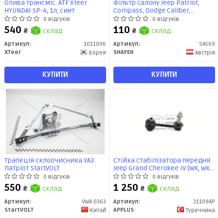
Олива трансміс. ATF Xteer
Фільтр салону Jeep Patriot,
HYUNDAI SP-4, 1л, синт
Compass, Dodge Caliber,
Avenger, Journey, Chrysler 200,
0 відгуків
0 відгуків
Cirrus, Sebring, 01- (SA569)
540
110
₴
склад
₴
склад
SHAFER
Артикул:
1011006
Артикул:
SA569
XTeer
SHAFER
Корея
Австрія
КУПИТИ
КУПИТИ
Трапеція склоочисника УАЗ
Стійка стабілізатора передня
Патріот StartVOLT
Jeep Grand Cherokee IV (WK, WK2)
(10 -) (31109AP) APPLUS
0 відгуків
0 відгуків
550
1 250
₴
склад
₴
склад
Артикул:
VWA 0363
Артикул:
31109AP
StartVOLT
APPLUS
Китай
Туреччина