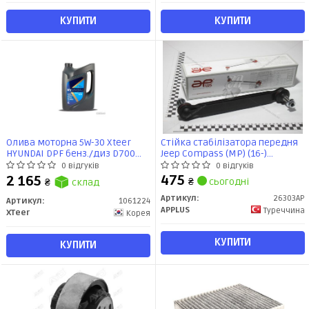
КУПИТИ
КУПИТИ
Олива моторна 5W-30 Xteer
Стійка стабілізатора передня
HYUNDAI DPF бенз./диз D700
Jeep Compass (MP) (16-)
API SP, ACEA C2/C3, 6л, синт
(26303AP) APPLUS
0 відгуків
0 відгуків
475
2 165
₴
сьогодні
₴
склад
Артикул:
26303AP
Артикул:
1061224
APPLUS
Туреччина
XTeer
Корея
КУПИТИ
КУПИТИ