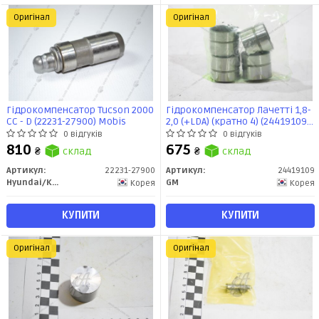
Оригінал
Оригінал
Гідрокомпенсатор Tucson 2000
Гідрокомпенсатор Лачетті 1,8-
CC - D (22231-27900) Mobis
2,0 (+LDA) (кратно 4) (24419109)
GM
0 відгуків
0 відгуків
810
675
₴
склад
₴
склад
Артикул:
22231-27900
Артикул:
24419109
Hyundai/Kia/Mobis
GM
Корея
Корея
КУПИТИ
КУПИТИ
Оригінал
Оригінал