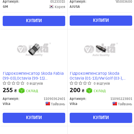
Артикул:
05233315
Артикул:
'85003600
GM
AJUSA
Корея
КУПИТИ
КУПИТИ
Гідрокомпенсатор Skoda Fabia
Гідрокомпенсатор Skoda
(99-03),Octavia (99-11)
Octavia (01-13)/VW Golf (03-),
(11090362401) VIKA
Passat (03-), T6/Audi A3 (04-), A4
0 відгуків
0 відгуків
(01-), A6 (05-), Q3 (12-), Q5 (09-)
255
200
₴
склад
₴
склад
(11090223801) VIKA
Артикул:
11090362401
Артикул:
11090223801
Vika
Vika
Тайвань
Тайвань
КУПИТИ
КУПИТИ