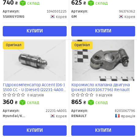
(1040501225) SsangYong
(96376362) GM
740
625
₴
склад
₴
склад
Артикул:
1040501225
Артикул:
96376362
SSANGYONG
GM
Корея
Корея
КУПИТИ
КУПИТИ
Оригінал
Оригінал
Гідрокомпенсатор Accent (06-)
Коромисло клапана двигуна
1500 CC - U (Diesel) (22231-4A001)
(рокер) (8201067796) Renault
Mobis
0 відгуків
0 відгуків
360
865
₴
склад
₴
склад
Артикул:
22231-4A001
Артикул:
8201067796
Hyundai/Kia/Mobis
RENAULT
Корея
Франція
КУПИТИ
КУПИТИ