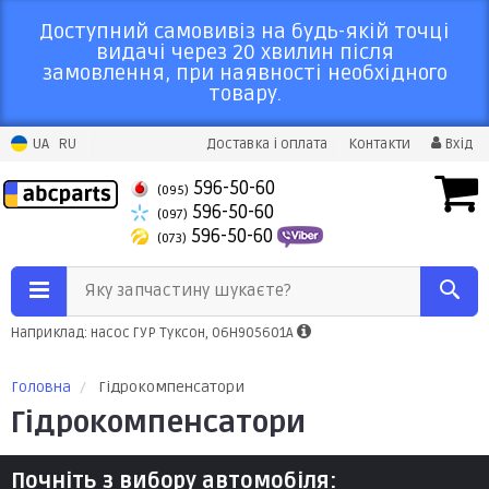
Доступний самовивіз на будь-якій точці
видачі через 20 хвилин після
замовлення, при наявності необхідного
товару.
UA
RU
Доставка і оплата
Контакти
Вхід
596-50-60
(095)
596-50-60
(097)
596-50-60
(073)
Яку запчастину шукаєте?
Наприклад: насос ГУР Туксон, 06H905601A
Головна
Гідрокомпенсатори
Гідрокомпенсатори
Почніть з вибору автомобіля: