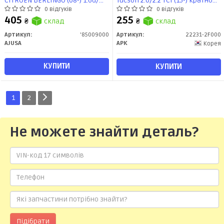
CITROEN BERLINGO (08-) 1.6d/
Tucson 2.0/2.2 TCI (15-) кратно
SKODA OCTAVIA (II,III,IV)/ VW GOLF
8шт (22231-2F000) APK
0 відгуків
0 відгуків
(V,VI,VII,VIII) (85009000) Ajusa
405
255
₴
склад
₴
склад
Артикул:
'85009000
Артикул:
22231-2F000
AJUSA
APK
Корея
КУПИТИ
КУПИТИ
1
2
Не можете знайти деталь?
Підібрати