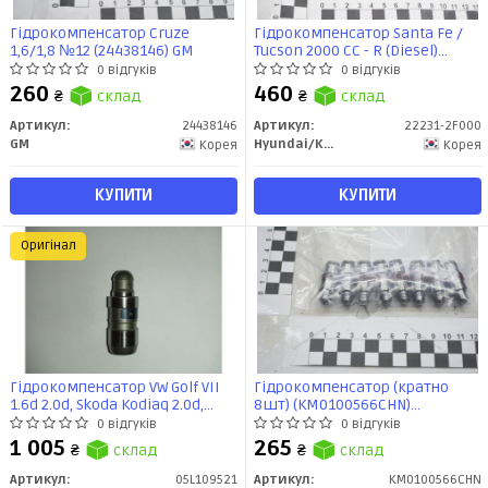
Гідрокомпенсатор Cruze
Гідрокомпенсатор Santa Fe /
1,6/1,8 №12 (24438146) GM
Tucson 2000 CC - R (Diesel)
(22231-2F000) Mobis
0 відгуків
0 відгуків
260
460
₴
склад
₴
склад
Артикул:
24438146
Артикул:
22231-2F000
GM
Hyundai/Kia/Mobis
Корея
Корея
КУПИТИ
КУПИТИ
Оригінал
Гідрокомпенсатор VW Golf VII
Гідрокомпенсатор (кратно
1.6d 2.0d, Skoda Kodiaq 2.0d,
8шт) (KM0100566CHN)
Octavia III 1.6d 2.0d, Superb III IV
Accent(05-)/Elantra(06-)/Matrix(0
0 відгуків
0 відгуків
2.0d (05L109521) VAG
(22231-4A000) KAP
1 005
265
₴
склад
₴
склад
Артикул:
05L109521
Артикул:
KM0100566CHN