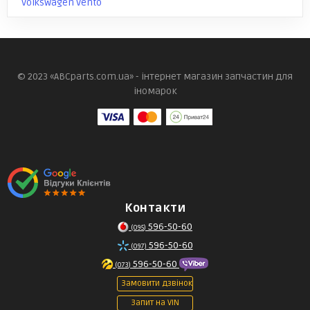
Volkswagen Vento
© 2023 «ABCparts.com.ua» - інтернет магазин запчастин для
іномарок
Контакти
596-50-60
(095)
596-50-60
(097)
596-50-60
(073)
Замовити дзвінок
Запит на VIN