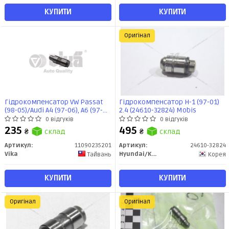
КУПИТИ
КУПИТИ
Оригінал
Гідрокомпенсатор VW Passat
Гідрокомпенсатор H-1 (97-01)
(98-05)/Audi A4 (97-06), A6 (97-
2.4 (24610-32824) Mobis
05) (11090235201) vika
0 відгуків
0 відгуків
235
495
₴
склад
₴
склад
Артикул:
11090235201
Артикул:
24610-32824
Vika
Hyundai/Kia/Mobis
Тайвань
Корея
КУПИТИ
КУПИТИ
Оригінал
Оригінал