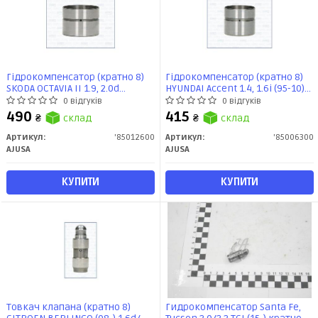
Гідрокомпенсатор (кратно 8)
Гідрокомпенсатор (кратно 8)
SKODA OCTAVIA II 1.9, 2.0d
HYUNDAI Accent 1.4, 1.6i (95-10)/
(85012600) Ajusa
Getz 1.4, 1.6i (02-10) (85006300)
0 відгуків
0 відгуків
Ajusa
490
415
₴
склад
₴
склад
Артикул:
'85012600
Артикул:
'85006300
AJUSA
AJUSA
КУПИТИ
КУПИТИ
Товкач клапана (кратно 8)
Гидрокомпенсатор Santa Fe,