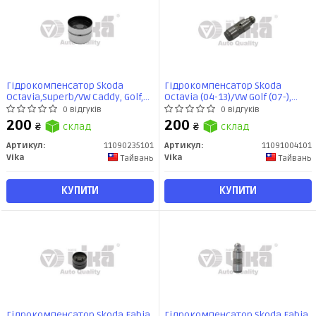
Гідрокомпенсатор Skoda
Гідрокомпенсатор Skoda
Octavia,Superb/VW Caddy, Golf,
Octavia (04-13)/VW Golf (07-),
Jetta, Passat (01-11) (кратно 8)
Passat (09-), T5 (10-)/Audi A4
0 відгуків
0 відгуків
(11090235101) VIKA
(08-), A6 (09-), Q3 (12-)
200
200
₴
склад
₴
склад
(11091004101) VIKA
Артикул:
11090235101
Артикул:
11091004101
Vika
Vika
Тайвань
Тайвань
КУПИТИ
КУПИТИ
Гідрокомпенсатор Skoda Fabia
Гідрокомпенсатор Skoda Fabia