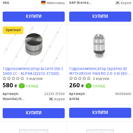
VAG
KAP (KoreaAutoParts)
Німеччина
Корея
КУПИТИ
КУПИТИ
Оригінал
Гідрокомпенсатор Accent (06-)
Гідрокомпенсатор (кратно 8)
1400 CC - ALPHA (22231-37100)
MITSUBISHI PAJERO 2.0-3.8i (83-)
Mobis
(85004400) Ajusa
0 відгуків
0 відгуків
580
260
₴
склад
₴
склад
Артикул:
22231-37100
Артикул:
'85004400
Hyundai/Kia/Mobis
AJUSA
Корея
КУПИТИ
КУПИТИ