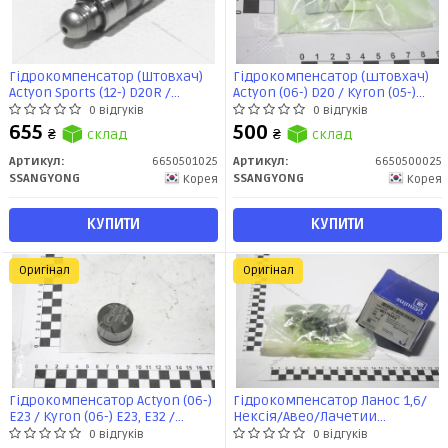
Гідрокомпенсатор (Штовхач)
Гідрокомпенсатор (штовхач)
Actyon Sports (12-) D20R /
Actyon (06-) D20 / Kyron (05-)
Korando C (10-) D20F, D22F /
D20, D27 / Korando C (12) G20D /
0 відгуків
0 відгуків
Rexton (06-) D27 / Rexton (12-)
Rexton (04-) D20, D27
655
500
₴
склад
₴
склад
D20R (6650501025) SsangYong
(6650500025) SsangYong
Артикул:
6650501025
Артикул:
6650500025
SSANGYONG
SSANGYONG
Корея
Корея
КУПИТИ
КУПИТИ
Оригінал
Оригінал
Гідрокомпенсатор Actyon (06-)
Гідрокомпенсатор Ланос 1,6/
E23 / Kyron (06-) E23, E32 /
Нексія/Авео/Лачетии
Rexton (02-) E23, E28, E32
(низький) (1шт.) (кратно 4)
0 відгуків
0 відгуків