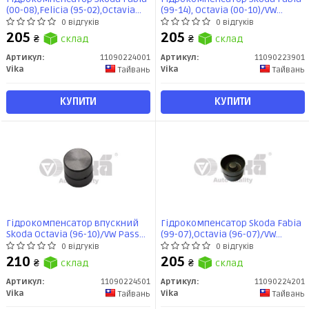
(00-08),Felicia (95-02),Octavia
(99-14), Octavia (00-10)/VW
(96-10)/VWGolf (82-00)/VW
Passat (05-14), Caddy (96-15)
0 відгуків
0 відгуків
T4,Passat (83-00) (11090224001)
(11090223901) VIKA
205
205
₴
склад
₴
склад
VIKA
Артикул:
11090224001
Артикул:
11090223901
Vika
Vika
Тайвань
Тайвань
КУПИТИ
КУПИТИ
Гідрокомпенсатор впускний
Гідрокомпенсатор Skoda Fabia
Skoda Octavia (96-10)/VW Passat
(99-07),Octavia (96-07)/VW
(96-05)/Audi A6 (95-05)
Passat (96-05) (11090224201)
0 відгуків
0 відгуків
(11090224501) vika
vika
210
205
₴
склад
₴
склад
Артикул:
11090224501
Артикул:
11090224201
Vika
Vika
Тайвань
Тайвань