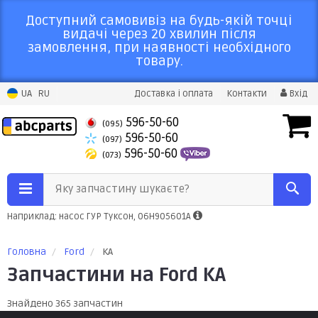
Доступний самовивіз на будь-якій точці
видачі через 20 хвилин після
замовлення, при наявності необхідного
товару.
UA
RU
Доставка і оплата
Контакти
Вхід
596-50-60
(095)
596-50-60
(097)
596-50-60
(073)
Яку запчастину шукаєте?
Наприклад: насос ГУР Туксон, 06H905601A
Головна
Ford
KA
Запчастини на Ford KA
Знайдено 365 запчастин