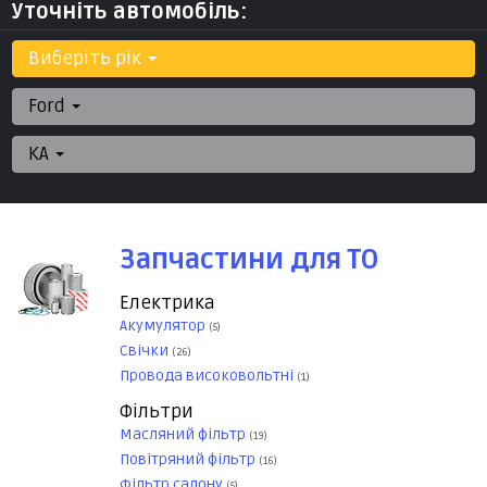
Уточніть автомобіль:
Виберіть рік
Ford
KA
Запчастини для ТО
Електрика
Акумулятор
(5)
Свічки
(26)
Провода високовольтні
(1)
Фільтри
Масляний фільтр
(19)
Повітряний фільтр
(16)
Фільтр салону
(5)