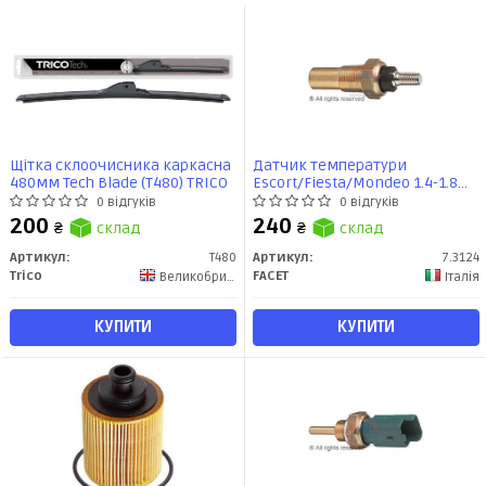
Щітка склоочисника каркасна
Датчик температури
480мм Tech Blade (T480) TRICO
Escort/Fiesta/Mondeo 1.4-1.8
i/TD 86-00 (7.3124) Facet
0 відгуків
0 відгуків
200
240
₴
склад
₴
склад
Артикул:
T480
Артикул:
7.3124
Trico
FACET
Великобритания
Італія
КУПИТИ
КУПИТИ