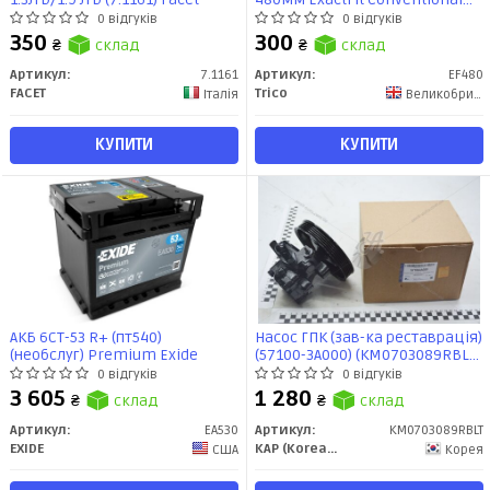
(EF480) TRICO
0 відгуків
0 відгуків
350
300
₴
склад
₴
склад
Артикул:
7.1161
Артикул:
EF480
FACET
Trico
Італія
Великобритания
КУПИТИ
КУПИТИ
АКБ 6СТ-53 R+ (пт540)
Насос ГПК (зав-ка реставрація)
(необслуг) Premium Exide
(57100-3A000) (KM0703089RBLT)
KAP
0 відгуків
0 відгуків
3 605
1 280
₴
склад
₴
склад
Артикул:
EA530
Артикул:
KM0703089RBLT
EXIDE
KAP (KoreaAutoParts)
США
Корея