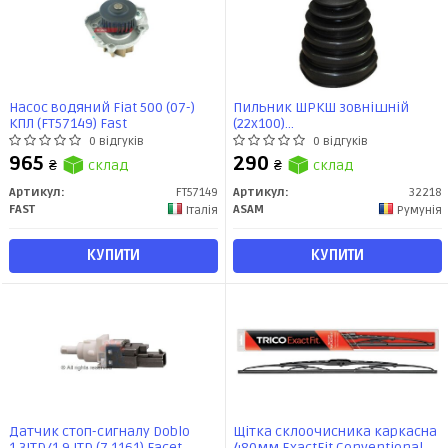
Насос водяний Fiat 500 (07-)
Пильник ШРКШ зовнішній
КПЛ (FT57149) Fast
(22x100)
BMW/Chevrolet/Citroen/Dacia/Fi
0 відгуків
0 відгуків
(32218) Asam
965
290
₴
склад
₴
склад
Артикул:
FT57149
Артикул:
32218
FAST
ASAM
Італія
Румунія
КУПИТИ
КУПИТИ
Датчик стоп-сигналу Doblo
Щітка склоочисника каркасна
1.3JTD/1.9 JTD (7.1161) Facet
480мм ExactFit Сonventional