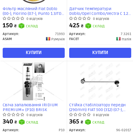
Фільтр масляний Fiat Doblo
Датчик температури
(00-), Fiorino (07-), Punto 1.3JTD
Doblo/Opel Combo/Vectra C 1.2-
(05-)/Opel Astra H/J (04-15),
1.9JTD/1.3-1.9 CDTI 01- (7.3261)
0 відгуків
0 відгуків
Combo 1.3CDTI (01-11) (71993)
Facet
150
425
₴
склад
₴
склад
Asam
Артикул:
71993
Артикул:
7.3261
ASAM
FACET
Румунія
Італія
КУПИТИ
КУПИТИ
Свіча запалювання IRIDIUM
Стійка стабілізатору передн
PREMIUM+ (P10) BRISK
(290mm) FIAT 500 (312) (07-),
FIORINO (225) (07-), FORD KA (-16),
0 відгуків
0 відгуків
PEUGEOT BIPPER (08-) (96-
340
365
₴
склад
₴
склад
02017) AYD
Артикул:
P10
Артикул:
96-02017