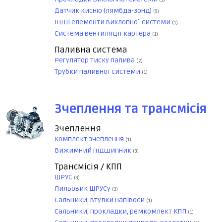
(1)
Датчик кисню (лямбда-зонд)
(9)
Інші елементи вихлопної системи
(1)
Система вентиляції картера
(1)
Паливна система
Регулятор тиску палива
(2)
Трубки паливної системи
(1)
Зчеплення та трансмісія
Зчеплення
Комплект зчеплення
(1)
Вижимний підшипник
(3)
Трансмісія / КПП
ШРУС
(3)
Пильовик ШРУСу
(3)
Сальники, втулки напівоси
(1)
Сальники, прокладки, ремкомлект КПП
(1)