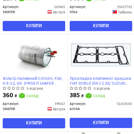
Артикул:
SX3465
Артикул:
19617701
SHAFER
Vika
Австрія
Тайвань
КУПИТИ
КУПИТИ
Фільтр паливний Citroen, Fiat,
Прокладка клапанної кришки
0.9-3.2, 04- (FM567) SHAFER
FIAT DOBLO (04-) 1.3d/ SUZUKI
SWIFT III 1.3d (11103500) Ajusa
0 відгуків
0 відгуків
360
385
₴
склад
₴
склад
Артикул:
FM567
Артикул:
'11103500
SHAFER
AJUSA
Австрія
КУПИТИ
КУПИТИ