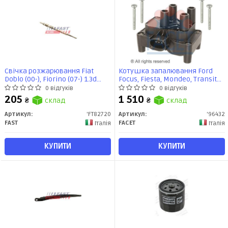
Свічка розжарювання Fiat
Котушка запалювання Ford
Doblo (00-), Fiorino (07-) 1.3d
Focus, Fiesta, Mondeo, Transit
(FT82720) Fast
Connect (95-13) 1.3i-2.0i 16V
0 відгуків
0 відгуків
(9.6432) Facet
205
1 510
₴
склад
₴
склад
Артикул:
'FT82720
Артикул:
'96432
FAST
FACET
Італія
Італія
КУПИТИ
КУПИТИ