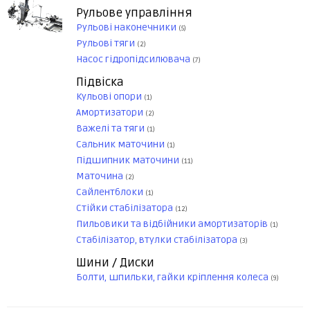
Рульове управління
Рульові наконечники
(5)
Рульові тяги
(2)
Насос гідропідсилювача
(7)
Підвіска
Кульові опори
(1)
Амортизатори
(2)
Важелі та тяги
(1)
Сальник маточини
(1)
Підшипник маточини
(11)
Маточина
(2)
Сайлентблоки
(1)
Стійки стабілізатора
(12)
Пильовики та відбійники амортизаторів
(1)
Стабілізатор, втулки стабілізатора
(3)
Шини / Диски
Болти, шпильки, гайки кріплення колеса
(9)