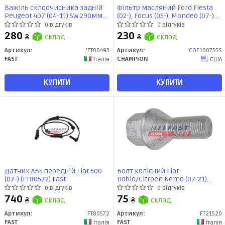
Важіль склоочисника задній
Фільтр масляний Ford Fiesta
Peugeot 407 (04-11) SW 290мм
(02-), Focus (05-), Mondeo (07-)
(FT00493) Fast
(COF100755S) CHAMPION
0 відгуків
0 відгуків
280
230
₴
склад
₴
склад
Артикул:
'FT00493
Артикул:
'COF100755S
FAST
CHAMPION
Італія
США
КУПИТИ
КУПИТИ
Датчик ABS передній Fiat 500
Болт колісний Fiat
(07-) (FT80572) Fast
Doblo/Citroen Nemo (07-21)
(FT21520) Fast
0 відгуків
0 відгуків
740
75
₴
склад
₴
склад
Артикул:
FT80572
Артикул:
FT21520
FAST
FAST
Італія
Італія