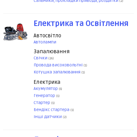
Сальники, прокладки привода, роздатки
(2)
Електрика та Освітлення
Автосвітло
Автолампи
Запалювання
Свічки
(26)
Провода високовольтні
(1)
Котушка запалювання
(1)
Електрика
Акумулятор
(5)
Генератор
(1)
Стартер
(1)
Бендікс стартера
(1)
Інші датчики
(2)