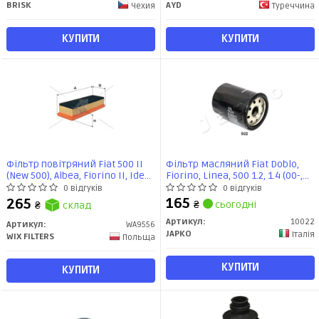
BRISK
AYD
Чехия
Туреччина
КУПИТИ
КУПИТИ
Фільтр повітряний Fiat 500 II
Фільтр масляний Fiat Doblo,
(New 500), Albea, Fiorino II, Idea,
Fiorino, Linea, 500 1.2, 1.4 (00-,
Linea, Panda II, Punto III
09-)/Opel Combo D 1.4 (12-)
0 відгуків
0 відгуків
(Grande Punto) (WA9556) WIX
(10022) JAPKO
165
265
₴
сьогодні
₴
склад
Артикул:
10022
Артикул:
WA9556
JAPKO
Італія
WIX FILTERS
Польща
КУПИТИ
КУПИТИ