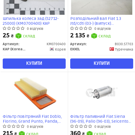
Шпилька колеса зад (52712-
Розподільний вал Fiat 1.3
25000) (KM0700400) KAP
Jtd/cdti (03-) (випуск)
(B030.57703) EXXEL
0 відгуків
0 відгуків
25
2 135
₴
склад
₴
склад
Артикул:
KM0700400
Артикул:
B030.57703
KAP (KoreaAutoParts)
EXXEL
Корея
Туреччина
КУПИТИ
КУПИТИ
Фільтр повітряний Fiat Doblo,
Фільтр паливний Fiat Siena
Fiorino, Grand Punto, Panda,
(96-09), Palio (96-03), Seicento
Opel Combo, 1.3D 05- (SX3465)
(97-08) (19617701) vika
0 відгуків
0 відгуків
SHAFER
215
360
₴
склад
₴
склад