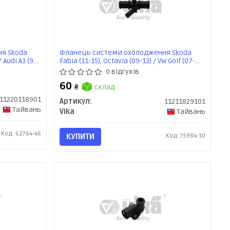
я Skoda
Фланець системи охолодження Skoda
/ Audi A3 (97-
Fabia (11-15), Octavia (09-13) / VW Golf (07-
99-04)
14), Jetta (06-18), Passat (08-15), Tiguan (08-
0 відгуків
18) (11211829101) VIKA
60
₴
склад
11220118901
Артикул:
11211829101
Тайвань
Vika
Тайвань
Код: 62764-46
КУПИТИ
Код: 75984-10