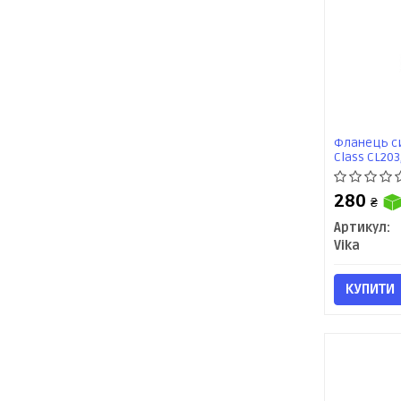
Фланець с
Class CL203
CL203/CLK A
R171 (01-14
280
₴
Артикул:
Vika
КУПИТИ