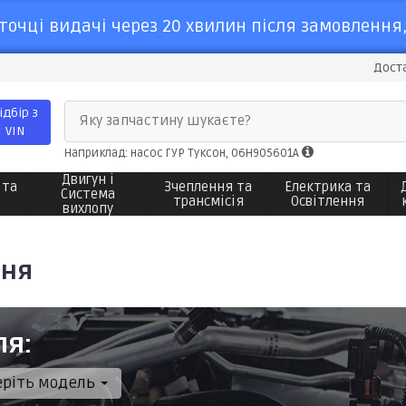
точці видачі через 20 хвилин після замовлення,
Доста
ідбір з
Яку запчастину шукаєте?
VIN
Наприклад: насос ГУР Туксон, 06H905601A
Двигун і
 та
Зчеплення та
Електрика та
Система
трансмісія
Освітлення
вихлопу
ння
ля:
еріть модель