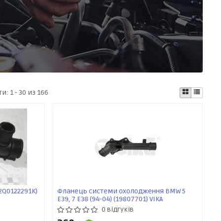
ти:
1 - 30 из 166
(2Q0122291K)
Фланець системи охолодження BMW 5
E39, 7 E38 (94-04) (19807701) VIKA
0 відгуків