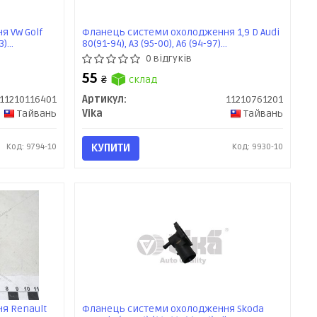
я VW Golf
Фланець системи охолодження 1,9 D Audi
3)
80(91-94), A3 (95-00), A6 (94-97)
(11210761201) vika
0 відгуків
55
₴
склад
11210116401
Артикул:
11210761201
Тайвань
Vika
Тайвань
Код: 9794-10
КУПИТИ
Код: 9930-10
я Renault
Фланець системи охолодження Skoda