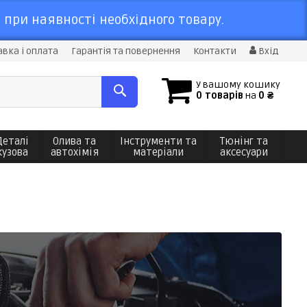
 при наявності необхідного товару.
вка і оплата
Гарантія та повернення
Контакти
Вхід
У вашому кошику
0 товарів
на
0 ₴
Деталі
Олива та
Інструменти та
Тюнінг та
кузова
автохімія
матеріали
аксесуари