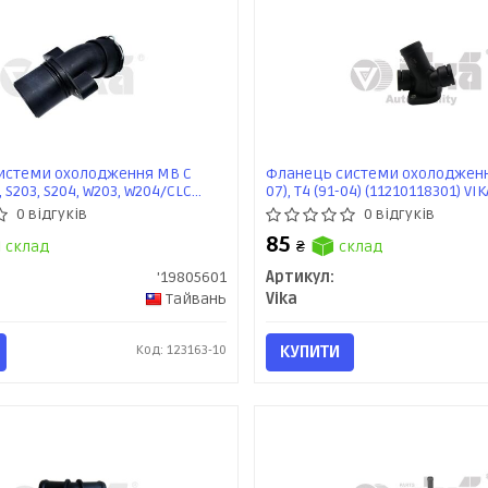
истеми охолодження MB C
Фланець системи охолодження
, S203, S204, W203, W204/CLC
07), T4 (91-04) (11210118301) VIK
209, C209/E Class S211, W211/SLK
0 відгуків
0 відгуків
) (19805601) VIKA
85
склад
₴
склад
'19805601
Артикул:
Тайвань
Vika
Код: 123163-10
КУПИТИ