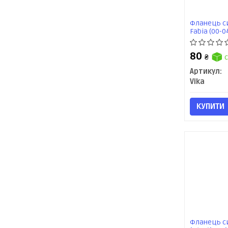
Фланець с
Fabia (00-04
09),Passat (
(1121011390
80
₴
с
Артикул:
Vika
КУПИТИ
Фланець с