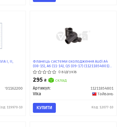
 I, II,
Фланець системи охолодження Audi A4
(08-15), A6 (11-14), Q5 (09-17) (11211854801)
VIKA
0 відгуків
295
₴
склад
'01162200
Артикул:
11211854801
Vika
Тайвань
Код: 119970-10
КУПИТИ
Код: 12077-10