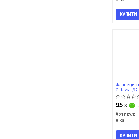
КУПИТИ
Фланець с
Octavia (97-
02),Sharan0
(1121011400
95
₴
с
Артикул:
Vika
КУПИТИ