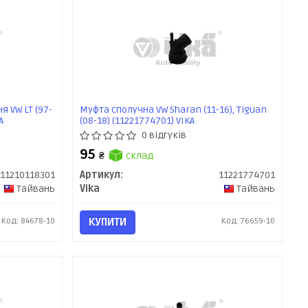
 VW LT (97-
Муфта сполучна VW Sharan (11-16), Tiguan
A
(08-18) (11221774701) VIKA
0 відгуків
95
₴
склад
11210118301
Артикул:
11221774701
Тайвань
Vika
Тайвань
Код: 84678-10
КУПИТИ
Код: 76659-10