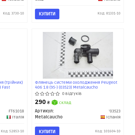
Код: 3730-10
КУПИТИ
Код: 81331-10
я (трійник)
Флянець системи охолодження Peugeot
) Fast
406 1.8 (95-) (03523) Metalcaucho
0 відгуків
290
₴
склад
FT61018
Артикул:
'03523
Італія
Metalcaucho
Іспанія
Код: 52853-10
КУПИТИ
Код: 101604-10