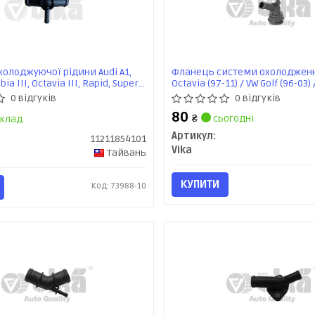
олоджуючої рiдини Audi A1,
Фланець системи охолодженн
ia III, Octavia III, Rapid, Superb
Octavia (97-11) / VW Golf (96-03) 
1211854101) VIKA
03) / Seat Leon (00-06), Toledo (
0 відгуків
0 відгуків
(11220118901) VIKA
80
₴
сьогодні
клад
Артикул:
11211854101
Vika
Тайвань
КУПИТИ
Код: 73988-10