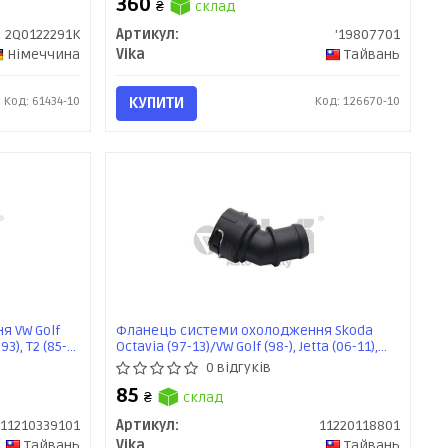
360
₴
склад
2Q0122291K
Артикул:
'19807701
Німеччина
Vika
Тайвань
Код: 61434-10
КУПИТИ
Код: 126670-10
я VW Golf
Фланець системи охолодження Skoda
93), T2 (85-
Octavia (97-13)/VW Golf (98-), Jetta (06-11),
A
Passat (06-11), Polo (02-10) (11220118801)
0 відгуків
VIKA
85
₴
склад
11210339101
Артикул:
11220118801
Тайвань
Vika
Тайвань