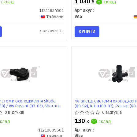
1 030
склад
₴
склад
11211854501
Артикул:
Тайвань
VAG
Код: 70926-10
КУПИТИ
истеми охолодження Skoda
Фланець системи охолодженн
08) / VW Passat (97-05), Sharan
(89-92), Jetta (89-92), Passat (88-
di A4 (99-05), A6 (98-05)
92), T4 (91-04) (11210339101) VIK
0 відгуків
0 відгуків
1) VIKA
130
клад
₴
склад
11210609601
Артикул:
Тайвань
Vika