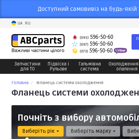
Доступний самовивіз на будь-якій 
UA
RU
596-50-60
(095)
П
596-50-60
(097)
596-50-60
(073)
Запчастини
Підвіска і
Гальмівна
Охолодження
для ТО
Рульове
система
опалення
Головна
Фланець системи охолодження
Фланець системи охолодже
Почніть з вибору автомобі
Виберіть рік
Виберіть марку
Виб