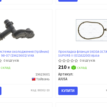
истеми охолодження (трійник)
Прокладка фланця SKODA OCTAVIA
 98-07 (19623601) VIKA
SUPERB II (01162200) Ajusa
0 відгуків
0 відгуків
210
склад
₴
склад
19623601
Артикул:
Тайвань
AJUSA
Код: 88302-10
КУПИТИ