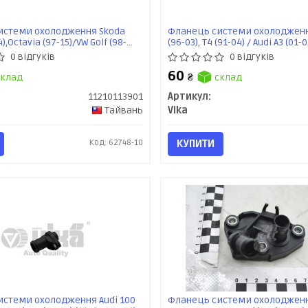
истеми охолодження Skoda
Фланець системи охолодженн
),Octavia (97-15)/VW Golf (98-
(96-03), T4 (91-04) / Audi A3 (01-0
06-)/Audi A4 (01-09),TT (07-10)
(11210116401) VIKA
0 відгуків
0 відгуків
1) VIKA
60
клад
₴
склад
11210113901
Артикул:
Тайвань
Vika
Код: 62748-10
КУПИТИ
истеми охолодження Audi 100
Фланець системи охолодженн