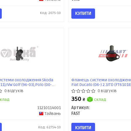
Код: 2075-10
КУПИТИ
истеми охолодження Skoda
Фланець системи охолодженн
11)/VW Golf (96-03),Polo (00-
Fiat Ducato (06-) 2.3JTD (FT61018
1-02/Audi A3 (97-03),TT (99-06)
0 відгуків
0 відгуків
1) VIKA
350
клад
₴
склад
11210114001
Артикул:
Тайвань
FAST
Код: 62754-10
КУПИТИ