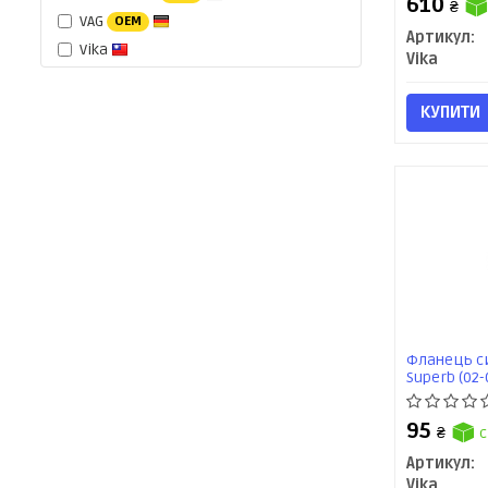
610
₴
VAG
OEM
Артикул:
Vika
Vika
КУПИТИ
Фланець с
Superb (02-
(96-00) / Au
(1121060960
95
₴
с
Артикул:
Vika