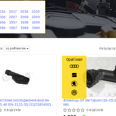
016
2017
2018
2019
006
2007
2008
2009
996
1997
1998
1999
986
1987
1988
1989
Результа
я:
за рейтингом
Оригінал
стеми охолодження Audi A4
Фланець ОР VW Tiguan (16-21) 
), A6 (04-11,11-15) (11211854501)
VAG
0 відгуків
0 відгуків