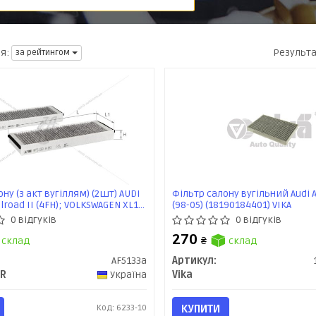
Результ
я:
за рейтингом
ну (з акт вугіллям) (2шт) AUDI
Фільтр салону вугільний Audi A4
Allroad II (4FH); VOLKSWAGEN XL1
(98-05) (18190184401) VIKA
льфа
0 відгуків
0 відгуків
270
склад
₴
склад
AF5133a
Артикул:
ER
Україна
Vika
Код: 6233-10
КУПИТИ