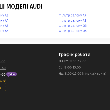
ШІ МОДЕЛІ AUDI
ну A3
Фільтр салону A7
ну A4
Фільтр салону A8
ну A5
Фільтр салону Q3
ну A6
Фільтр салону Q5
и
Графік роботи
-60
Пн-Пт: 8:00-17:00
Сб: 8:00-15:00
0-60
Нд: 8:00-15:00 (тільки Харків)
0-60
інок
N