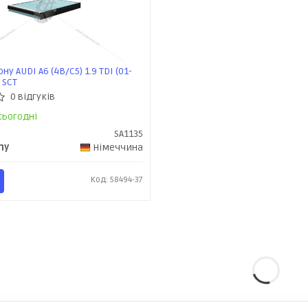
ну AUDI A6 (4B/C5) 1.9 TDI (01-
) SCT
0 відгуків
сьогодні
SA1135
ny
Німеччина
Код: 58494-37