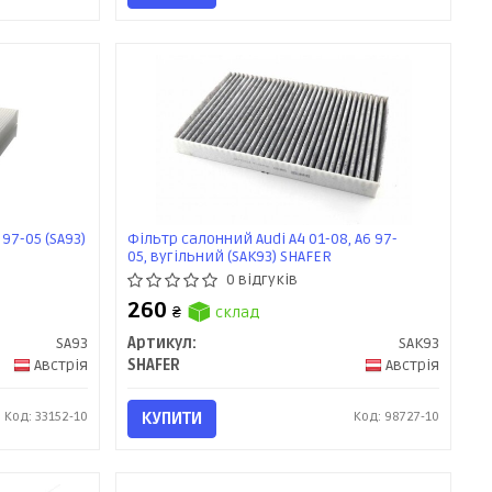
 97-05 (SA93)
Фільтр салонний Audi A4 01-08, A6 97-
05, вугільний (SAK93) SHAFER
0 відгуків
260
₴
склад
SA93
Артикул:
SAK93
Австрія
SHAFER
Австрія
Код: 33152-10
КУПИТИ
Код: 98727-10