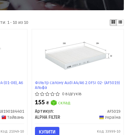
ати:
1 - 10 из 10
 (01-08), A6
Фільтр салону Audi A4/A6 2.0FSI 02- (AF5019)
Альфа
0 відгуків
155
₴
склад
18190184401
Артикул:
AF5019
Тайвань
ALPHA FILTER
Україна
Код: 21049-10
КУПИТИ
Код: 33999-10