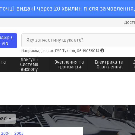
точці видачі через 20 хвилин після замовлення,
Доста
ідбір з
Яку запчастину шукаєте?
VIN
Наприклад: насос ГУР Туксон, 06H905601A
Двигун і
 та
Зчеплення та
Електрика та
Система
трансмісія
Освітлення
вихлопу
road
2004
2005