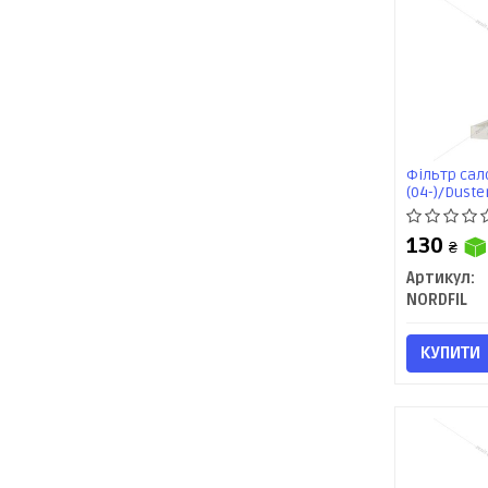
Фільтр сало
(04-)/Duster
(07-)/Clio 1.
(07-)/Nissan
130
(06-)/Lada 
₴
Артикул:
NORDFIL
КУПИТИ