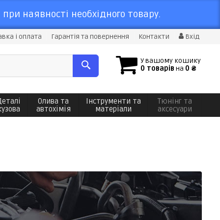
 при наявності необхідного товару.
вка і оплата
Гарантія та повернення
Контакти
Вхід
У вашому кошику
0 товарів
на
0 ₴
Деталі
Олива та
Інструменти та
Тюнінг та
кузова
автохімія
матеріали
аксесуари