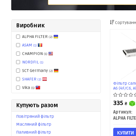
Сортуванн
Виробник
ALPHA FILTER
(2)
ASAM
(1)
CHAMPION
(1)
NORDFIL
(1)
SCT Germany
(2)
SHAFER
(2)
Фільтр сало
Vika
A6 (4F/C6, 
(1)
(AF5133a) А
335
₴
Купують разом
Артикул:
Повітряний фільтр
ALPHA FILT
Масляний фільтр
Паливний фільтр
КУПИТИ