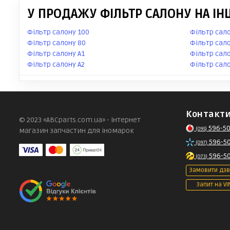
У ПРОДАЖУ ФІЛЬТР САЛОНУ НА ІН
Фільтр салону 100
Фільтр сало
Фільтр салону 80
Фільтр сало
Фільтр салону A1
Фільтр сало
Фільтр салону A2
Фільтр сало
Контакт
© 2023 «ABCparts.com.ua» - інтернет
596-50
(095)
магазин запчастин для іномарок
596-5
(097)
596-5
(073)
Замовити дзв
Запит на VI