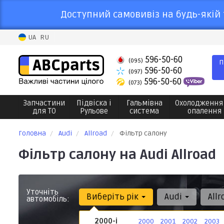
Доступний самовивіз на будь-якій 
UA
RU
596-50-60
(095)
П
596-50-60
(097)
596-50-60
(073)
Запчастини
Підвіска і
Гальмівна
Охолодження
для ТО
Рульове
система
опалення
Головна
Audi
Allroad
Фільтр салону
Фільтр салону на Audi Allroad
Уточніть
Виберіть рік
Audi
All
автомобіль:
2000-і
2000
2001
2002
2003