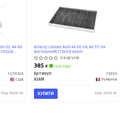
00-05, A4 B6
Фільтр салону Audi A4 00-04, A6 97-04
CCF0124)
(вугольний) (71693) Asam
0 відгуків
385
₴
сьогодні
CCF0124
Артикул:
71693
США
ASAM
Румунія
Код: 81435-46
КУПИТИ
Код: 25747-45