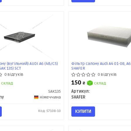
ну (вугільний) AUDI A6 (4B/C5)
Фільтр салону Audi A4 01-08, A6
(SAK 135) SCT
SHAFER
0 відгуків
0 відгуків
150
склад
₴
склад
SAK135
Артикул:
ny
Німеччина
SHAFER
Код: 57108-10
КУПИТИ