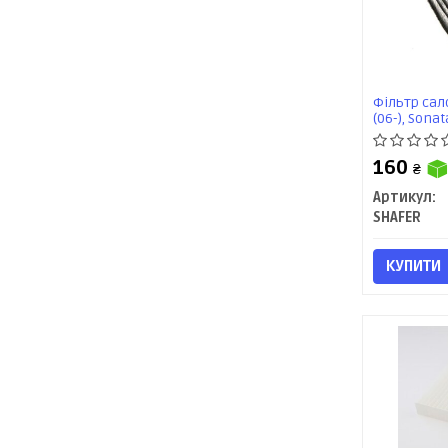
Фільтр сало
(06-), Sonata
вугільний 
160
₴
Артикул:
SHAFER
КУПИТИ