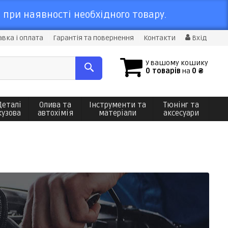
 при наявності необхідного товару.
вка і оплата
Гарантія та повернення
Контакти
Вхід
У вашому кошику
0 товарів
на
0 ₴
Деталі
Олива та
Інструменти та
Тюнінг та
кузова
автохімія
матеріали
аксесуари