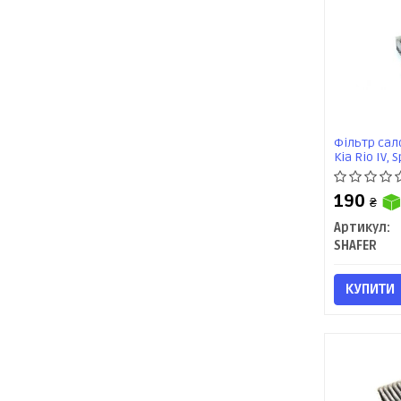
Фільтр сало
Kia Rio IV, 
(USA), вугі
190
₴
Артикул:
SHAFER
КУПИТИ