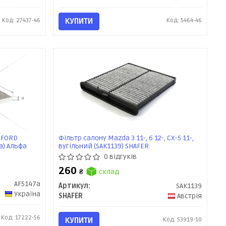
Код: 27437-46
КУПИТИ
Код: 5464-46
) FORD
Фільтр салону Mazda 3 11-, 6 12-, CX-5 11-,
7a) Альфа
вугільний (SAK1139) SHAFER
0 відгуків
260
₴
склад
AF5147a
Артикул:
SAK1139
Україна
SHAFER
Австрія
Код: 17222-56
КУПИТИ
Код: 53919-10