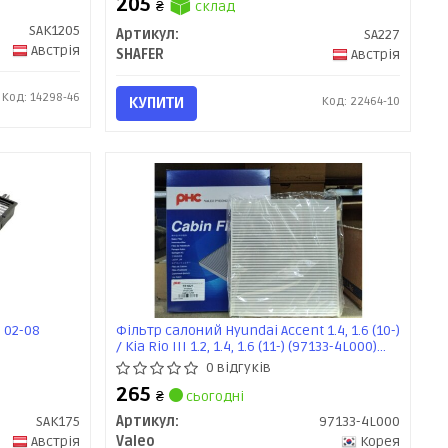
205
₴
склад
SAK1205
Артикул:
SA227
Австрія
SHAFER
Австрія
Код: 14298-46
КУПИТИ
Код: 22464-10
 02-08
Фільтр салоний Hyundai Accent 1.4, 1.6 (10-)
/ Kia Rio III 1.2, 1.4, 1.6 (11-) (97133-4L000)
Valeo PHC
0 відгуків
265
₴
сьогодні
SAK175
Артикул:
97133-4L000
Австрія
Valeo
Корея