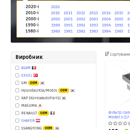
2020-і
2020
2010-і
2010
2011
2012
2013
2014
2015
2
2000-і
2000
2001
2002
2003
2004
2005
2
1990-і
1990
1991
1992
1993
1994
1995
1
1980-і
1980
1981
1982
1983
1984
1985
1
Сортуванн
Виробник
ASAM
EXXEL
GM
OEM
Hyundai/Kia/Mobis
OEM
KAP (KoreaAutoParts)
MASUMA
Фільтр сало
RENAULT
OEM
Model 3 (17
SHAFER
SSANGYONG
OEM