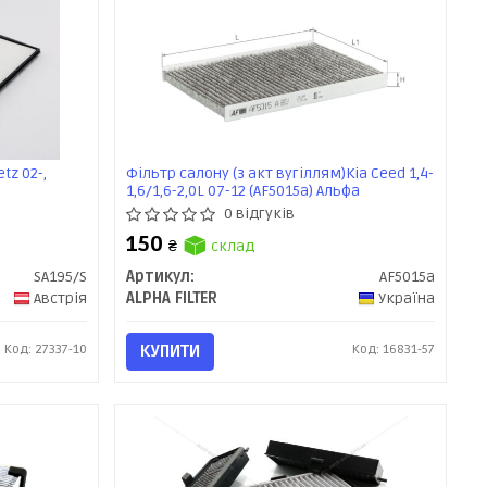
tz 02-,
Фільтр салону (з акт вугіллям)Kia Ceed 1,4-
1,6/1,6-2,0L 07-12 (AF5015a) Альфа
0 відгуків
150
₴
склад
SA195/S
Артикул:
AF5015a
Австрія
ALPHA FILTER
Україна
Код: 27337-10
КУПИТИ
Код: 16831-57