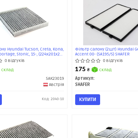
ну Hyundai Tucson, Creta, Kona,
Фільтр салону (2шт) Hyundai Ge
Sportage, Stonic, 15-, (224x201x28),
Accent 00- (SA195/S) SHAFER
льний (SAK23019) SHAFER
0 відгуків
0 відгуків
175
склад
₴
склад
SAK23019
Артикул:
Австрія
SHAFER
Код: 2040-10
КУПИТИ