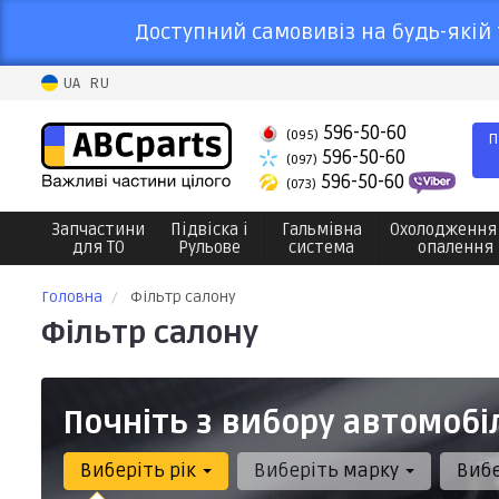
Доступний самовивіз на будь-якій 
UA
RU
596-50-60
(095)
П
596-50-60
(097)
596-50-60
(073)
Запчастини
Підвіска і
Гальмівна
Охолодження
для ТО
Рульове
система
опалення
Головна
Фільтр салону
Фільтр салону
Почніть з вибору автомобі
Виберіть рік
Виберіть марку
Виб