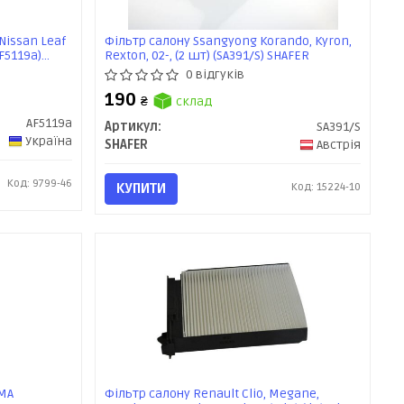
Nissan Leaf
Фільтр салону Ssangyong Korando, Kyron,
AF5119a)
Rexton, 02-, (2 шт) (SA391/S) SHAFER
0 відгуків
190
₴
склад
AF5119a
Артикул:
SA391/S
Україна
SHAFER
Австрія
Код: 9799-46
КУПИТИ
Код: 15224-10
UMA
Фільтр салону Renault Clio, Megane,