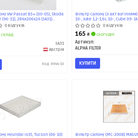
ну VW Passat B5+ (00-05), Skoda
Фільтр салону (з акт вугіллям)
 (96-11), 284x206x24 (SA31)
10-, Juke 1,2-1,6L 10-, Cube 09- (
Альфа
0 відгуків
0 відгуків
165
₴
сьогодні
склад
Артикул:
SA31
ALPHA FILTER
Австрія
КУПИТИ
Код: 8944-10
ну Hyundai Ix35, Tucson (06-10)
Фільтр салону (MC-2008) MAS