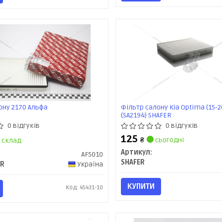
ону 2170 Альфа
Фільтр салону Kia Optima (15-20
(SA2194) SHAFER
0 відгуків
0 відгуків
125
₴
сьогодні
склад
Артикул:
AF5010
SHAFER
ER
Україна
КУПИТИ
Код: 45431-10