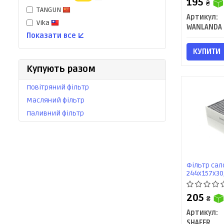
195
₴
TANGUN
Артикул:
Vika
WANLANDA
Показати все ↓
КУПИТИ
Купують разом
Повітряний фільтр
Масляний фільтр
Паливний фільтр
Фільтр сало
244x157x30,
SHAFER
205
₴
Артикул:
SHAFER