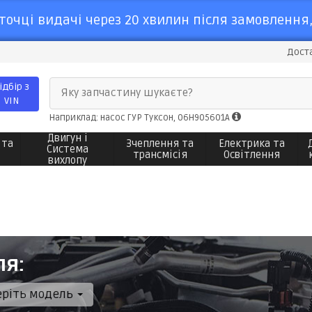
точці видачі через 20 хвилин після замовлення,
Доста
ідбір з
Яку запчастину шукаєте?
VIN
Наприклад: насос ГУР Туксон, 06H905601A
Двигун і
 та
Зчеплення та
Електрика та
Система
трансмісія
Освітлення
вихлопу
ля:
еріть модель