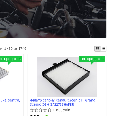
ти:
1 - 30 из 1746
оп продажів
Топ продажів
Juke, Sentra,
Фільтр салону Renault Scenic II, Grand
Scenic (03-) (SA227) SHAFER
0 відгуків