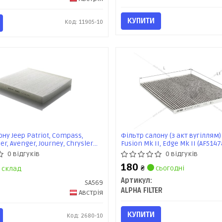
КУПИТИ
Код: 11905-10
ну Jeep Patriot, Compass,
Фільтр салону (з акт вугіллям
er, Avenger, Journey, Chrysler
Fusion Mk II, Edge Mk II (AF514
 Sebring, 01- (SA569) SHAFER
0 відгуків
0 відгуків
180
₴
сьогодні
склад
Артикул:
SA569
ALPHA FILTER
Австрія
КУПИТИ
Код: 2680-10