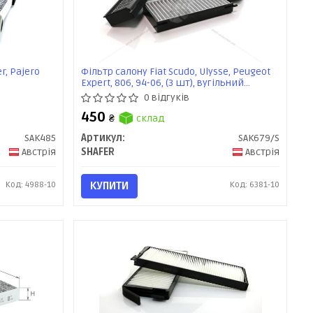
r, Pajero
Фільтр салону Fiat Scudo, Ulysse, Peugeot
Expert, 806, 94-06, (3 шт), вугільний
(SAK679/S) SHAFER
0 відгуків
450
₴
склад
SAK485
Артикул:
SAK679/S
Австрія
SHAFER
Австрія
Код: 4988-10
КУПИТИ
Код: 6381-10