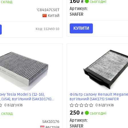
160
₴
сьогодні
склад
Артикул:
'C84147CSET
SHAFER
Китай
КУПИТИ
Код: 112493-10
ну Tesla Model S (12-16),
Фільтр салону Renault Megane
 (USA), вугільний (SAK10176)
вугільний (SAK175) SHAFER
0 відгуків
0 відгуків
250
₴
сьогодні
склад
Артикул:
SAK10176
SHAFER
Австрія