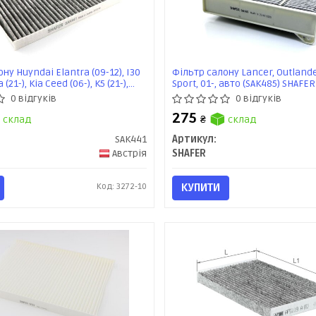
ну Huyndai Elantra (09-12), I30
Фільтр салону Lancer, Outlande
 (21-), Kia Ceed (06-), K5 (21-),
Sport, 01-, авто (SAK485) SHAFER
(SAK441) SHAFER
0 відгуків
0 відгуків
275
склад
₴
склад
SAK441
Артикул:
Австрія
SHAFER
Код: 3272-10
КУПИТИ