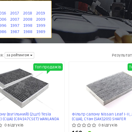
016
2017
2018
2019
006
2007
2008
2009
996
1997
1998
1999
986
1987
1988
1989
Результа
я:
за рейтингом
Топ продажів
Т
ну (вугільний) (2шт) Tesla
Фільтр салону Nissan Leaf I-II, 
-) (США) (C84147CSET) WANLANDA
(США), Стан (SAK1205) SHAFER
0 відгуків
0 відгуків