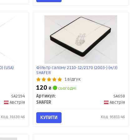
) (USA)
Фільтр салону 2110-12/2170 (2003-) (н/з)
SHAFER
1 відгук
120
₴
сьогодні
SA2194
Артикул:
SA658
Австрія
SHAFER
Австрія
Код: 31630-46
КУПИТИ
Код: 95811-46