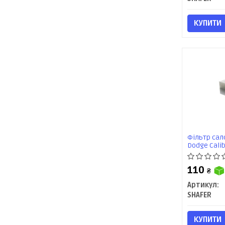
КУПИТИ
Фільтр сало
Dodge Calib
200, Cirrus,
110
₴
Артикул:
SHAFER
КУПИТИ