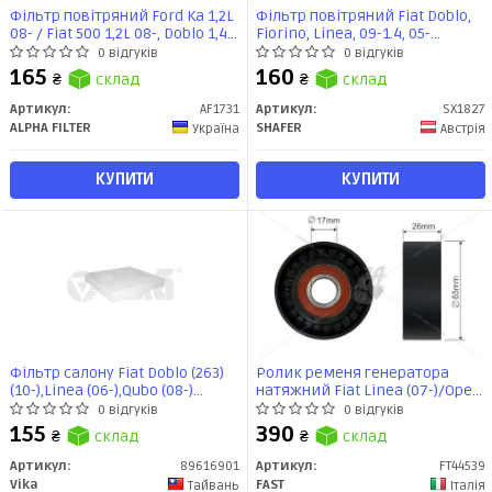
Фільтр повітряний Ford Ka 1,2L
Фільтр повітряний Fiat Doblo,
08- / Fiat 500 1,2L 08-, Doblo 1,4L
Fiorino, Linea, 09-1.4, 05-
00-, Linea 1,4L 07-, Panda 1,2L
(SX1827) SHAFER
0 відгуків
0 відгуків
03-, Punto 1,2-1,4L 05- (AF1731)
165
160
₴
склад
₴
склад
Альфа
Артикул:
AF1731
Артикул:
SX1827
ALPHA FILTER
SHAFER
Україна
Австрія
КУПИТИ
КУПИТИ
Фільтр салону Fiat Doblo (263)
Ролик ременя генератора
(10-),Linea (06-),Qubo (08-)
натяжний Fiat Linea (07-)/Opel
(89616901) vika
Astra J,H,Corsa C,D/CIitroen
0 відгуків
0 відгуків
Berlingo (08-),C3 (03-,09-),C4,C5
155
390
₴
склад
₴
склад
(FT44539) Fast
Артикул:
89616901
Артикул:
FT44539
Vika
FAST
Тайвань
Італія