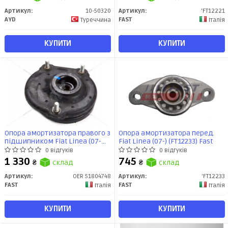
Артикул:
10-50320
Артикул:
'FT12221
AYD
FAST
Туреччина
Італія
КУПИТИ
КУПИТИ
Опора амортизатора правого з
Опора амортизатора перед.
підшипником Fiat Linea (07-
Fiat Linea (07-) (FT12233) Fast
17), Fiorino (07-) (всередині
0 відгуків
0 відгуків
оригінал) (OER 51804748) Fast
1 330
745
₴
склад
₴
склад
Артикул:
OER 51804748
Артикул:
'FT12233
FAST
FAST
Італія
Італія
КУПИТИ
КУПИТИ