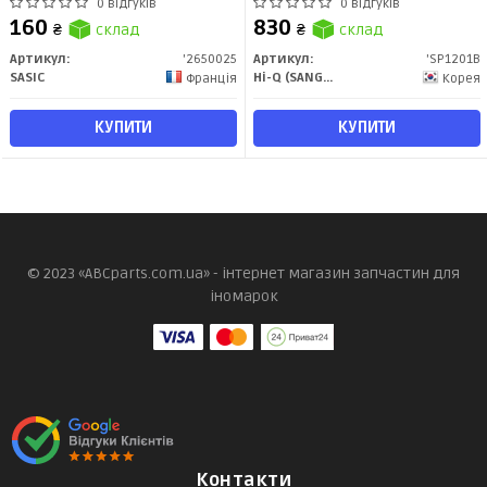
Grande Punto, Fiorino/PEUGEOT
(323) (07-), Peugeot Bipper (10-)
0 відгуків
0 відгуків
Bipper (2650025) Sasic
(SP1201B) HI-Q
160
830
₴
склад
₴
склад
Артикул:
'2650025
Артикул:
'SP1201B
SASIC
Hi-Q (SANGSIN)
Франція
Корея
КУПИТИ
КУПИТИ
© 2023 «ABCparts.com.ua» - інтернет магазин запчастин для
іномарок
Контакти