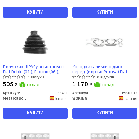
КУПИТИ
КУПИТИ
Пильовик ШРУСу зовнішнього
Колодки гальмівні диск.
Fiat Doblo (01-), Fiorino (06-),
перед. (вир-во Remsa) Fiat
Linea (07-) 1.4, 1.6 (11461)
Linea Punto 500 / Opel Corsa D /
0 відгуків
0 відгуків
Metalcaucho
PSA Nemo Bipper 1,3d (P9583.32)
505
1 170
₴
склад
₴
склад
WOKING
Артикул:
11461
Артикул:
P9583.32
Metalcaucho
WOKING
Іспанія
Іспанія
КУПИТИ
КУПИТИ