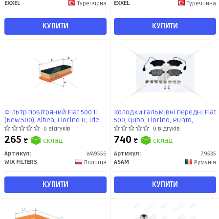
EXXEL
EXXEL
Туреччина
Туреччина
КУПИТИ
КУПИТИ
Фільтр повітряний Fiat 500 II
Колодки гальмівні передні Fiat
(New 500), Albea, Fiorino II, Idea,
500, Qubo, Fiorino, Punto,
Linea, Panda II, Punto III
Linea/Citroen Nemo/ Peugeot
0 відгуків
0 відгуків
(Grande Punto) (WA9556) WIX
Bipper (79535) Asam
265
740
₴
склад
₴
склад
Артикул:
WA9556
Артикул:
79535
WIX FILTERS
ASAM
Польща
Румунія
КУПИТИ
КУПИТИ