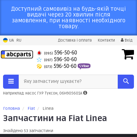
Доступний самовивіз на будь-якій точці
видачі через 20 хвилин після
замовлення, при наявності необхідного
товару.
UA
RU
Доставка і оплата
Контакти
Вхід
596-50-60
(095)
596-50-60
(097)
596-50-60
(073)
Яку запчастину шукаєте?
Наприклад: насос ГУР Туксон, 06H905601A
Головна
Fiat
Linea
Запчастини на Fiat Linea
Знайдено 53 запчастини