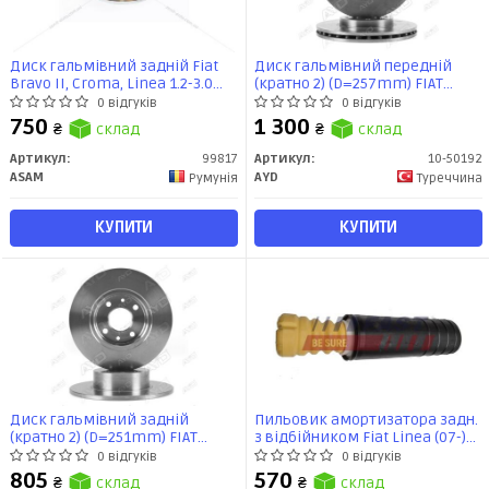
Диск гальмівний задній Fiat
Диск гальмівний передній
Bravo II, Croma, Linea 1.2-3.0
(кратно 2) (D=257mm) FIAT
(84-14) (99817) Asam
PANDA (12-), QUBO (08-), 500 (09-),
0 відгуків
0 відгуків
LINEA (06-), CITROEN NEMO (08-)
750
1 300
₴
склад
₴
склад
(10-50192) AYD
Артикул:
99817
Артикул:
10-50192
ASAM
AYD
Румунія
Туреччина
КУПИТИ
КУПИТИ
Диск гальмівний задній
Пильовик амортизатора задн.
(кратно 2) (D=251mm) FIAT
з відбійником Fiat Linea (07-)
BRAVO (06-), CROMA (-96), LINEA
(FT12221) Fast
0 відгуків
0 відгуків
(07-), STILO (-08) (10-50320) AYD
805
570
₴
склад
₴
склад