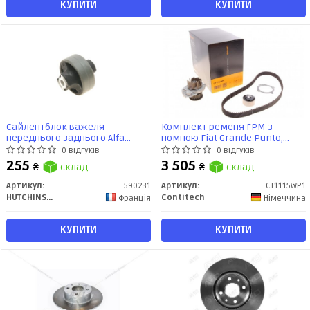
КУПИТИ
КУПИТИ
Сайлентблок важеля
Комплект ременя ГРМ з
переднього заднього Alfa
помпою Fiat Grande Punto,
Romeo MiTo/Citroen Nemo
Linea 1,4i 8V 07> (CT1115WP1)
0 відгуків
0 відгуків
(08-)/Fiat Punto, Linea
ContiTech
255
3 505
₴
склад
₴
склад
(05-)/Peugeot Bipper (08-)
(590231) Hutchinson
Артикул:
590231
Артикул:
CT1115WP1
HUTCHINSON
Contitech
Франція
Німеччина
КУПИТИ
КУПИТИ