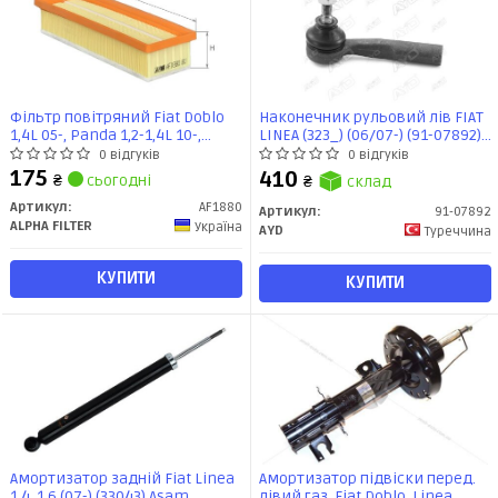
Фільтр повітряний Fiat Doblo
Наконечник рульовий лів FIAT
1,4L 05-, Panda 1,2-1,4L 10-,
LINEA (323_) (06/07-) (91-07892)
Punto 1,2-1,4L 05-, Linea 1,4L 07-,
AYD
0 відгуків
0 відгуків
500 1,2L 07- / Ford KA 1,2L 08- /
175
410
₴
сьогодні
₴
склад
Alfa Romeo Mito 1,4L 11-
(AF1880) Альфа
Артикул:
AF1880
Артикул:
91-07892
ALPHA FILTER
Україна
AYD
Туреччина
КУПИТИ
КУПИТИ
Амортизатор задній Fiat Linea
Амортизатор підвіски перед.
1.4, 1.6 (07-) (33043) Asam
лівий газ. Fiat Doblo, Linea,