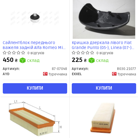
Сайлентблок переднього
Кришка дзеркала лівого Fiat
важеля задній Alfa Romeo MiTo
Grande Punto (05-), Linea (07-)
/ Citroen Nemo (08) / Fiat Punto,
(без повторювача) (B030.21077)
0 відгуків
0 відгуків
Linea (05) / Peugeot Bipper (08)
EXXEL
450
225
₴
склад
₴
склад
(87-07048) AYD
Артикул:
87-07048
Артикул:
B030.21077
AYD
EXXEL
Туреччина
Туреччина
КУПИТИ
КУПИТИ