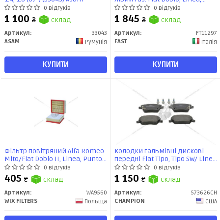
Fiorino (09-)(15-) (FT11297) Fast
0 відгуків
0 відгуків
1 100
1 845
₴
склад
₴
склад
Артикул:
33043
Артикул:
FT11297
ASAM
FAST
Румунія
Італія
КУПИТИ
КУПИТИ
Фільтр повітряний Alfa Romeo
Колодки гальмівні дискові
Mito/Fiat Doblo II, Linea, Punto
передні Fiat Tipo, Tipo SW/ Linea
III (Grande Punto) (A=213, B=203,
(15-) (573626CH) CHAMPION
0 відгуків
0 відгуків
H=62) (WA9560) WIX
405
1 150
₴
склад
₴
склад
Артикул:
WA9560
Артикул:
573626CH
WIX FILTERS
CHAMPION
Польща
США