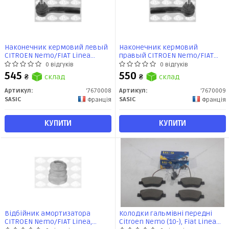
Наконечник кермовий левый
Наконечник кермовий
CITROEN Nemo/FIAT Linea
правый CITROEN Nemo/FIAT
Fiorino Qubo/PEUGEOT Bipper
Linea Fiorino Qubo/PEUGEOT
0 відгуків
0 відгуків
(7670008) Sasic
Bipper (7670009) Sasic
545
550
₴
склад
₴
склад
Артикул:
'7670008
Артикул:
'7670009
SASIC
SASIC
Франція
Франція
КУПИТИ
КУПИТИ
Відбійник амортизатора
Колодки гальмівні передні
CITROEN Nemo/FIAT Linea,
Citroen Nemo (10-), Fiat Linea