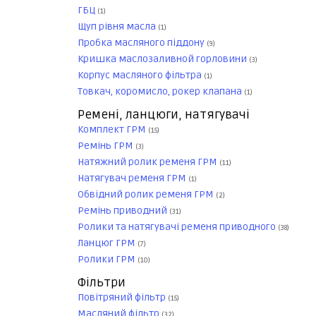
ГБЦ
(1)
Щуп рівня масла
(1)
Пробка масляного піддону
(9)
Кришка маслозаливной горловини
(3)
Корпус масляного фільтра
(1)
Товкач, коромисло, рокер клапана
(1)
Ремені, ланцюги, натягувачі
Комплект ГРМ
(15)
Ремінь ГРМ
(3)
Натяжний ролик ременя ГРМ
(11)
Натягувач ременя ГРМ
(1)
Обвідний ролик ременя ГРМ
(2)
Ремінь приводний
(31)
Ролики та натягувачі ременя приводного
(38)
Ланцюг ГРМ
(7)
Ролики ГРМ
(10)
Фільтри
Повітряний фільтр
(15)
Масляний фільтр
(32)