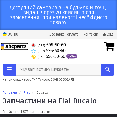
Доступний самовивіз на будь-якій точці
видачі через 20 хвилин після
замовлення, при наявності необхідного
товару.
UA
RU
Доставка і оплата
Контакти
Вхід
596-50-60
(095)
596-50-60
(097)
596-50-60
(073)
Яку запчастину шукаєте?
Наприклад: насос ГУР Туксон, 06H905601A
Головна
Fiat
Ducato
Запчастини на Fiat Ducato
Знайдено 1 573 запчастини