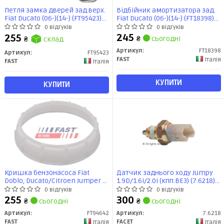
Петля замка дверей зад.верх.
Відбійник амортизатора зад.
Fiat Ducato (06-)(14-) (FT95423)
Fiat Ducato (06-)(14-) (FT18398)
Fast
Fast
0 відгуків
0 відгуків
245
255
₴
сьогодні
₴
склад
Артикул:
FT18398
Артикул:
FT95423
FAST
Італія
FAST
Італія
КУПИТИ
КУПИТИ
Кришка бензонасоса Fiat
Датчик заднього ходу Jumpy
Doblo, Ducato/Citroen Jumper /
1.9D/1.6i/2.0i (кпп.BE3) (7.6218)
Peugeot Boxer 2.0-3.0 HDi (06-) з
Facet
0 відгуків
0 відгуків
прокладкою (FT94642) Fast
255
300
₴
сьогодні
₴
сьогодні
Артикул:
FT94642
Артикул:
7.6218
FAST
FACET
Італія
Італія