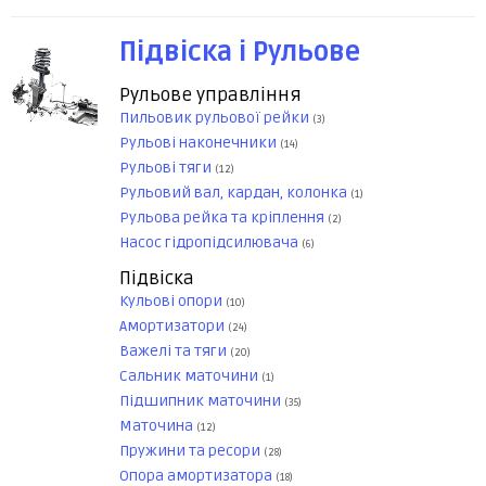
Підвіска і Рульове
Рульове управління
Пильовик рульової рейки
(3)
Рульові наконечники
(14)
Рульові тяги
(12)
Рульовий вал, кардан, колонка
(1)
Рульова рейка та кріплення
(2)
Насос гідропідсилювача
(6)
Підвіска
Кульові опори
(10)
Амортизатори
(24)
Важелі та тяги
(20)
Сальник маточини
(1)
Підшипник маточини
(35)
Маточина
(12)
Пружини та ресори
(28)
Опора амортизатора
(18)