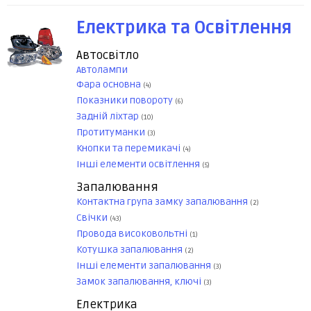
Електрика та Освітлення
Автосвітло
Автолампи
Фара основна
(4)
Показники повороту
(6)
Задній ліхтар
(10)
Протитуманки
(3)
Кнопки та перемикачі
(4)
Інші елементи освітлення
(5)
Запалювання
Контактна група замку запалювання
(2)
Свічки
(43)
Провода високовольтні
(1)
Котушка запалювання
(2)
Інші елементи запалювання
(3)
Замок запалювання, ключі
(3)
Електрика