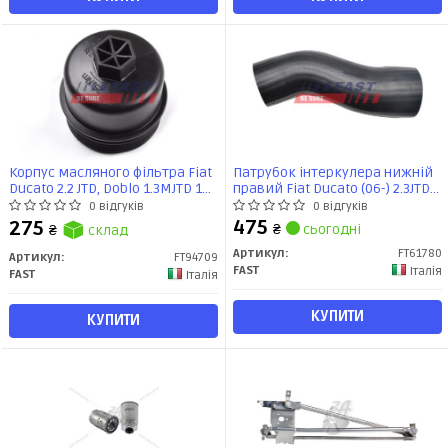
Корпус масляного фільтра Fiat
Патрубок інтеркулера нижній
Ducato 2.2 JTD, Doblo 1.3MJTD 16v
правий Fiat Ducato (06-) 2.3JTD
(04-11)/Qubo 1.4 8v (07-)
(FT61780) Fast
0 відгуків
0 відгуків
кришка (FT94709) Fast
475
275
₴
сьогодні
₴
склад
Артикул:
FT61780
Артикул:
FT94709
FAST
Італія
FAST
Італія
КУПИТИ
КУПИТИ