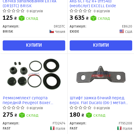
Свічка запалювання EXTRA
АКБ 6СТ-62 R+ (пт540)
(DR15TC) BRISK
(необслуг) EXCELL Exide
0 відгуків
0 відгуків
125
3 635
₴
склад
₴
склад
Артикул:
DR15TC
Артикул:
EB620
BRISK
EXIDE
Чехия
США
КУПИТИ
КУПИТИ
Ремкомплект супорта
Штифт замка бічний перед.
передній Peugeot Boxer
верх. Fiat Ducato (06-) метал
/Citroen Jumper /Fiat Ducato 02-
(FT95208) Fast
0 відгуків
0 відгуків
(Brembo 44mm) (FT32474) Fast
275
180
₴
склад
₴
склад
Артикул:
FT32474
Артикул:
FT95208
FAST
FAST
Італія
Італія