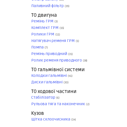
Паливний фільтр
(39)
ТО двигуна
Ремінь ГРМ
(3)
Комплект ГРМ
(15)
Ролики ГРМ
(11)
Натягувач ременя ГРМ
(1)
Помпа
(7)
Ремінь приводний
(31)
Ролик ременя приводного
(38)
ТО гальмівної системи
Колодки гальмівні
(41)
Диски гальмівні
(30)
ТО ходової частини
Стабілізатор
(6)
Рульова тяга та наконечник
(2)
Кузов
Щітка склоочисника
(14)