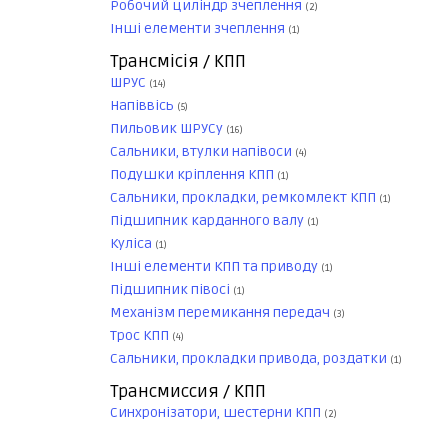
Робочий циліндр зчеплення
(2)
Інші елементи зчеплення
(1)
Трансмісія / КПП
ШРУС
(14)
Напіввісь
(5)
Пильовик ШРУСу
(16)
Сальники, втулки напівоси
(4)
Подушки кріплення КПП
(1)
Сальники, прокладки, ремкомлект КПП
(1)
Підшипник карданного валу
(1)
Куліса
(1)
Інші елементи КПП та приводу
(1)
Підшипник півосі
(1)
Механізм перемикання передач
(3)
Трос КПП
(4)
Сальники, прокладки привода, роздатки
(1)
Трансмиссия / КПП
Синхронізатори, шестерни КПП
(2)