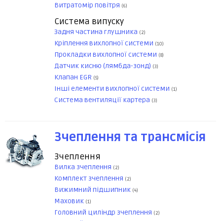
Витратомір повітря
(6)
Система випуску
Задня частина глушника
(2)
Кріплення вихлопної системи
(10)
Прокладки вихлопної системи
(8)
Датчик кисню (лямбда-зонд)
(3)
Клапан EGR
(5)
Інші елементи вихлопної системи
(1)
Система вентиляції картера
(3)
Зчеплення та трансмісія
Зчеплення
Вилка зчеплення
(2)
Комплект зчеплення
(2)
Вижимний підшипник
(4)
Маховик
(1)
Головний циліндр зчеплення
(2)