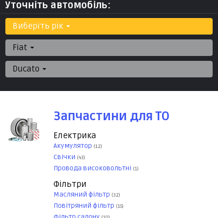
Уточніть автомобіль:
Виберіть рік
Fiat
Ducato
Запчастини для ТО
Електрика
Акумулятор
(12)
Свічки
(43)
Провода високовольтні
(1)
Фільтри
Масляний фільтр
(32)
Повітряний фільтр
(15)
Фільтр салону
(10)