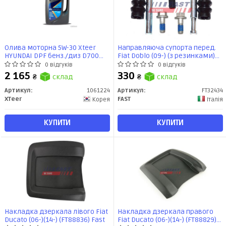
Олива моторна 5W-30 Xteer
Направляюча супорта перед.
HYUNDAI DPF бенз./диз D700
Fiat Doblo (09-) (з резинками)
API SP, ACEA C2/C3, 6л, синт
12мм ATE (FT32434) Fast
0 відгуків
0 відгуків
2 165
330
₴
склад
₴
склад
Артикул:
1061224
Артикул:
FT32434
XTeer
FAST
Корея
Італія
КУПИТИ
КУПИТИ
Накладка дзеркала лівого Fiat
Накладка дзеркала правого
Ducato (06-)(14-) (FT88836) Fast
Fiat Ducato (06-)(14-) (FT88829)