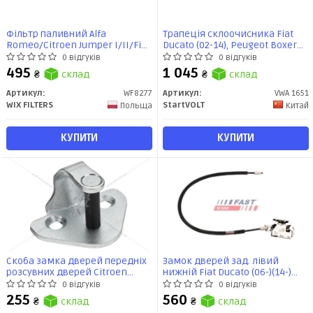
Фільтр паливний Alfa
Трапеція склоочисника Fiat
Romeo/Citroen Jumper I/II/Fiat
Ducato (02-14), Peugeot Boxer
Brava, Bravo, Doblo I, Ducato,
(02-14),Citroen Jumper (02-14)
0 відгуків
0 відгуків
Marea, Palio, Punto II, Stilo,
(VWA 1651) StartVOLT
495
1 045
₴
склад
₴
склад
Strada (WF8277) WIX
Артикул:
WF8277
Артикул:
VWA 1651
WIX FILTERS
StartVOLT
Польща
Китай
КУПИТИ
КУПИТИ
Скоба замка дверей передніх
Замок дверей зад. лівий
розсувних дверей Citroen
нижній Fiat Ducato (06-)(14-)
Jumper I/II/Fiat Ducato (97-06)
(FT95382) Fast
0 відгуків
0 відгуків
(B030.13118) EXXEL
255
560
₴
склад
₴
склад