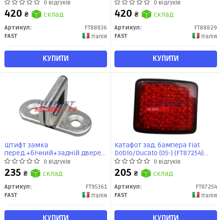
Fast
0 відгуків
0 відгуків
420
420
₴
склад
₴
склад
Артикул:
FT88836
Артикул:
FT88829
FAST
FAST
Італія
Італія
КУПИТИ
КУПИТИ
Штифт замка
Катафот зад. бампера Fiat
перед.+бічний+задній дверей
Doblo/Ducato (05-) (FT87254)
Fiat Ducato (06-) (14-) (FT95361)
Fast
0 відгуків
0 відгуків
Fast
235
205
₴
склад
₴
склад
Артикул:
FT95361
Артикул:
FT87254
FAST
FAST
Італія
Італія
КУПИТИ
КУПИТИ