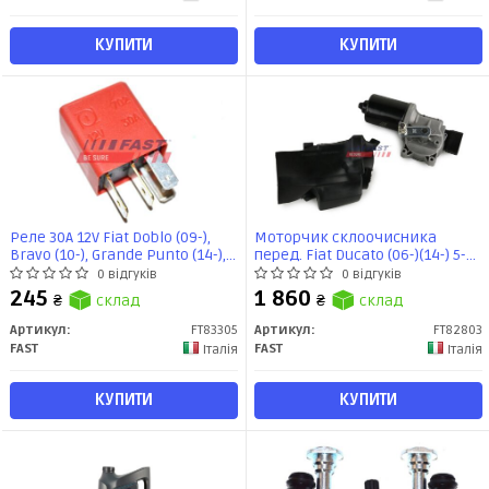
КУПИТИ
КУПИТИ
Реле 30A 12V Fiat Doblo (09-),
Моторчик склоочисника
Bravo (10-), Grande Punto (14-),
перед. Fiat Ducato (06-)(14-) 5-
500L (FT83305) Fast
PIN (FT82803) Fast
0 відгуків
0 відгуків
245
1 860
₴
склад
₴
склад
Артикул:
FT83305
Артикул:
FT82803
FAST
FAST
Італія
Італія
КУПИТИ
КУПИТИ