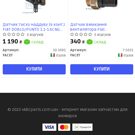
Датчик тиску наддуву (4 конт.)
Датчик вмикання
FIAT DOBLO/PUNTO 1.1-1.6CNG
вентилятора Fiat
93- (10.3081) Facet
Panda/Tempra/Tipo/Uno 0.8-2.8
0 відгуків
0 відгуків
79- (7.5031) Facet
1 190
340
₴
склад
₴
склад
Артикул:
10.3081
Артикул:
7.5031
FACET
FACET
Італія
Італія
КУПИТИ
КУПИТИ
© 2023 «ABCparts.com.ua» - інтернет магазин запчастин для
іномарок