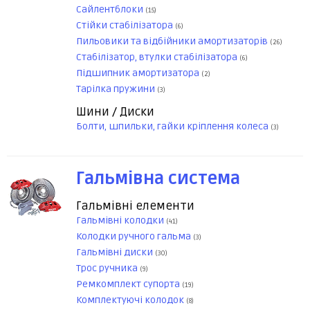
Сайлентблоки
(15)
Стійки стабілізатора
(6)
Пильовики та відбійники амортизаторів
(26)
Стабілізатор, втулки стабілізатора
(6)
Підшипник амортизатора
(2)
Тарілка пружини
(3)
Шини / Диски
Болти, шпильки, гайки кріплення колеса
(3)
Гальмівна система
Гальмівні елементи
Гальмівні колодки
(41)
Колодки ручного гальма
(3)
Гальмівні диски
(30)
Трос ручника
(9)
Ремкомплект супорта
(19)
Комплектуючі колодок
(8)