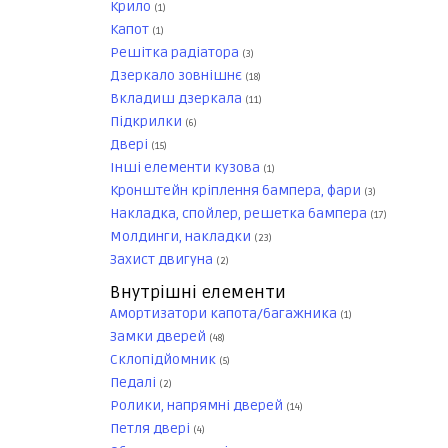
Крило
(1)
Капот
(1)
Решітка радіатора
(3)
Дзеркало зовнішнє
(18)
Вкладиш дзеркала
(11)
Підкрилки
(6)
Двері
(15)
Інші елементи кузова
(1)
Кронштейн кріплення бампера, фари
(3)
Накладка, спойлер, решетка бампера
(17)
Молдинги, накладки
(23)
Захист двигуна
(2)
Внутрішні елементи
Амортизатори капота/багажника
(1)
Замки дверей
(48)
Склопідйомник
(5)
Педалі
(2)
Ролики, напрямні дверей
(14)
Петля двері
(4)