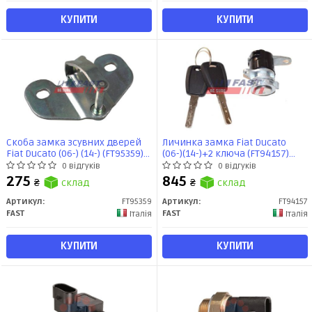
КУПИТИ
КУПИТИ
Скоба замка зсувних дверей
Личинка замка Fiat Ducato
Fiat Ducato (06-) (14-) (FT95359)
(06-)(14-)+2 ключа (FT94157)
Fast
Fast
0 відгуків
0 відгуків
275
845
₴
склад
₴
склад
Артикул:
FT95359
Артикул:
FT94157
FAST
FAST
Італія
Італія
КУПИТИ
КУПИТИ