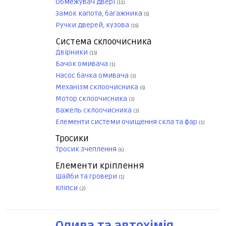
Обмежувач двері
(11)
Замок капота, багажника
(5)
Ручки дверей, кузова
(15)
Система склоочисника
Двірники
(15)
Бачок омивача
(1)
Насос бачка омивача
(3)
Механізм склоочисника
(5)
Мотор склоочисника
(3)
Важель склоочисника
(3)
Елементи системи очищення скла та фар
(1)
Тросики
Тросик зчеплення
(6)
Елементи кріплення
Шайби та гровери
(1)
Кліпси
(2)