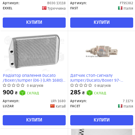
Артикул:
B030.13118
Артикул:
FT95382
EXXEL
FAST
Туреччина
Італія
КУПИТИ
КУПИТИ
Радіатор опалення Ducato
Датчик стоп-сигналу
/Boxer/Jumper (06-) (LRh 1680)
Jumper/Ducato/Boxer 97-
Luzar
(7.1179) Facet
0 відгуків
0 відгуків
900
285
₴
склад
₴
склад
Артикул:
LRh 1680
Артикул:
7.1179
LUZAR
FACET
Китай
Італія
КУПИТИ
КУПИТИ