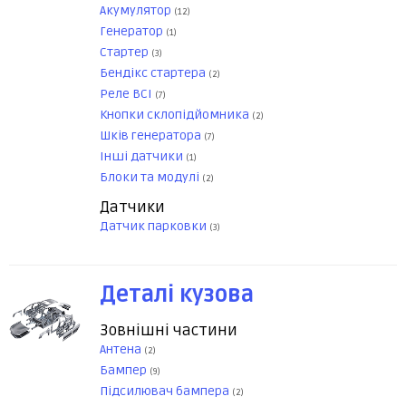
Акумулятор
(12)
Генератор
(1)
Стартер
(3)
Бендікс стартера
(2)
Реле ВСІ
(7)
Кнопки склопідйомника
(2)
Шків генератора
(7)
Інші датчики
(1)
Блоки та модулі
(2)
Датчики
Датчик парковки
(3)
Деталі кузова
Зовнішні частини
Антена
(2)
Бампер
(9)
Підсилювач бампера
(2)