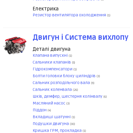
Електрика
Резистор вентилятора охолодження
(1)
Двигун і Система вихлопу
Деталі двигуна
Клапана випускні
(1)
Сальники клапанів
(5)
Гідрокомпенсатори
(1)
Болти головки блоку циліндрів
(3)
Сальник розподільчого вала
(9)
Сальник коленвала
(26)
Шків, демфер, шестерня колінвалу
(6)
Масляний насос
(3)
Піддон
(4)
Вкладиші шатунні
(1)
Подушки двигуна
(30)
Кришка ГРМ, прокладка
(1)