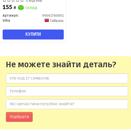
13)/VW Golf (98-14), Touareg (03-
0 відгуків
14) (99061780801) VIKA
155
₴
склад
Артикул:
99061780801
Vika
Тайвань
КУПИТИ
Не можете знайти деталь?
Підібрати