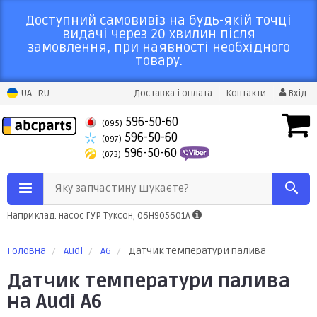
Доступний самовивіз на будь-якій точці
видачі через 20 хвилин після
замовлення, при наявності необхідного
товару.
UA
RU
Доставка і оплата
Контакти
Вхід
596-50-60
(095)
596-50-60
(097)
596-50-60
(073)
Яку запчастину шукаєте?
Наприклад: насос ГУР Туксон, 06H905601A
Головна
Audi
A6
Датчик температури палива
Датчик температури палива
на Audi A6