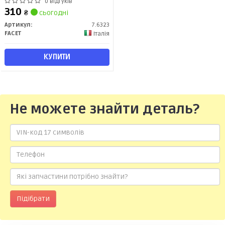
A/Meriva B/Zafira Br 1.0-3.0 04-
0 відгуків
(7.6323) Facet
310
₴
сьогодні
Артикул:
7.6323
FACET
Італія
КУПИТИ
Не можете знайти деталь?
Підібрати