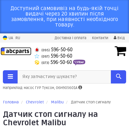
Доступний самовивіз на будь-якій точці
видачі через 20 хвилин після
замовлення, при наявності необхідного
товару.
UA
RU
Доставка і оплата
Контакти
Вхід
596-50-60
(095)
596-50-60
(097)
596-50-60
(073)
Яку запчастину шукаєте?
Наприклад: насос ГУР Туксон, 06H905601A
Головна
Chevrolet
Malibu
Датчик стоп сигналу
Датчик стоп сигналу на
Chevrolet Malibu