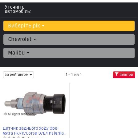
Уточніть
автомобіль:
Виберіть рік
Chevrolet
Malibu
1 - 1 из 1
за рейтингом
Фільтри
Датчик заднього ходу Opel
Astra H/J/K/Corsa D/E/Insignia