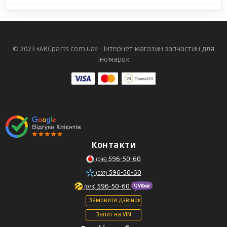
© 2023 «ABCparts.com.ua» - інтернет магазин запчастин для
іномарок
Контакти
596-50-60
(095)
596-50-60
(097)
596-50-60
(073)
Замовити дзвінок
Запит на VIN