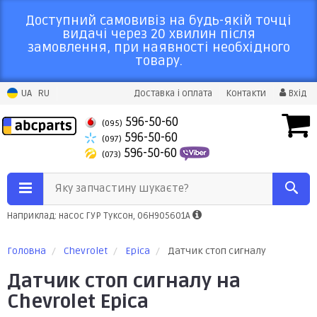
Доступний самовивіз на будь-якій точці
видачі через 20 хвилин після
замовлення, при наявності необхідного
товару.
UA
RU
Доставка і оплата
Контакти
Вхід
596-50-60
(095)
596-50-60
(097)
596-50-60
(073)
Яку запчастину шукаєте?
Наприклад: насос ГУР Туксон, 06H905601A
Головна
Chevrolet
Epica
Датчик стоп сигналу
Датчик стоп сигналу на
Chevrolet Epica