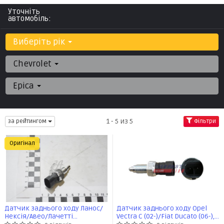
Уточніть
автомобіль:
Виберіть рік
Chevrolet
Epica
1 - 5 из 5
за рейтингом
Фільтри
Оригінал
Датчик заднього ходу Ланос/
Датчик заднього ходу Opel
Нексія/Авео/Лачетті
Vectra C (02-)/Fiat Ducato (06-),