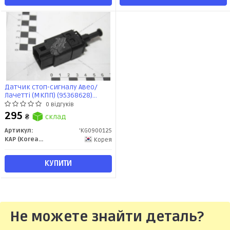
Датчик стоп-сигналу Авео/
Лачетті (МКПП) (95368628)
KG0900125 KAP
0 відгуків
295
₴
склад
Артикул:
'KG0900125
KAP (KoreaAutoParts)
Корея
КУПИТИ
Не можете знайти деталь?