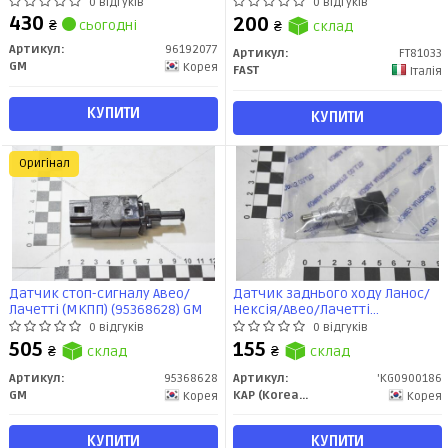
(96192077) GM
(14-)/Chevrolet/Daewoo/Citroen
0 відгуків
0 відгуків
Jumper 2-PIN (FT81033) Fast
430
200
₴
сьогодні
₴
склад
Артикул:
96192077
Артикул:
FT81033
GM
Корея
FAST
Італія
КУПИТИ
КУПИТИ
Оригінал
Датчик стоп-сигналу Авео/
Датчик заднього ходу Ланос/
Лачетті (МКПП) (95368628) GM
Нексія/Авео/Лачетті
(96192077) KG0900186 KAP
0 відгуків
0 відгуків
505
155
₴
склад
₴
склад
Артикул:
95368628
Артикул:
'KG0900186
GM
KAP (KoreaAutoParts)
Корея
Корея
КУПИТИ
КУПИТИ