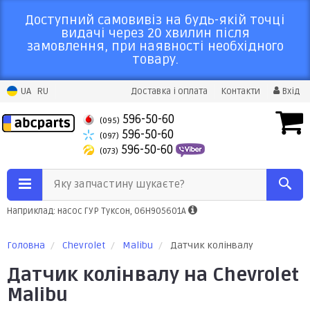
Доступний самовивіз на будь-якій точці
видачі через 20 хвилин після
замовлення, при наявності необхідного
товару.
UA
RU
Доставка і оплата
Контакти
Вхід
596-50-60
(095)
596-50-60
(097)
596-50-60
(073)
Яку запчастину шукаєте?
Наприклад: насос ГУР Туксон, 06H905601A
Головна
Chevrolet
Malibu
Датчик колінвалу
Датчик колінвалу на Chevrolet
Malibu