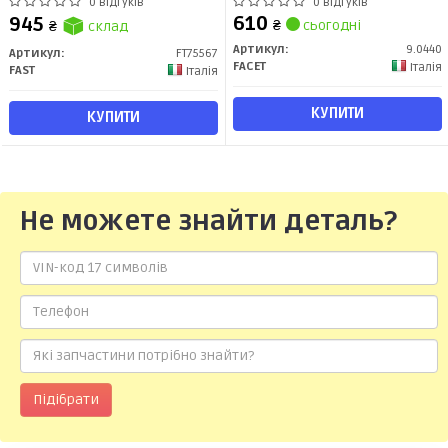
Jumper (06-) 3-PIN (FT75567)
VECTRA C 1.9D/2.4D/3.2 02-
0 відгуків
0 відгуків
Fast
(9.0440) Facet
610
945
₴
сьогодні
₴
склад
Артикул:
9.0440
Артикул:
FT75567
FACET
Італія
FAST
Італія
КУПИТИ
КУПИТИ
Не можете знайти деталь?
Підібрати