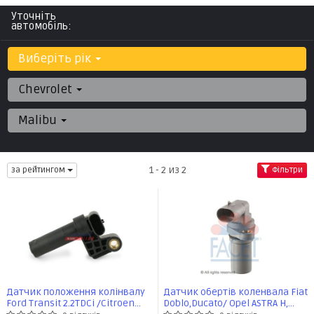
Уточніть
автомобіль:
Виберіть рік
Chevrolet
Malibu
1 - 2 из 2
за рейтингом
Фільтри
Датчик положення колінвалу
Датчик обертів коленвала Fiat
Ford Transit 2.2TDCi /Citroen
Doblo,Ducato/ Opel ASTRA H,