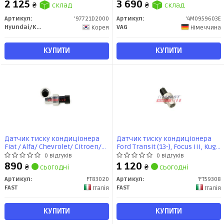
2 125
3 690
₴
склад
₴
склад
Артикул:
'97721D2000
Артикул:
'4M0959603E
Hyundai/Kia/Mobis
VAG
Корея
Німеччина
КУПИТИ
КУПИТИ
Датчик тиску кондиціонера
Датчик тиску кондиціонера
Fiat / Alfa/ Chevrolet/ Citroen/
Ford Transit (13-), Focus III, Kuga
Ford/ Lancia/ Opel/ Peugeot/
II (FT59308) Fast
0 відгуків
0 відгуків
Renault/Chrysler (FT83020) Fast
890
1 120
₴
сьогодні
₴
сьогодні
Артикул:
FT83020
Артикул:
'FT59308
FAST
FAST
Італія
Італія
КУПИТИ
КУПИТИ