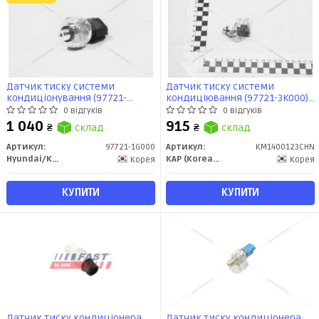
Датчик тиску системи
Датчик тиску системи
кондиціонування (97721-
кондиціювання (97721-3K000)
1G000) Mobis
Hyundai/KIA (KM1400123CHN)
0 відгуків
0 відгуків
KAP
1 040
915
₴
склад
₴
склад
Артикул:
97721-1G000
Артикул:
KM1400123CHN
Hyundai/Kia/Mobis
KAP (KoreaAutoParts)
Корея
Корея
КУПИТИ
КУПИТИ
Датчик тиску кондиціонера
Датчик тиску кондиціонера