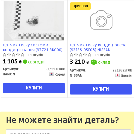
Оригінал
Датчик тиску системи
Датчик тиску кондиціонера
кондиціювання (97721-3K000)
(92136-95F0B) NISSAN
HCC/HANON
0 відгуків
0 відгуків
1 105
3 210
₴
сьогодні
₴
склад
Артикул:
'977213K000
Артикул:
9213695F0B
HANON
Корея
NISSAN
Японія
КУПИТИ
КУПИТИ
Не можете знайти деталь?