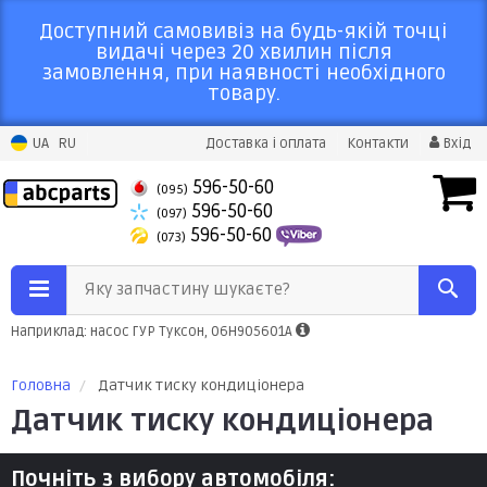
Доступний самовивіз на будь-якій точці
видачі через 20 хвилин після
замовлення, при наявності необхідного
товару.
UA
RU
Доставка і оплата
Контакти
Вхід
596-50-60
(095)
596-50-60
(097)
596-50-60
(073)
Яку запчастину шукаєте?
Наприклад: насос ГУР Туксон, 06H905601A
Головна
Датчик тиску кондиціонера
Датчик тиску кондиціонера
Почніть з вибору автомобіля: