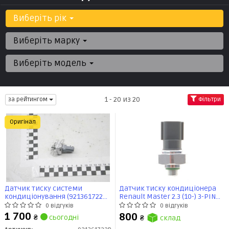
Виберіть рік
Виберіть марку
Виберіть модель
1 - 20 из 20
за рейтингом
Фільтри
Оригінал
Датчик тиску системи
Датчик тиску кондиціонера
кондиціонування (921361722R)
Renault Master 2.3 (10-) 3-PIN
Renault
(FT59306) Fast
0 відгуків
0 відгуків
1 700
800
₴
сьогодні
₴
склад