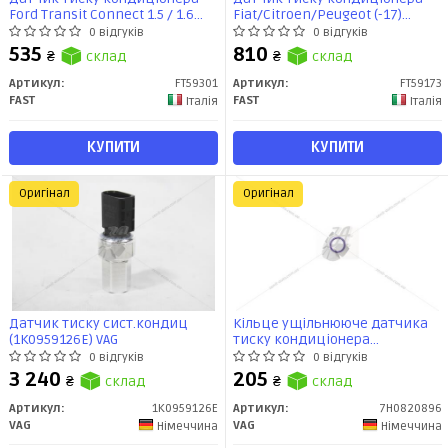
Ford Transit Connect 1.5 / 1.6
Fiat/Citroen/Peugeot (-17)
TDCI (13-) (FT59301) Fast
(FT59173) Fast
0 відгуків
0 відгуків
535
810
₴
склад
₴
склад
Артикул:
FT59301
Артикул:
FT59173
FAST
FAST
Італія
Італія
КУПИТИ
КУПИТИ
Оригінал
Оригінал
Датчик тиску сист.кондиц
Кiльце ущільнююче датчика
(1K0959126E) VAG
тиску кондицiонера
VW/Audi/Skoda/Seat (95-)
0 відгуків
0 відгуків
(7H0820896) VAG
3 240
205
₴
склад
₴
склад
Артикул:
1K0959126E
Артикул:
7H0820896
VAG
VAG
Німеччина
Німеччина