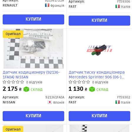
Артикул:
921361722R
Артикул:
FT59306
RENAULT
Франція
FAST
Італія
КУПИТИ
КУПИТИ
Оригінал
Датчик кодиционеру (92136-
Датчик тиску кондиціонера
1FA0A) NISSAN
Mercedes Sprinter 906 (06-)
(FT59302) Fast
0 відгуків
0 відгуків
2 175
1 130
₴
склад
₴
склад
Артикул:
921361FA0A
Артикул:
FT59302
NISSAN
FAST
Японія
Італія
КУПИТИ
КУПИТИ
Оригінал