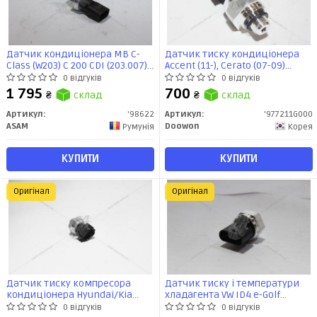
Датчик кондиціонера MB C-
Датчик тиску кондиціонера
Class (W203) C 200 CDI (203.007)
Accent (11-), Cerato (07-09)
(98622) Asam
(97721-1G000) Doowon
0 відгуків
0 відгуків
1 795
700
₴
склад
₴
склад
Артикул:
'98622
Артикул:
'977211G000
ASAM
Doowon
Румунія
Корея
КУПИТИ
КУПИТИ
Оригінал
Оригінал
Датчик тиску компресора
Датчик тиску і температури
кондиціонера Hyundai/Kia
хладагента VW ID4 e-Golf
(97721D2000) Mobis
(4M0959603E) VAG
0 відгуків
0 відгуків