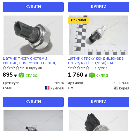
КУПИТИ
КУПИТИ
Оригінал
Датчик тиску системи
Датчик тиску кондиціонера
кондиц-ння Renault Captur,
Cruze/R2 (13587668) GM
Master III, Clio IV,Megane III,IV,
0 відгуків
0 відгуків
Master III, Kadjar,Zoe,Trafic
895
1 760
₴
склад
₴
склад
(20974) Asam
Артикул:
20974
Артикул:
13587668
ASAM
GM
Румунія
Корея
КУПИТИ
КУПИТИ