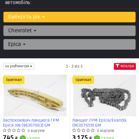
автомобіль:
Виберіть рік
Chevrolet
Epica
1 - 3 из 3
за рейтингом
Фільтри
Оригінал
Оригінал
Заспокоювач ланцюга ГРМ
Ланцюг ГРМ Epica/Evanda
Epica лів (96307663) GM
(96307659) GM
0 відгуків
0 відгуків
745
3 175
₴
склад
₴
склад