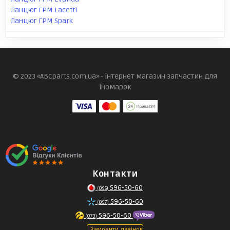
Ланцюг ГРМ Lacetti
Ланцюг ГРМ Spark
© 2023 «ABCparts.com.ua» - інтернет магазин запчастин для
іномарок
Контакти
596-50-60
(095)
596-50-60
(097)
596-50-60
(073)
Замовити дзвінок