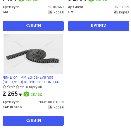
Артикул:
96307663
Артикул:
96307659
GM
GM
Корея
Корея
КУПИТИ
КУПИТИ
Ланцюг ГРМ Epica/Evanda
(96307659) KG0100311CHN KAP-
CHN
0 відгуків
2 265
₴
склад
Артикул:
'KG0100311CHN
KAP (KoreaAutoParts)
Корея
КУПИТИ