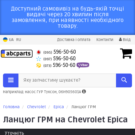
Доступний самовивіз на будь-якій точці
видачі через 20 хвилин після
замовлення, при наявності необхідного
товару.
UA
RU
Доставка і оплата
Контакти
Вхід
596-50-60
(095)
596-50-60
(097)
596-50-60
(073)
Яку запчастину шукаєте?
Наприклад: насос ГУР Туксон, 06H905601A
Головна
Chevrolet
Epica
Ланцюг ГРМ
Ланцюг ГРМ на Chevrolet Epica
Уточніть