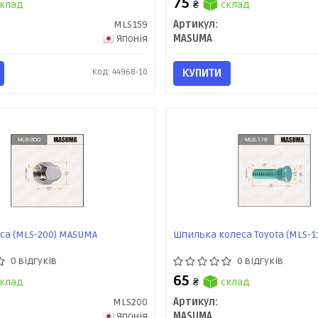
75
клад
₴
склад
MLS159
Артикул:
Японія
MASUMA
Код: 44968-10
КУПИТИ
са (MLS-200) MASUMA
Шпилька колеса Toyota (MLS-
0 відгуків
0 відгуків
65
клад
₴
склад
MLS200
Артикул:
Японія
MASUMA