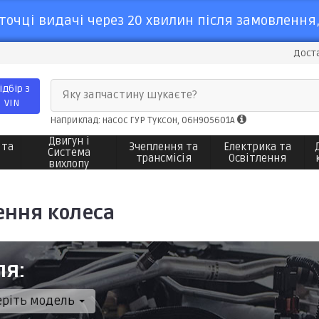
точці видачі через 20 хвилин після замовлення,
Доста
ідбір з
Яку запчастину шукаєте?
VIN
Наприклад: насос ГУР Туксон, 06H905601A
Двигун і
 та
Зчеплення та
Електрика та
Система
трансмісія
Освітлення
вихлопу
ення колеса
ля:
еріть модель