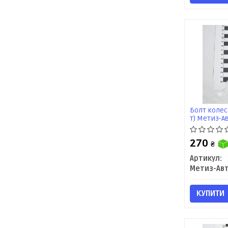
Болт колеса
т) Метиз-А
270
₴
Артикул:
Метиз-Ав
КУПИТИ