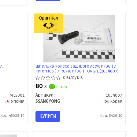
Оригінал
MA
Шпилька колеса заднього Actyon (06-) /
Kyron (05-) / Rexton (06-) TONGIL (1054007)
SsangYong
0 відгуків
80
₴
склад
MLS001
Артикул:
1054007
Японія
SSANGYONG
Корея
Код: 45028-10
КУПИТИ
Код: 8426-10