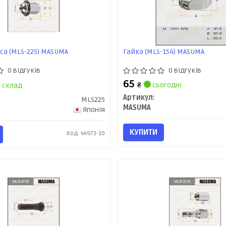
са (MLS-225) MASUMA
Гайка (MLS-154) MASUMA
0 відгуків
0 відгуків
65
₴
сьогодні
склад
Артикул:
MLS225
MASUMA
Японія
КУПИТИ
Код: 44973-10