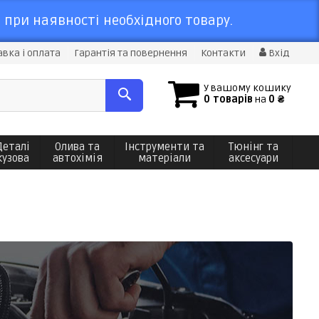
 при наявності необхідного товару.
вка і оплата
Гарантія та повернення
Контакти
Вхід
У вашому кошику
0 товарів
на
0 ₴
Деталі
Олива та
Інструменти та
Тюнінг та
кузова
автохімія
матеріали
аксесуари