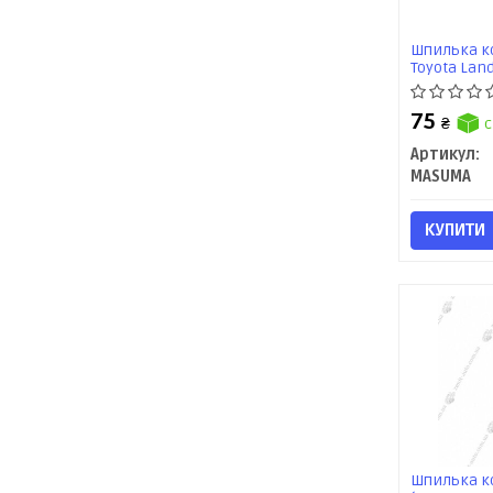
Шпилька ко
Toyota Land
(MLS-216) 
75
₴
с
Артикул:
MASUMA
КУПИТИ
Шпилька ко