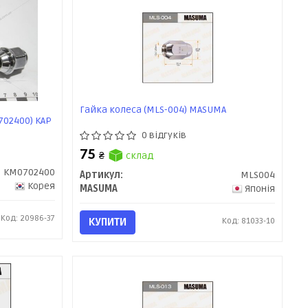
Гайка колеса (MLS-004) MASUMA
0702400) KAP
0 відгуків
75
₴
склад
KM0702400
Артикул:
MLS004
Корея
MASUMA
Японія
Код: 20986-37
КУПИТИ
Код: 81033-10