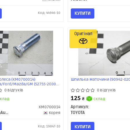
Код: 44946-10
КУПИТИ
Оригінал
олеса (KM0700014)
Шпилька маточини (90942-020
a/Ford/Mazda/GM (52755-2E000)
0 відгуків
0 відгуків
125
клад
₴
склад
KM0700014
Артикул:
KAP (KoreaAutoParts)
Корея
TOYOTA
Код: 19847-10
КУПИТИ