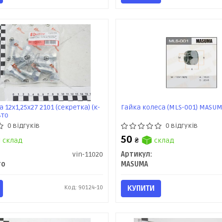
 12х1,25х27 2101 (секретка) (к-
Гайка колеса (MLS-001) MASU
вто
0 відгуків
0 відгуків
50
склад
₴
склад
vin-11020
Артикул:
то
MASUMA
Код: 90124-10
КУПИТИ