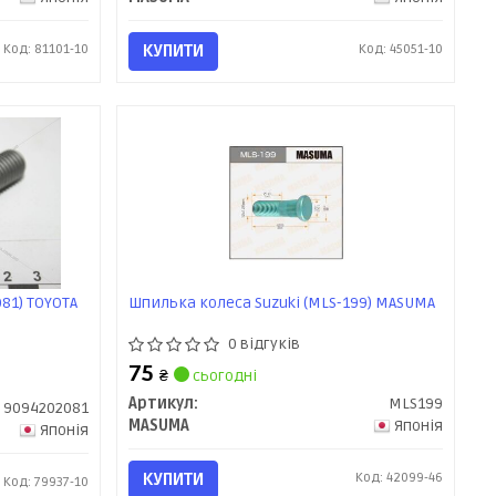
Код: 81101-10
КУПИТИ
Код: 45051-10
81) TOYOTA
Шпилька колеса Suzuki (MLS-199) MASUMA
0 відгуків
75
₴
сьогодні
Артикул:
MLS199
9094202081
MASUMA
Японія
Японія
КУПИТИ
Код: 42099-46
Код: 79937-10