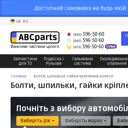
Доступний самовивіз на будь-якій 
UA
RU
596-50-60
(095)
П
596-50-60
(097)
596-50-60
(073)
Запчастини
Підвіска і
Гальмівна
Охолодження
для ТО
Рульове
система
опалення
Головна
Болти, шпильки, гайки кріплення колеса
Болти, шпильки, гайки кріпл
Почніть з вибору автомобі
Виберіть рік
Виберіть марку
Виб