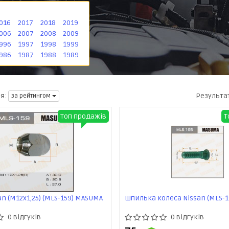
016
2017
2018
2019
006
2007
2008
2009
996
1997
1998
1999
986
1987
1988
1989
Результа
я:
за рейтингом
Топ продажів
Т
an (M12x1,25) (MLS-159) MASUMA
Шпилька колеса Nissan (MLS-
0 відгуків
0 відгуків