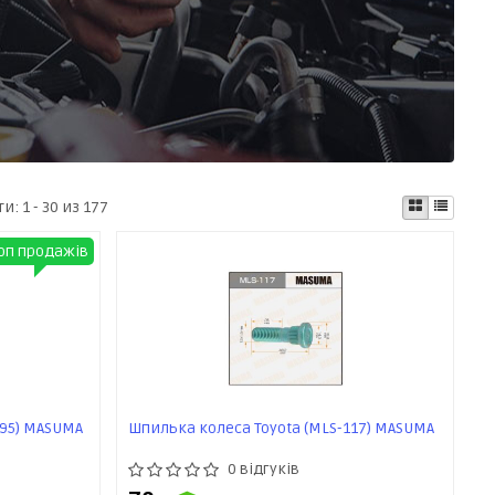
ти:
1 - 30 из 177
оп продажів
195) MASUMA
Шпилька колеса Toyota (MLS-117) MASUMA
0 відгуків