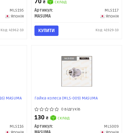
70
₴
склад
MLS195
Артикул:
MLS117
Японія
MASUMA
Японія
Код: 41962-10
КУПИТИ
Код: 41929-10
116) MASUMA
Гайка колеса (MLS-009) MASUMA
0 відгуків
130
₴
склад
MLS116
Артикул:
MLS009
Японія
MASUMA
Японія