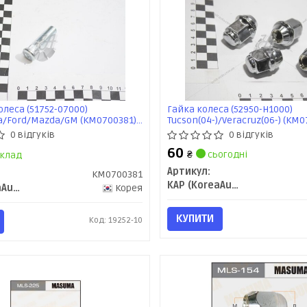
леса (51752-07000)
Гайка колеса (52950-H1000)
a/Ford/Mazda/GM (KM0700381)
Tucson(04-)/Veracruz(06-) (KM
0 відгуків
0 відгуків
60
₴
сьогодні
клад
Артикул:
KM0700381
KAP (KoreaAutoParts)
KAP (KoreaAutoParts)
Корея
КУПИТИ
Код: 19252-10