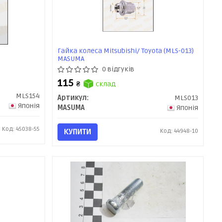
Гайка колеса Mitsubishi/ Toyota (MLS-013)
MASUMA
0 відгуків
115
₴
склад
MLS154
Артикул:
MLS013
Японія
MASUMA
Японія
Код: 45038-55
КУПИТИ
Код: 44948-10