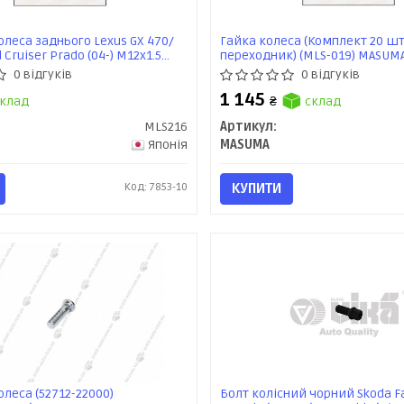
леса заднього Lexus GX 470/
Гайка колеса (Комплект 20 шт
 Cruiser Prado (04-) M12x1.5
переходник) (MLS-019) MASUM
MASUMA
0 відгуків
0 відгуків
1 145
клад
₴
склад
MLS216
Артикул:
Японія
MASUMA
Код: 7853-10
КУПИТИ
леса (52712-22000)
Болт колісний чорний Skoda Fa