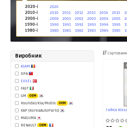
2020-і
2020
2010-і
2010
2011
2012
2013
2014
2015
2
2000-і
2000
2001
2002
2003
2004
2005
2
1990-і
1990
1991
1992
1993
1994
1995
1
1980-і
1980
1981
1982
1983
1984
1985
1
Сортуванн
Виробник
ASAM
DPA
EXXEL
FAST
GM
OEM
Hyundai/Kia/Mobis
OEM
Гайка Niss
KAP (KoreaAutoParts)
MASUMA
RENAULT
OEM