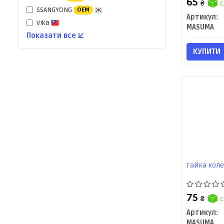
65
₴
с
SSANGYONG
OEM
Артикул:
Vika
MASUMA
Показати все ↓
КУПИТИ
Гайка коле
75
₴
с
Артикул:
MASUMA