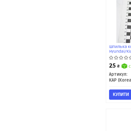
Шпилька ко
Hyundai/Ki
KAP
25
₴
с
Артикул:
КУПИТИ