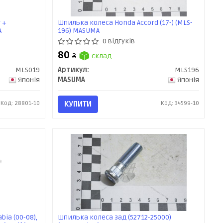
 +
Шпилька колеса Honda Accord (17-) (MLS-
A
196) MASUMA
0 відгуків
80
₴
склад
MLS019
Артикул:
MLS196
Японія
MASUMA
Японія
Код: 28801-10
КУПИТИ
Код: 34599-10
bia (00-08),
Шпилька колеса зад (52712-25000)