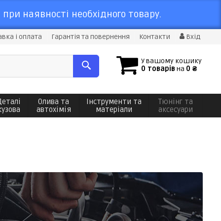
 при наявності необхідного товару.
вка і оплата
Гарантія та повернення
Контакти
Вхід
У вашому кошику
0 товарів
на
0 ₴
Деталі
Олива та
Інструменти та
Тюнінг та
кузова
автохімія
матеріали
аксесуари