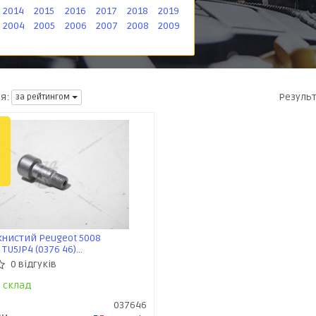
2014
2015
2016
2017
2018
2019
2004
2005
2006
2007
2008
2009
Резуль
я:
за рейтингом
нистий Peugeot 5008
TU5JP4 (0376 46)
ugeot
0 відгуків
склад
037646