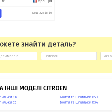
Peugeot/Citroen
Франція
Код: 22618-10
ожете знайти деталь?
 ІНШІ МОДЕЛІ CITROEN
пильки C4
Болти та шпильки DS3
пильки C5
Болти та шпильки DS4