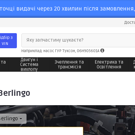
точці видачі через 20 хвилин після замовлення,
Доста
ідбір з
Яку запчастину шукаєте?
VIN
Наприклад: насос ГУР Туксон, 06H905601A
Двигун і
 та
Зчеплення та
Електрика та
Система
трансмісія
Освітлення
вихлопу
Berlingo
Berlingo