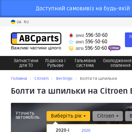
Доступний самовивіз на будь-якій 
UA
RU
596-50-60
(095)
П
596-50-60
(097)
596-50-60
(073)
Запчастини
Підвіска і
Гальмівна
Охолодження
для ТО
Рульове
система
опалення
Головна
Citroen
Berlingo
Болти та шпильки
Болти та шпильки на Citroen 
Уточніть
Виберіть рік
Citroen
автомобіль:
2020-і
2020