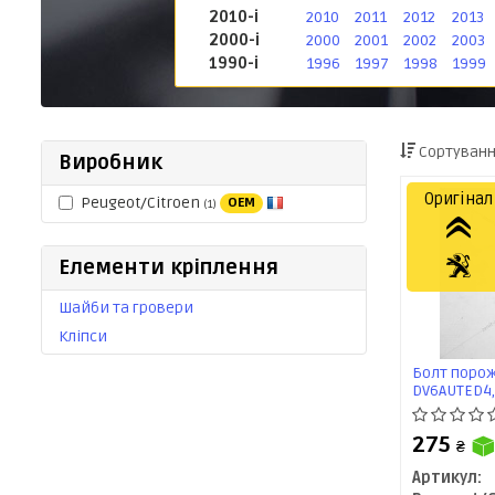
2010-і
2010
2011
2012
2013
2000-і
2000
2001
2002
2003
1990-і
1996
1997
1998
1999
Сортуванн
Виробник
Оригінал
Peugeot/Citroen
OEM
(1)
Елементи кріплення
Шайби та гровери
Кліпси
Болт порож
DV6AUTED4, 
Citroen/Pe
275
₴
Артикул: