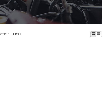
тати:
1 - 1 из 1