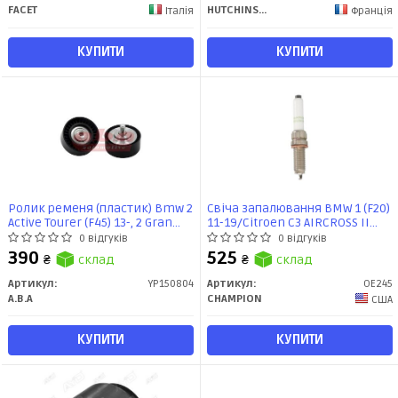
FACET
HUTCHINSON
Італія
Франція
КУПИТИ
КУПИТИ
Ролик ременя (пластик) Bmw 2
Свіча запалювання BMW 1 (F20)
Active Tourer (F45) 13-, 2 Gran
11-19/Citroen C3 AIRCROSS II
Tourer (F46) 14-, X1 (F48) 14-, X2
(2R_, 2C_) 17- (OE245) CHAMPION
0 відгуків
0 відгуків
(F39) 17- (YP150804) A.B.A
390
525
₴
склад
₴
склад
Automotive
Артикул:
YP150804
Артикул:
OE245
A.B.A
CHAMPION
США
КУПИТИ
КУПИТИ