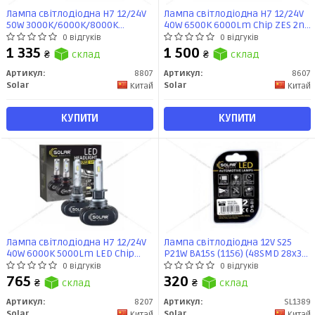
Лампа світлодіодна H7 12/24V
Лампа світлодіодна H7 12/24V
50W 3000K/6000K/8000K
40W 6500K 6000Lm Chip ZES 2nd
6000Lm Chip ZES 2nd G (к-т
G (к-т 2шт) Solar
0 відгуків
0 відгуків
2шт) Solar
1 335
1 500
₴
склад
₴
склад
Артикул:
8807
Артикул:
8607
Solar
Solar
Китай
Китай
КУПИТИ
КУПИТИ
Лампа світлодіодна H7 12/24V
Лампа світлодіодна 12V S25
40W 6000K 5000Lm LED Chip
P21W BA15s (1156) (48SMD 28x35)
Seoul CSP 1860 (к-т 2шт) Solar
CANBUS обманка білий (к-т
0 відгуків
0 відгуків
2шт) Solar
765
320
₴
склад
₴
склад
Артикул:
8207
Артикул:
SL1389
Solar
Solar
Китай
Китай