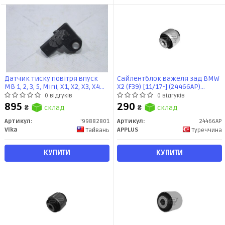
Датчик тиску повітря впуск
Сайлентблок важеля зад BMW
MB 1, 2, 3, 5, Mini, X1, X2, X3, X4
X2 (F39) [11/17-] (24466AP)
(14-) (99882801) VIKA
APPLUS
0 відгуків
0 відгуків
895
290
₴
склад
₴
склад
Артикул:
'99882801
Артикул:
24466AP
Vika
APPLUS
Тайвань
Туреччина
КУПИТИ
КУПИТИ