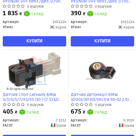
HYUNDAI DPF бенз./диз, D700
HYUNDAI DPF бенз./диз, D700
API SP, ACEA C2/C3, 5л, синт
API SP, ACEA C2/C3, 1л, синт
0 відгуків
0 відгуків
1 835
390
₴
склад
₴
склад
Артикул:
1051224
Артикул:
1011224
XTeer
XTeer
Корея
Корея
КУПИТИ
КУПИТИ
Датчик стоп-сигналу BMW
Датчик детонації BMW
1/3/4/5/7/X1/X5 (10-) (7.1312)
1(F20)/3(F30)/Vectra 90-02 2.0i
Facet
(9.3010) Facet
0 відгуків
0 відгуків
405
675
₴
склад
₴
склад
Артикул:
7.1312
Артикул:
9.3010
FACET
FACET
Італія
Італія