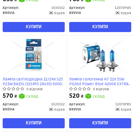
Артикул:
10301X2
Артикул:
12070PWS
BREVIA
BREVIA
Корея
Корея
КУПИТИ
КУПИТИ
Лампа світлодіодна 12/24V S25
Лампа галогенна H7 12V 55W
P21W BA15s (15SMD 28x35) 6000K
PX26d Power Blue 4200K EXTRA
CANBUS Non-Polar білий (к-т
LIGHT (к-т 2шт) Brevia
0 відгуків
0 відгуків
2шт) Brevia
570
520
₴
склад
₴
склад
Артикул:
10201X2
Артикул:
12070PBS
BREVIA
BREVIA
Корея
Корея
КУПИТИ
КУПИТИ