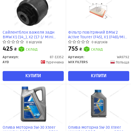
Сайлентблок важеля задн
Фільтр повітряний BMW 2
BMW X1 (14_), X2 (17-)/ Mini
Active Tourer (F45), X1 (F48)/Mini
F54,F56, F60 (13 -) (87-13352) AYD
Cooper III (WA9792) WIX
0 відгуків
0 відгуків
425
755
₴
склад
₴
склад
Артикул:
87-13352
Артикул:
WA9792
AYD
WIX FILTERS
Туреччина
Польща
КУПИТИ
КУПИТИ
Олива моторна 5W-30 Xteer
Олива моторна 5W-30 Xteer