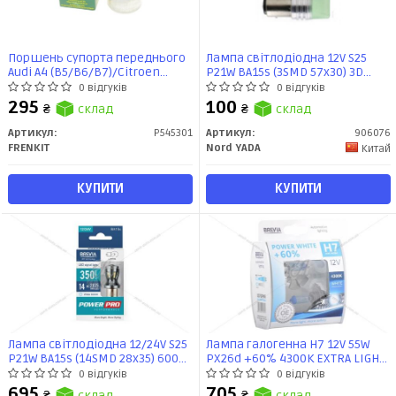
Поршень супорта переднього
Лампа світлодіодна 12V S25
Audi A4 (B5/B6/B7)/Citroen
P21W BA15s (3SMD 57x30) 3D
Berlingo/Renault Duster
матовий білий TM NORD YADA
0 відгуків
0 відгуків
(54x53,7mm)(Lucas) (P545301)
295
100
₴
склад
₴
склад
Frenkit
Артикул:
P545301
Артикул:
906076
FRENKIT
Nord YADA
Китай
КУПИТИ
КУПИТИ
Лампа світлодіодна 12/24V S25
Лампа галогенна H7 12V 55W
P21W BA15s (14SMD 28х35) 6000K
PX26d +60% 4300K EXTRA LIGHT
CANBUS Non-Polar линза білий
(к-т 2шт) Brevia
0 відгуків
0 відгуків
(к-т 2шт) Brevia
695
705
₴
склад
₴
склад