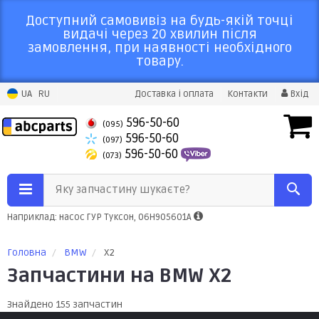
Доступний самовивіз на будь-якій точці
видачі через 20 хвилин після
замовлення, при наявності необхідного
товару.
UA
RU
Доставка і оплата
Контакти
Вхід
596-50-60
(095)
596-50-60
(097)
596-50-60
(073)
Яку запчастину шукаєте?
Наприклад: насос ГУР Туксон, 06H905601A
Головна
BMW
X2
Запчастини на BMW X2
Знайдено 155 запчастин