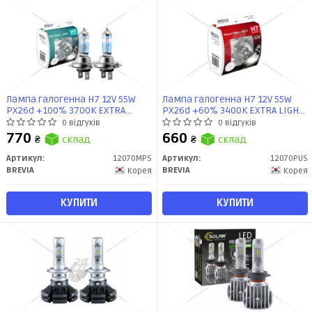
Лампа галогенна H7 12V 55W
Лампа галогенна H7 12V 55W
PX26d +100% 3700K EXTRA
PX26d +60% 3400K EXTRA LIGHT
LIGHT (к-т 2шт) Brevia
(к-т 2шт) Brevia
0 відгуків
0 відгуків
770
660
₴
склад
₴
склад
Артикул:
12070MPS
Артикул:
12070PUS
BREVIA
BREVIA
Корея
Корея
КУПИТИ
КУПИТИ