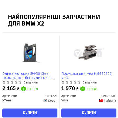
НАЙПОПУЛЯРНІШІ ЗАПЧАСТИНИ
ДЛЯ BMW X2
Олива моторна 5W-30 Xteer
Подушка двигуна (49660501)
HYUNDAI DPF бенз./диз D700
VIKA
API SP, ACEA C2/C3, 6л, синт
0 відгуків
0 відгуків
2 165
1 970
₴
склад
₴
склад
Артикул:
1061224
Артикул:
'49660501
XTeer
Vika
Корея
Тайвань
КУПИТИ
КУПИТИ