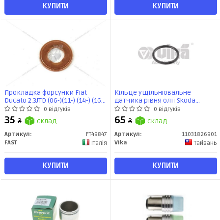
КУПИТИ
КУПИТИ
Прокладка форсунки Fiat
Кільце ущільнювальне
Ducato 2.3JTD (06-)(11-) (14-) (16-)
датчика рівня олії Skoda
1.5мм (FT49847) Fast
Octavia (05-13,12-)/VW Golf (08-
0 відгуків
0 відгуків
13),Passat (10-14,14-)
35
65
₴
склад
₴
склад
(11031826901) vika
Артикул:
FT49847
Артикул:
11031826901
FAST
Vika
Італія
Тайвань
КУПИТИ
КУПИТИ