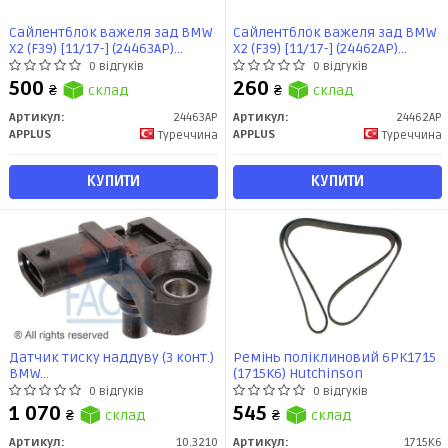
Сайлентблок важеля зад BMW
Сайлентблок важеля зад BMW
X2 (F39) [11/17-] (24463AP)
X2 (F39) [11/17-] (24462AP)
APPLUS
APPLUS
0 відгуків
0 відгуків
500
260
₴
склад
₴
склад
Артикул:
24463AP
Артикул:
24462AP
APPLUS
APPLUS
Туреччина
Туреччина
КУПИТИ
КУПИТИ
Датчик тиску наддуву (3 конт.)
Ремінь поліклиновий 6PK1715
BMW
(1715K6) Hutchinson
1(E87/F20)/3(E90/F30)/5(F10)/X3(E83)
0 відгуків
0 відгуків
1.5-3.0D 06- (10.3210) Facet
1 070
545
₴
склад
₴
склад
Артикул:
10.3210
Артикул:
1715K6