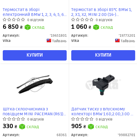
Термостат в зборі
Термостат в зборі 85°C BMW 1,
електронний BMW 1, 2, 3, 4, 5, 6,
2, X1, X2, MINI 2.0D (14-)
7, X3, X4 (11-) (19651801) VIKA
(19773201) VIKA
0 відгуків
0 відгуків
6 850
1 060
₴
склад
₴
склад
Артикул:
'19651801
Артикул:
'19773201
Vika
Vika
Тайвань
Тайвань
КУПИТИ
КУПИТИ
Щітка склоочисника з
Датчик тиску у впускному
повідцем MINI PACEMAN (R61)
колекторі BMW 1.6D,2.0D,3.0D 1,
(12-16) 290мм (68361)
2, 3, 4, 5, 6, 7, X1, X3, X4, X5, X6 F16
0 відгуків
0 відгуків
Metalcaucho (68361)
(07-19) (99882701) VIKA
330
905
₴
склад
₴
склад
Metalcaucho
Артикул:
68361
Артикул:
'99882701