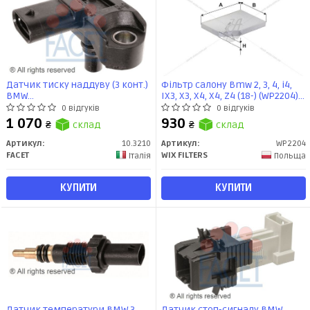
Датчик тиску наддуву (3 конт.)
Фільтр салону Bmw 2, 3, 4, i4,
BMW
IX3, X3, X4, X4, Z4 (18-) (WP2204)
1(E87/F20)/3(E90/F30)/5(F10)/X3(E83)
WIX
0 відгуків
0 відгуків
1.5-3.0D 06- (10.3210) Facet
1 070
930
₴
склад
₴
склад
Артикул:
10.3210
Артикул:
WP2204
FACET
WIX FILTERS
Італія
Польща
КУПИТИ
КУПИТИ
Датчик температури BMW 3
Датчик стоп-сигналу BMW