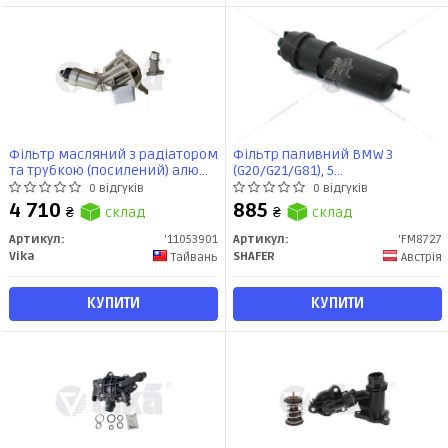
Фільтр масляний з радіатором
Фільтр паливний BMW 3
та трубкою (посилений) алюм.
(G20/G21/G81), 5
BMW
(G30/G31/G32/F90), 6 (G32), 7
0 відгуків
0 відгуків
1,2,3,4,5,6,7,X1,X2,X3,X4,X5,MINI
(G11/G12), 8
4 710
885
₴
склад
₴
склад
1.2,1.6,2.0,2.0D(10- (11053901)
(G14/G15/G16/F91/F92/F93), X3
VIKA
(G01 (FM872/7) SHAFER
Артикул:
'11053901
Артикул:
'FM8727
Vika
SHAFER
Тайвань
Австрія
КУПИТИ
КУПИТИ