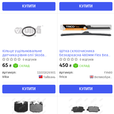
КУПИТИ
КУПИТИ
Кільце ущільнювальне
Щітка склоочисника
датчика рівня олії Skoda
безкаркасна 480мм Flex Beam
Octavia (05-13,12-)/VW Golf (08-
Blade (FX480) TRICO
0 відгуків
0 відгуків
13),Passat (10-14,14-)
65
450
₴
склад
₴
склад
(11031826901) vika
Артикул:
11031826901
Артикул:
FX480
Vika
Trico
Тайвань
Великобритания
КУПИТИ
КУПИТИ