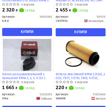
поліклінового (у зборі) BMW 3
MAGNATEC ACEA A3/B4, 4л, синт.
(G20) 5 (G30) X3 (G01) X5 (G05)
0 відгуків
0 відгуків
(18-) 2.0i, 3.0i (YD159381) A.B.A
2 320
2 455
₴
склад
₴
склад
Automotive
Артикул:
'YD159381
Артикул:
'15F67E
A.B.A
CASTROL
Великобритания
КУПИТИ
КУПИТИ
Бачок розширювальний з
Фільтр масляний BMW 1 (F20), 2
кришкою BMW 1, 2, 3, 4 (13-)
(F22, F87), 3 (F30, F80), 4 (F32,
(11219301) VIKA
F82), 5 (G30, F90), 3.0/3.0D, 14-
0 відгуків
0 відгуків
(США) (FOE1146D) SHAFER
1 665
220
₴
склад
₴
склад
Артикул:
'11219301
Артикул:
'FOE1146D
Vika
SHAFER
Тайвань
Австрія