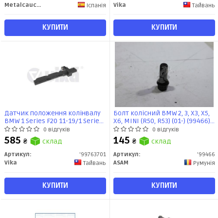
Metalcaucho
Vika
Іспанія
Тайвань
КУПИТИ
КУПИТИ
Датчик положення колінвалу
Болт колісний BMW 2, 3, X3, X5,
BMW 1 Series F20 11-19/1 Series
X6, MINI (R50, R53) (01-) (99466)
F21 11-/1 Series F40 19-/2 Series
Asam
0 відгуків
0 відгуків
F22 12-21/2 Series F23 14-21/2
585
145
₴
склад
₴
склад
Series F44 19-/2 Series F45 13-
21/2 Series F46 14-/3 Series E90
Артикул:
'99763701
Артикул:
'99466
04-12/3 Series E91 04-12/3
Vika
ASAM
Тайвань
Румунія
Series E92 06-13/3 Series E93
06-13
КУПИТИ
КУПИТИ