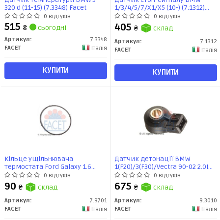
320 d (11-15) (7.3348) Facet
1/3/4/5/7/X1/X5 (10-) (7.1312)
Facet
0 відгуків
0 відгуків
515
405
₴
сьогодні
₴
склад
Артикул:
7.3348
Артикул:
7.1312
FACET
Італія
FACET
Італія
КУПИТИ
КУПИТИ
Кільце ущільнювача
Датчик детонації BMW
термостата Ford Galaxy 1.6
1(F20)/3(F30)/Vectra 90-02 2.0i
ecoboost (10-15) (7.9701) Facet
(9.3010) Facet
0 відгуків
0 відгуків
90
675
₴
склад
₴
склад
Артикул:
7.9701
Артикул:
9.3010
FACET
FACET
Італія
Італія