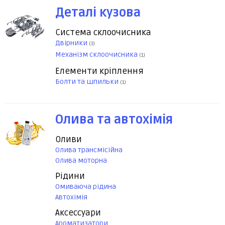
Деталі кузова
Система склоочисника
Двірники
(3)
Механізм склоочисника
(1)
Елементи кріплення
Болти та шпильки
(1)
Олива та автохімія
Оливи
Олива трансмісійна
Олива моторна
Рідини
Омиваюча рідина
Автохімія
Аксессуари
Ароматизатори