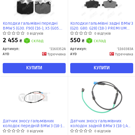
Колодки гальмівні передні
Колодки гальмівні задні BMW 3
BMW 5 (G30. F90) (16-), X5 (G05.
(G20. G80. G28) (18-) PREMIUM
F95) (18-) PREMIUM (1160352A)
(1160383A) AYD
0 відгуків
0 відгуків
AYD
2 455
550
₴
склад
₴
склад
Артикул:
'1160352A
Артикул:
'1160383A
AYD
AYD
Туреччина
Туреччина
КУПИТИ
КУПИТИ
Датчик зносу гальмівних
Датчик зносу гальмівних
колодок передній BMW 3 (18-)
колодок задній BMW 3 (18-),4
(59616401) VIKA
(18-) (59616501) VIKA
0 відгуків
0 відгуків