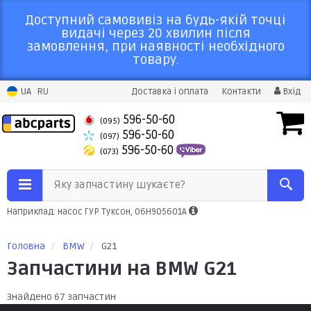
Доступний самовивіз на будь-якій точці
видачі через 20 хвилин після
замовлення, при наявності необхідного
товару.
UA
RU
Доставка і оплата
Контакти
Вхід
596-50-60
(095)
596-50-60
(097)
596-50-60
(073)
Яку запчастину шукаєте?
Наприклад: насос ГУР Туксон, 06H905601A
Головна
BMW
G21
Запчастини на BMW G21
Знайдено 67 запчастин