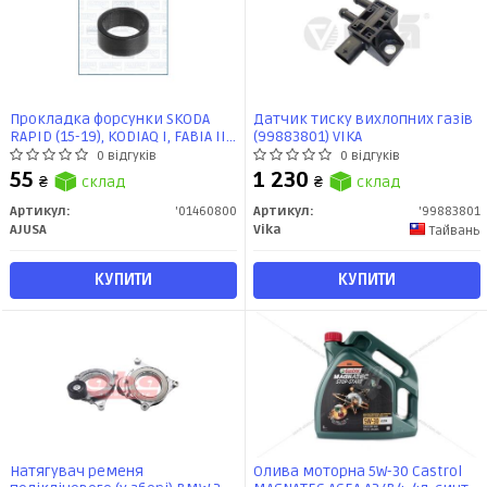
Прокладка форсунки SKODA
Датчик тиску вихлопних газів
RAPID (15-19), KODIAQ I, FABIA III
(99883801) VIKA
1.0, 1.2, 1.4 TSI (01460800) Ajusa
0 відгуків
0 відгуків
55
1 230
₴
склад
₴
склад
Артикул:
'01460800
Артикул:
'99883801
AJUSA
Vika
Тайвань
КУПИТИ
КУПИТИ
Натягувач ременя
Олива моторна 5W-30 Castrol