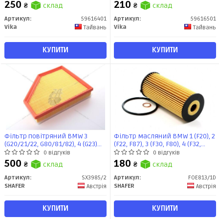
250
210
₴
склад
₴
склад
Артикул:
59616401
Артикул:
59616501
Vika
Vika
Тайвань
Тайвань
КУПИТИ
КУПИТИ
Фільтр повітряний BMW 3
Фільтр масляний BMW 1 (F20), 2
(G20/21/22, G80/81/82), 4 (G23)
(F22, F87), 3 (F30, F80), 4 (F32,
2.0D/2.0DH (18-), Toyota Supra
F82), 5 (F10, F11, G30, F90), 1.5-3.0,
0 відгуків
0 відгуків
1.6/2.0/2.0H (18-), з
12- (FOE813/1D) SHAFER
500
180
₴
склад
₴
склад
предфільтром (шт.) SX3985/2
Артикул:
SX3985/2
Артикул:
FOE813/1D
SHAFER
SHAFER
Австрія
Австрія
КУПИТИ
КУПИТИ