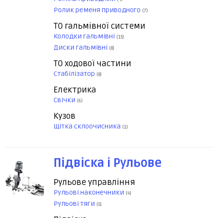
Ролик ременя приводного
(7)
ТО гальмівної системи
Колодки гальмівні
(15)
Диски гальмівні
(8)
ТО ходової частини
Стабілізатор
(8)
Електрика
Свічки
(6)
Кузов
Щітка склоочисника
(1)
Підвіска і Рульове
Рульове управління
Рульові наконечники
(4)
Рульові тяги
(5)