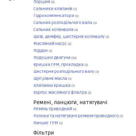
Поршня
(1)
Сальники клапанів
(1)
Гідрокомпенсатори
(1)
Сальник розподільчого вала
(2)
Сальник коленвала
(4)
Шків, демфер, шестерня колінвалу
(1)
Масляний насос
(1)
Піддон
(1)
Подушки двигуна
(14)
Кришка ГРМ, прокладка
(1)
Шестерня розподільного валу
(3)
Щуп рівня масла
(1)
Клапанна кришка
(7)
Корпус масляного фільтра
(1)
Ремені, ланцюги, натягувачі
Ремінь приводний
(4)
Ролики та натягувачі ременя приводного
(7)
Ланцюг ГРМ
(1)
Фільтри