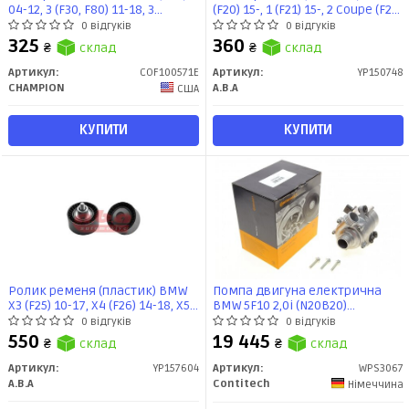
04-12, 3 (F30, F80) 11-18, 3
(F20) 15-, 1 (F21) 15-, 2 Coupe (F22,
Convertible (E93) (COF100571E)
F87) 14-, 2 Kabriolet (F23) 14-, 3
0 відгуків
0 відгуків
CHAMPION
(F30, F80) (YP150748) A.B.A
325
360
₴
склад
₴
склад
Automotive
Артикул:
COF100571E
Артикул:
YP150748
CHAMPION
A.B.A
США
КУПИТИ
КУПИТИ
Ролик ременя (пластик) BMW
Помпа двигуна електрична
X3 (F25) 10-17, X4 (F26) 14-18, X5
BMW 5F10 2,0i (N20B20)
(E70) 10-13, X5 (F15, F85) 13-, X6
(WPS3067) ContiTech
0 відгуків
0 відгуків
(E71, E72) 07-14 (YP157604) A.B.A
550
19 445
₴
склад
₴
склад
Automotive
Артикул:
YP157604
Артикул:
WPS3067
A.B.A
Contitech
Німеччина