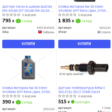
Датчик тиску в шинах Audi A4
Олива моторна 5W-30 Xteer
(00-05),A6 (97-05),A8 (96-02,02-
HYUNDAI DPF бенз./диз, D700
10) (99071549101) VIKA
API SP, ACEA C2/C3, 5л, синт
0 відгуків
0 відгуків
795
1 835
₴
склад
₴
склад
Артикул:
99071549101
Артикул:
1051224
Vika
XTeer
Тайвань
Корея
КУПИТИ
КУПИТИ
Олива моторна 5W-30 Xteer
Датчик температури BMW 3
HYUNDAI DPF бенз./диз, D700
320 d (11-15) (7.3348) Facet
API SP, ACEA C2/C3, 1л, синт
0 відгуків
0 відгуків
515
390
₴
сьогодні
₴
склад
Артикул:
7.3348
Артикул:
1011224