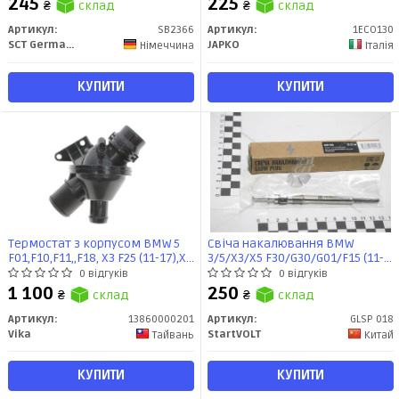
245
225
₴
склад
₴
склад
Артикул:
SB2366
Артикул:
1ECO130
SCT Germany
JAPKO
Німеччина
Італія
КУПИТИ
КУПИТИ
Термостат з корпусом BMW 5
Свіча накалювання BMW
F01,F10,F11,,F18, X3 F25 (11-17),X5
3/5/X3/X5 F30/G30/G01/F15 (11-)
F15 (12-18),X6 F16 (13-19)
2.0D/3.0D (GLSP 018) StartVOLT
0 відгуків
0 відгуків
(13860000201) VIKA
1 100
250
₴
склад
₴
склад
Артикул:
13860000201
Артикул:
GLSP 018
Vika
StartVOLT
Тайвань
Китай
КУПИТИ
КУПИТИ