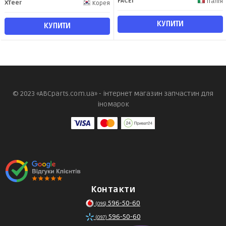
FACET
Італія
XTeer
Корея
КУПИТИ
КУПИТИ
© 2023 «ABCparts.com.ua» - інтернет магазин запчастин для
іномарок
Контакти
596-50-60
(095)
596-50-60
(097)