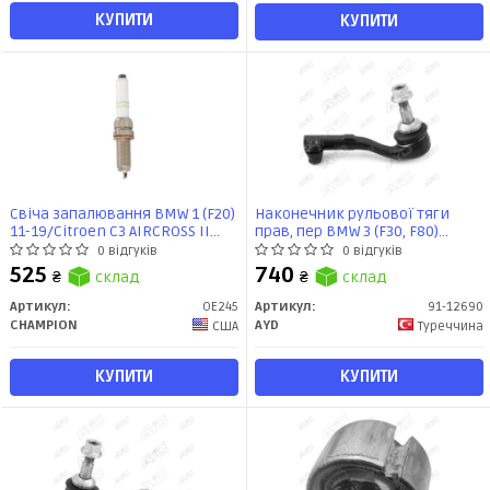
КУПИТИ
КУПИТИ
Свіча запалювання BMW 1 (F20)
Наконечник рульової тяги
11-19/Citroen C3 AIRCROSS II
прав, пер BMW 3 (F30, F80)
(2R_, 2C_) 17- (OE245) CHAMPION
(03/11-10/18) (91-12690) AYD
0 відгуків
0 відгуків
525
740
₴
склад
₴
склад
Артикул:
OE245
Артикул:
91-12690
CHAMPION
AYD
США
Туреччина
КУПИТИ
КУПИТИ