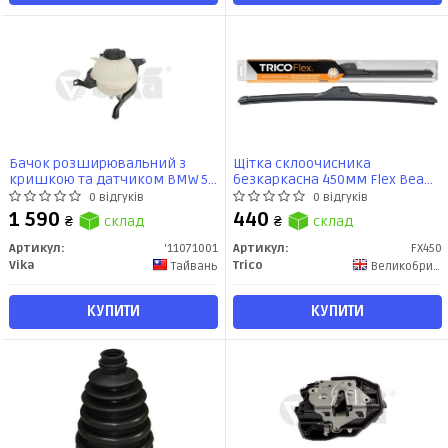
Бачок розширювальний з
Щітка склоочисника
кришкою та датчиком BMW 5
безкаркасна 450мм Flex Beam
F07, F10, F11 (09-17) (11071001)
Blade (FX450) TRICO
0 відгуків
0 відгуків
VIKA
1 590
440
₴
склад
₴
склад
Артикул:
'11071001
Артикул:
FX450
Vika
Trico
Тайвань
Великобритания
КУПИТИ
КУПИТИ