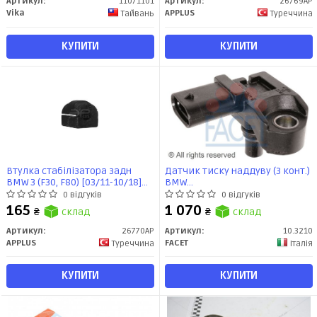
Артикул:
'11071101
Артикул:
26769AP
Vika
APPLUS
Тайвань
Туреччина
КУПИТИ
КУПИТИ
Втулка стабілізатора задн
Датчик тиску наддуву (3 конт.)
BMW 3 (F30, F80) [03/11-10/18]
BMW
(26770AP) APPLUS
1(E87/F20)/3(E90/F30)/5(F10)/X3(
0 відгуків
0 відгуків
1.5-3.0D 06- (10.3210) Facet
165
1 070
₴
склад
₴
склад
Артикул:
26770AP
Артикул:
10.3210
APPLUS
FACET
Туреччина
Італія
КУПИТИ
КУПИТИ