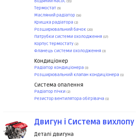
Водяний насос
(11)
Термостат
(9)
Масляний радіатор
(16)
Кришка радіатора
(2)
Розширювальний бачок
(20)
Патрубки системи охолодження
(17)
Корпус термостату
(2)
Фланець системи охолодження
(3)
Кондиціонер
Радіатор кондиціонера
(3)
Розширювальний клапан кондиціонера
(1)
Система опалення
Радіатор пічки
(2)
Резистор вентилятора обігрівача
(1)
Двигун і Система вихлопу
Деталі двигуна