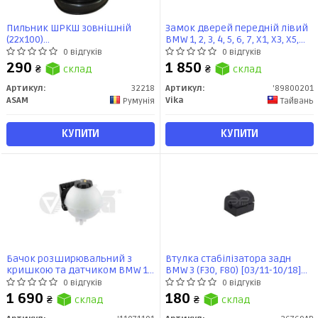
Пильник ШРКШ зовнішній
Замок дверей передній лівий
(22x100)
BMW 1, 2, 3, 4, 5, 6, 7, X1, X3, X5,
BMW/Chevrolet/Citroen/Dacia/Fiat/Ford/Hyundai/Kia/Lada/Mazda/
X6, Z4 (89800201) VIKA
0 відгуків
0 відгуків
(32218) Asam
290
1 850
₴
склад
₴
склад
Артикул:
32218
Артикул:
'89800201
ASAM
Vika
Румунія
Тайвань
КУПИТИ
КУПИТИ
Бачок розширювальний з
Втулка стабілізатора задн
кришкою та датчиком BMW 1,
BMW 3 (F30, F80) [03/11-10/18]
2, 3, 4 (11-21) (11071101) VIKA
(26769AP) APPLUS
0 відгуків
0 відгуків
1 690
180
₴
склад
₴
склад