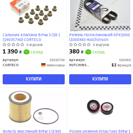
Сальник клапана Bmw 3 (18-)
Ремінь поліклиновий 6PK1000
(19035740) CORTECO
(1000K6) Hutchinson
0 відгуків
0 відгуків
1 390
380
₴
склад
₴
склад
Артикул:
19035740
Артикул:
1000K6
CORTECO
HUTCHINSON
Німеччина
Франція
КУПИТИ
КУПИТИ
Фільтр масляний BMW 3 (E90)
Ролик ременя (пластик) BMW 1