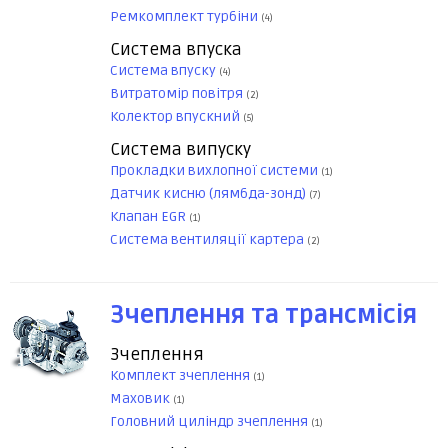
Ремкомплект турбіни
(4)
Система впуска
Система впуску
(4)
Витратомір повітря
(2)
Колектор впускний
(5)
Система випуску
Прокладки вихлопної системи
(1)
Датчик кисню (лямбда-зонд)
(7)
Клапан EGR
(1)
Система вентиляції картера
(2)
Зчеплення та трансмісія
Зчеплення
Комплект зчеплення
(1)
Маховик
(1)
Головний циліндр зчеплення
(1)