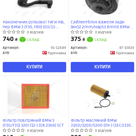
Наконечник рульової тяги лiв,
Сайлентблок важеля задн
пер BMW 3 (F30, F80) (03/11-
(вн12.2mm/нар53.8mm) BMW 3
10/18) (91-12689) AYD
(F30, F80) (11-), BMW 4 (F32, F82)
0 відгуків
0 відгуків
(13-) (87-15819) AYD
740
375
₴
склад
₴
склад
Артикул:
91-12689
Артикул:
87-15819
AYD
AYD
Туреччина
Туреччина
КУПИТИ
КУПИТИ
Фільтр повітряний BMW 3
Фільтр масляний BMW
(F30/F31) 320i (12-) (SB 2366) SCT
316D/320D/520D (09-) (1ECO130)
JAPKO
0 відгуків
0 відгуків