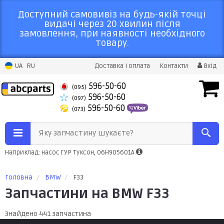
Доступний самовивіз на будь-якій точці
видачі через 20 хвилин після
замовлення, при наявності необхідного
товару.
UA
RU
Доставка і оплата
Контакти
Вхід
596-50-60
(095)
596-50-60
(097)
596-50-60
(073)
Яку запчастину шукаєте?
Наприклад: насос ГУР Туксон, 06H905601A
Головна
BMW
F33
Запчастини на BMW F33
Знайдено 441 запчастина