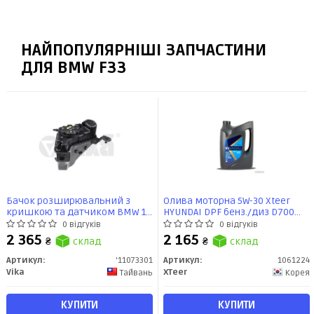
НАЙПОПУЛЯРНІШІ ЗАПЧАСТИНИ
ДЛЯ BMW F33
Бачок розширювальний з
Олива моторна 5W-30 Xteer
кришкою та датчиком BMW 1,
HYUNDAI DPF бенз./диз D700
2, 3, 4 (11-21) (11073301) VIKA
API SP, ACEA C2/C3, 6л, синт
0 відгуків
0 відгуків
2 365
2 165
₴
склад
₴
склад
Артикул:
'11073301
Артикул:
1061224
Vika
XTeer
Тайвань
Корея
КУПИТИ
КУПИТИ