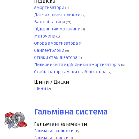
Підвіска
Амортизатори
(2)
Датчик рівня підвіски
(2)
Важелі та тяги
(21)
Підшипник маточини
(3)
Маточина
(1)
Опора амортизатора
(4)
Сайлентблоки
(9)
Стійки стабілізатора
(8)
Пильовики та відбійники амортизаторів
(4)
Стабілізатор, втулки стабілізатора
(2)
Шини / Диски
Шини
(2)
Гальмівна система
Гальмівні елементи
Гальмівні колодки
(15)
Гальмівні диски
(8)