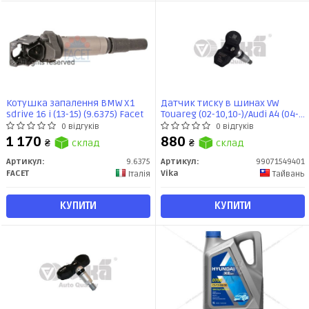
Котушка запалення BMW X1
Датчик тиску в шинах VW
sdrive 16 i (13-15) (9.6375) Facet
Touareg (02-10,10-)/Audi A4 (04-
08),A6 (04-11),A7 (13-18),A8
0 відгуків
0 відгуків
(09-),Q7 (06-15) (99071549401)
1 170
880
₴
склад
₴
склад
VIKA
Артикул:
9.6375
Артикул:
99071549401
FACET
Vika
Італія
Тайвань
КУПИТИ
КУПИТИ