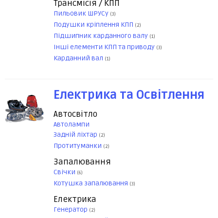
Трансмісія / КПП
Пильовик ШРУСу
(3)
Подушки кріплення КПП
(2)
Підшипник карданного валу
(1)
Інші елементи КПП та приводу
(3)
Карданний вал
(1)
Електрика та Освітлення
Автосвітло
Автолампи
Задній ліхтар
(2)
Протитуманки
(2)
Запалювання
Свічки
(6)
Котушка запалювання
(3)
Електрика
Генератор
(2)