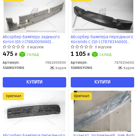
Абсорбер бамперу заднього
Абсорбер бампера переднього
Kyron (05-) (7882009000)
Korando C (10-) (7878334000)
SsangYong
SsangYong
0 відгуків
0 відгуків
475
1 105
₴
склад
₴
склад
Артикул:
7882009000
Артикул:
7878334000
SSANGYONG
SSANGYONG
Корея
Корея
КУПИТИ
КУПИТИ
Оригінал
Оригінал
Абсорбер бампера переднього
_Уцінка1_поламаний_див.фото