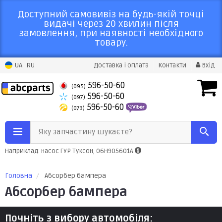
Доступний самовивіз на будь-якій точці
видачі через 20 хвилин після
замовлення, при наявності необхідного
товару.
UA
RU
Доставка і оплата
Контакти
Вхід
596-50-60
(095)
596-50-60
(097)
596-50-60
(073)
Яку запчастину шукаєте?
Наприклад: насос ГУР Туксон, 06H905601A
Головна
Абсорбер бампера
Абсорбер бампера
Почніть з вибору автомобіля: