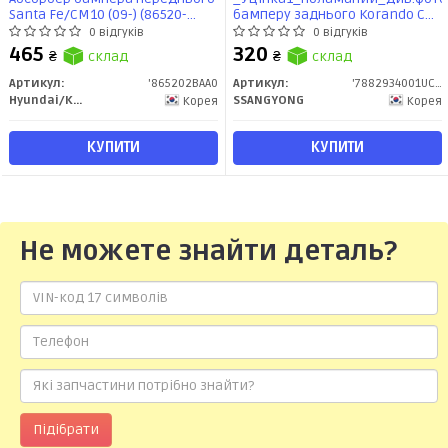
Santa Fe/CM10 (09-) (86520-
бамперу заднього Korando C
2BAA0) Mobis
(10-) (7882934001) SsangYong
0 відгуків
0 відгуків
465
320
₴
склад
₴
склад
Артикул:
'865202BAA0
Артикул:
'7882934001UCENKA1
Hyundai/Kia/Mobis
SSANGYONG
Корея
Корея
КУПИТИ
КУПИТИ
Не можете знайти деталь?
Підібрати