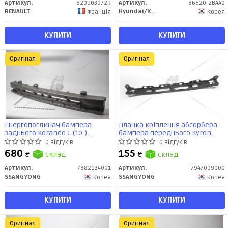
Артикул:
620903972R
Артикул:
86620-2BAA0
RENAULT
Hyundai/Kia/Mobis
Франція
Корея
КУПИТИ
КУПИТИ
Оригінал
Оригінал
Енергопоглинач бампера
Планка кріплення абсорбера
заднього Korando C (10-)
бампера переднього Kyron
(7882934001) SsangYong
(05-) (7947009000) SsangYong
0 відгуків
0 відгуків
680
155
₴
склад
₴
склад
Артикул:
7882934001
Артикул:
7947009000
SSANGYONG
SSANGYONG
Корея
Корея
КУПИТИ
КУПИТИ
Оригінал
Оригінал