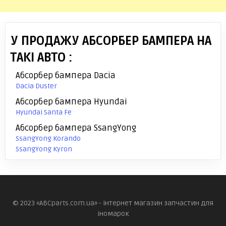
У ПРОДАЖУ АБСОРБЕР БАМПЕРА НА
ТАКІ АВТО :
Абсорбер бампера Dacia
Dacia Duster
Абсорбер бампера Hyundai
Hyundai Santa Fe
Абсорбер бампера SsangYong
SsangYong Korando
SsangYong Kyron
© 2023 «ABCparts.com.ua» - інтернет магазин запчастин для
іномарок