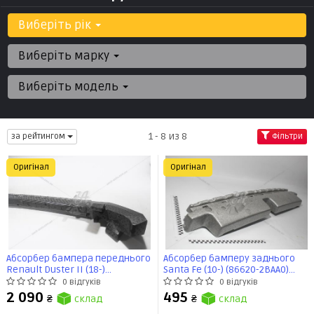
Виберіть рік
Виберіть марку
Виберіть модель
1 - 8 из 8
за рейтингом
Фільтри
Оригінал
Оригінал
Абсорбер бампера переднього
Абсорбер бамперу заднього
Renault Duster II (18-)
Santa Fe (10-) (86620-2BAA0)
(620903972R) Renault
Mobis
0 відгуків
0 відгуків
2 090
495
₴
склад
₴
склад