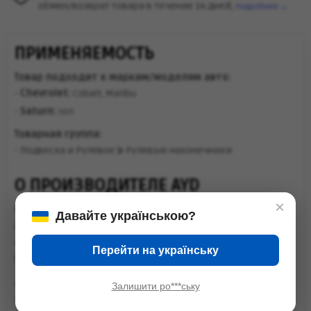
обмен/возврат товара в течение 14 дней,
подробнее →
ПРИМЕНЯЕМОСТЬ
Товар подходит к маркам/моделям авто:
-
Chevrolet:
Cobalt
,
Malibu
-
Saturn:
Ion
Товарная группа:
- Подвеска и Рулевое
Рулевые наконечники
О ПРОИЗВОДИТЕЛЕ AYD
×
Страна :
Турция
Давайте українською?
AYD была основана в 1975 году
и является 100% СЕМЕЙНЫМ
Перейти на українську
бизнесом, и мы уже
много лет производим детали для ВСЕХ ТИПОВ
Залишити ро***ську
ТРАНСПОРТНЫХ СРЕДСТВ . Все