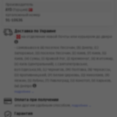
Производитель
AYD
(Турция)
Каталожный номер
91-10636
Доставка по Украине
-
на отделение Новой Почты или курьером до двери
- самовывоз в (A) поселок Песочин, (B) Днепр, (C)
Запорожье, (D) поселок Песочин, (E) Киев, (F) Киев, (G)
Киев, (H) Сумы, (I) Кривой Рог, (J) Кременчуг, (K) Житомир,
(X) Київ (Центральний), с.Святопетрівське,
вул.Одеська,9Б, (L) Чернигов, (M) Полтава, (N) Черкассы,
(O) Кропивницкий, (P) Белая Церковь, (Q) Николаев, (R)
Нежин, (S) Лубны, (Т) Павлоград, (U) Конотоп, (V) Харьков,
(W) Дніпро
подробнее →
Оплата при получении
или другим удобным способом,
подробнее →
Гарантия