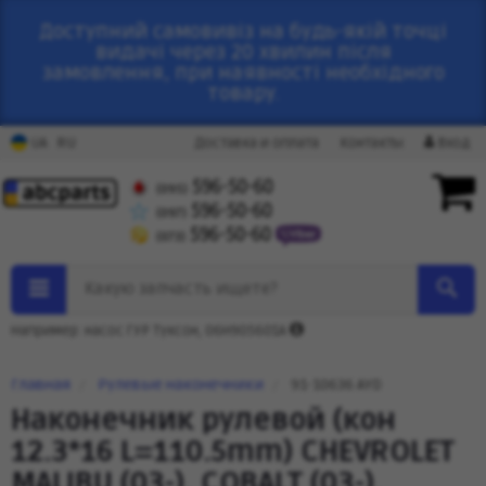
Доступний самовивіз на будь-якій точці
видачі через 20 хвилин після
замовлення, при наявності необхідного
товару.
RU
UA
Доставка и оплата
Контакты
Вход
596-50-60
(095)
596-50-60
(097)
596-50-60
(073)
Какую запчасть ищете?
Например: насос ГУР Туксон, 06H905601A
Главная
Рулевые наконечники
91-10636 AYD
Наконечник рулевой (кон
12.3*16 L=110.5mm) CHEVROLET
MALIBU (03-), COBALT (03-),