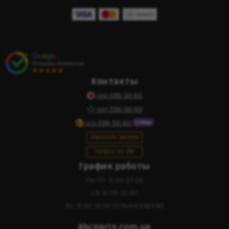
Контакты
596-50-60
(095)
596-50-60
(097)
596-50-60
(073)
Заказать звонок
Запрос по VIN
График работы
Пн-Пт: 8:00-17:00
Сб: 8:00-15:00
Вс: 8:00-15:00 (тільки Харків)
Abcparts.com.ua