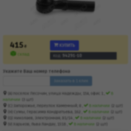
415
КУПИТЬ
₴
склад
Код:
94291-10
Укажите Ваш номер телефона
Заказать в 1 клик
(A) поселок Песочин, улица Надежды, 15А, офис 1 ,
В
наличии
(3 шт)
(C) Запорожье, переулок Каменный, 8 ,
В наличии
(2 шт)
(H) Сумы, Герасима Кондратьева, 162 ,
В наличии
(2 шт)
(Q) Николаев, Электронная, 81/14 ,
В наличии
(2 шт)
(V) Харьков, Льва Ландау, 151В ,
В наличии
(2 шт)