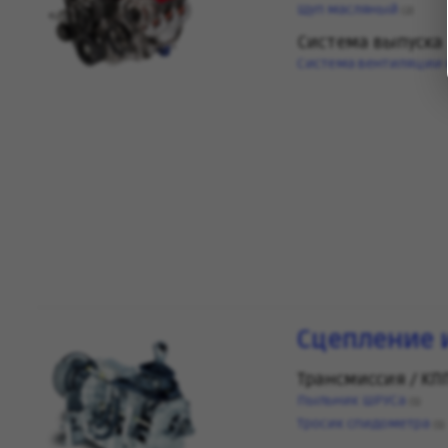
Щуп масляный
(2)
Система выпуска
Система вентиляции 
Сцепление 
Трансмиссия / КП
Пыльник ШРУСа
(1)
Тросик спидометра
(1)