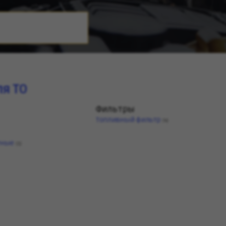
я ТО
Фильтры
Топливный фильтр
(4)
тные
(1)