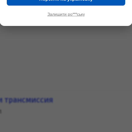
Ремень приводной
(1)
Залишити ро***ську
картера
(1)
и трансмиссия
П