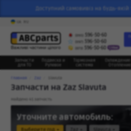
Доступний самовивіз на будь-якій 
UA
RU
596-50-60
(095)
П
596-50-60
(097)
596-50-60
(073)
Запчасти
Подвеска и
Тормозная
Охлаждение
для ТО
Рулевое
система
Отопление
Главная
Zaz
Slavuta
Запчасти на Zaz Slavuta
Найдено 41 запчасть
Уточните автомобиль:
Выберите год
Zaz
Slavuta