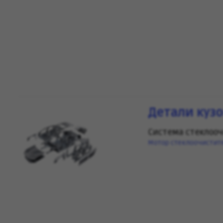
Детали куз
Система стеклоо
Мотор стеклоочистит