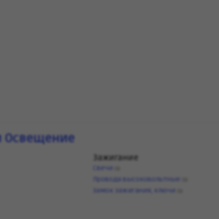
и Освещение
Зажигание
Свечи
(1)
Провода высоковольтные
(1)
Замок зажигания, ключи
(1)