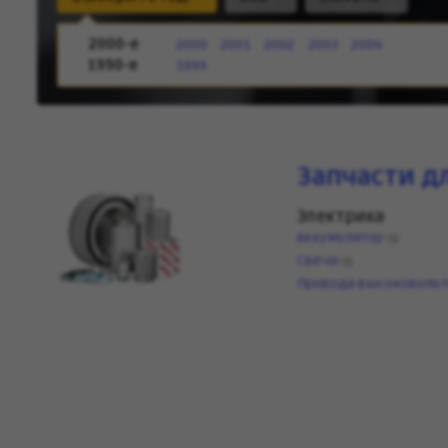
2000-е
2000
2001
2002
2003
2004
1990-е
1999
Запчасти дл
Электрика
Аккумулятор
(1)
Свечи
(1)
Провода высоковоль