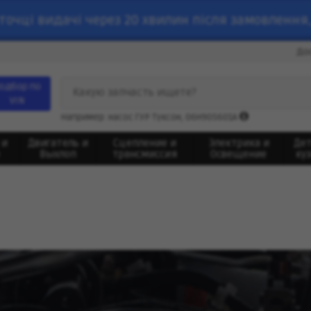
точці видачі через 20 хвилин після замовлення,
До
одбор по
Какую запчасть ищете?
VIN
Например: насос ГУР Туксон, 06H905601A
 и
Двигатель и
Сцепление и
Электрика и
Де
Выхлоп
трансмиссия
Освещение
ку