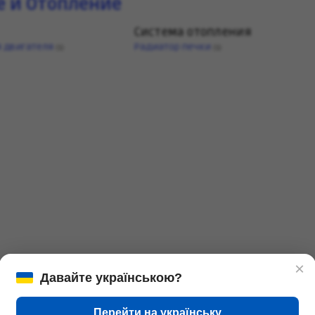
 и Отопление
Система отопления
 двигателя
Радиатор печки
(1)
(1)
×
и Выхлоп
Давайте українською?
я
Ремни, цепи, натяжители
Перейти на українську