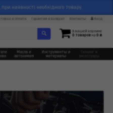
 при наявності необхідного товару.
ставка и оплата
Гарантия и возврат
Контакты
Вход
В вашей корзине
0 товаров
на
0 ₴
тали
Масла и
Инструменты и
Тюнинг и
зова
автохимия
материалы
аксессуары