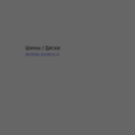
Шины / Диски
Колпак колеса
(1)