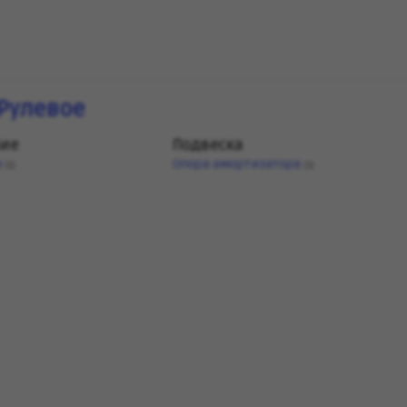
Рулевое
ние
Подвеска
и
Опора амортизатора
(1)
(1)