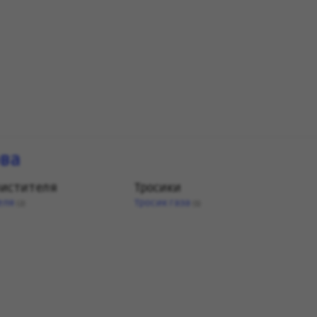
ова
чистителя
Тросики
еля
Тросик газа
(2)
(1)