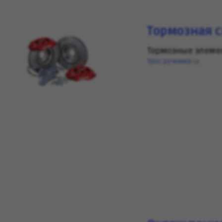
Тормозная 
Тормозные элем
Трос ручника
(2)