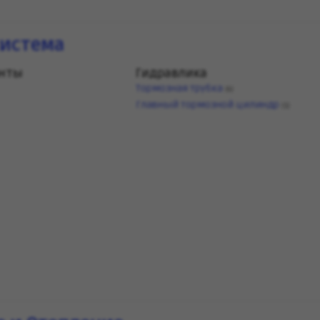
система
енты
Гидравлика
Тормозная трубка
(6)
Главный тормозной цилиндр
(1)