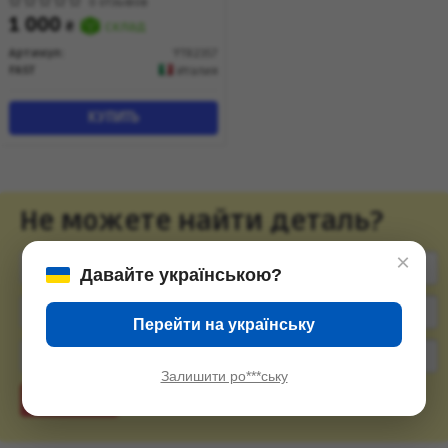
(FT82357) Fast
0 отзывов
1 000
₴
склад
Артикул:
'FT82357
FAST
Италия
КУПИТЬ
Не можете найти деталь?
×
Давайте українською?
Перейти на українську
Залишити ро***ську
Подобрать