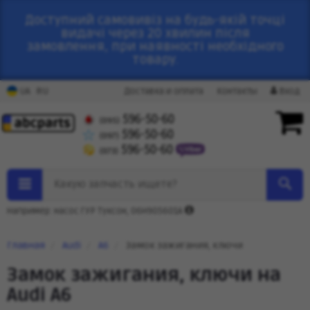
Доступний самовивіз на будь-якій точці
видачі через 20 хвилин після
замовлення, при наявності необхідного
товару.
RU
UA
Доставка и оплата
Контакты
Вход
596-50-60
(095)
596-50-60
(097)
596-50-60
(073)
Какую запчасть ищете?
Например: насос ГУР Туксон, 06H905601A
Главная
Audi
A6
Замок зажигания, ключи
Замок зажигания, ключи на
Audi A6