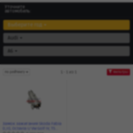
Уточните
автомобиль:
Выберите год
Audi
A6
1 - 1 из 1
по рейтингу
Фильтры
Замок зажигания Skoda Fabia
(I,II), Octavia I/ VW Golf IV, T5