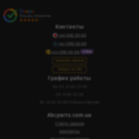
Контакты
596-50-60
(095)
596-50-60
(097)
596-50-60
(073)
Заказать звонок
Запрос по VIN
График работы
Пн-Пт: 8:00-17:00
Сб: 8:00-15:00
Вс: 8:00-15:00 (тільки Харків)
Abcparts.com.ua
Статус заказа
Контакты