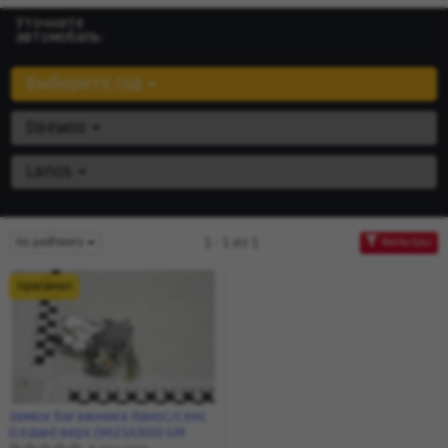
Уточните
автомобиль:
Выберите год
Daewoo
Lanos
1 - 1 из 1
по рейтингу
Фильтры
Оригинал
Замок багажника Ланос/Сенс
(седан) верх (96214300) GM