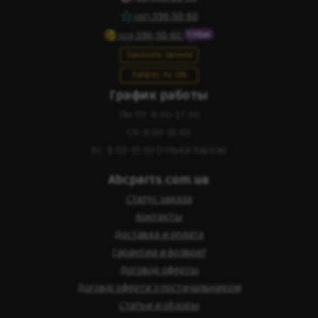
596-50-60
(097)
596-50-60
(073)
Заказать звонок
Запрос по VIN
График работы
Пн-Пт: 8:00-17:00
Сб: 8:00-15:00
Вс: 8:00-15:00 (тільки Харків)
Abcparts.com.ua
Статус заказа
Контакты
Доставка и оплата
Гарантии и возврат
Договор оферты
Договір оферти з постачальником
Статьи и обзоры