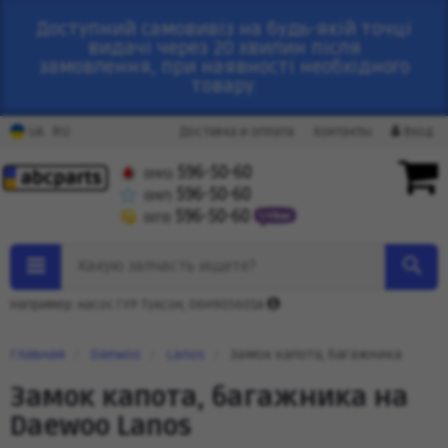
Доступний самовивіз на будь-якій точці
видачі через 20 хвилин після
замовлення, при наявності необхідного
товару.
RU
UA
Доставка и оплата
Контакты
Вход
596-50-60
(095)
596-50-60
(097)
596-50-60
(073)
Какую запчасть ищете?
Например: насос ГУР Туксон, 06H905601A
Главная
Daewoo
Lanos
Замок капота, багажника
Замок капота, багажника на
Daewoo Lanos