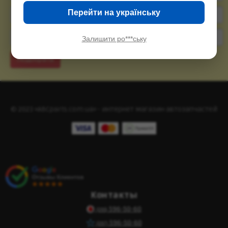
Перейти на українську
Залишити ро***ську
Подобрать
© 2023 «ABCparts.com.ua» - интернет магазин автозапчастей
Контакты
596-50-60
(095)
596-50-60
(097)