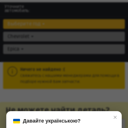
Уточните
автомобиль:
Выберите год
Chevrolet
Epica
Ничего не найдено :(
Cвяжитесь с нашими менеджерами для помощи в
подборе нужной Вам запчасти.
Не можете найти деталь?
×
Давайте українською?