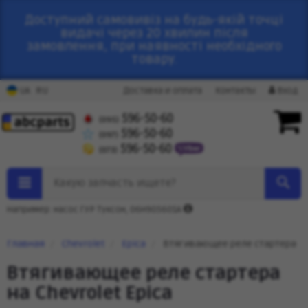
Доступний самовивіз на будь-якій точці
видачі через 20 хвилин після
замовлення, при наявності необхідного
товару.
RU
UA
Доставка и оплата
Контакты
Вход
596-50-60
(095)
596-50-60
(097)
596-50-60
(073)
Какую запчасть ищете?
Например: насос ГУР Туксон, 06H905601A
Главная
Chevrolet
Epica
Втягивающее реле стартера
Втягивающее реле стартера
на Chevrolet Epica