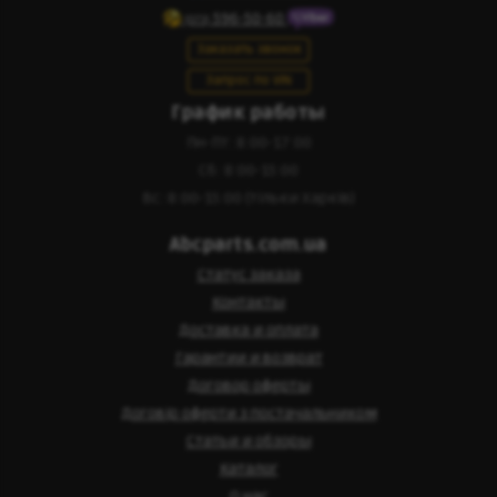
596-50-60
(073)
Заказать звонок
Запрос по VIN
График работы
Пн-Пт: 8:00-17:00
Сб: 8:00-15:00
Вс: 8:00-15:00 (тільки Харків)
Abcparts.com.ua
Статус заказа
Контакты
Доставка и оплата
Гарантии и возврат
Договор оферты
Договір оферти з постачальником
Статьи и обзоры
Каталог
О нас