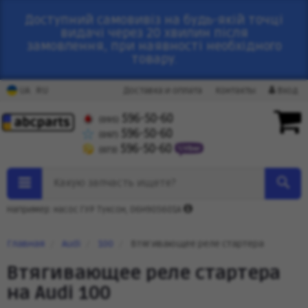
Доступний самовивіз на будь-якій точці
видачі через 20 хвилин після
замовлення, при наявності необхідного
товару.
RU
UA
Доставка и оплата
Контакты
Вход
596-50-60
(095)
596-50-60
(097)
596-50-60
(073)
Какую запчасть ищете?
Например: насос ГУР Туксон, 06H905601A
Главная
Audi
100
Втягивающее реле стартера
Втягивающее реле стартера
на Audi 100