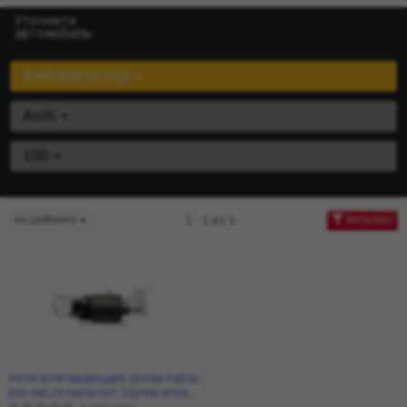
Уточните
автомобиль:
Выберите год
Audi
100
1 - 1 из 1
по рейтингу
Фильтры
Реле втягивающее Skoda Fabia
(00-08),Octavia (97-11)/VW Jetta