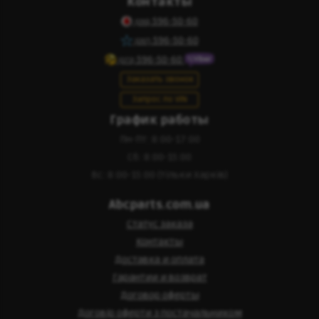
Контакты
596-50-60
(095)
596-50-60
(097)
596-50-60
(073)
Заказать звонок
Запрос по VIN
График работы
Пн-Пт: 8:00-17:00
Сб: 8:00-15:00
Вс: 8:00-15:00 (тільки Харків)
Abcparts.com.ua
Статус заказа
Контакты
Доставка и оплата
Гарантии и возврат
Договор оферты
Договір оферти з постачальником