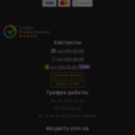
Контакты
596-50-60
(095)
596-50-60
(097)
596-50-60
(073)
Заказать звонок
Запрос по VIN
График работы
Пн-Пт: 8:00-17:00
Сб: 8:00-15:00
Вс: 8:00-15:00 (тільки Харків)
Abcparts.com.ua