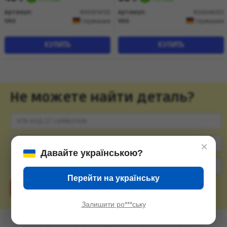
Артикул:
N90974701
Артикул:
N10648301
VAG
VAG
Германия
Германия
КУПИТЬ
КУПИТЬ
Не можете найти деталь?
×
Давайте українською?
Перейти на українську
Подобрать
Залишити ро***ську