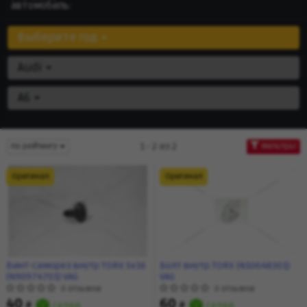
автомобиль:
Выберите год
Audi
A6
1 - 2 из 2
по рейтингу
Фильтры
Оригинал
Оригинал
Винт-саморез внутр TORX 5х16
Болт внутр.TORX (N10648301)
(N90974701) VAG
VAG
0 отзывов
0 отзывов
40
60
₴
склад
₴
склад