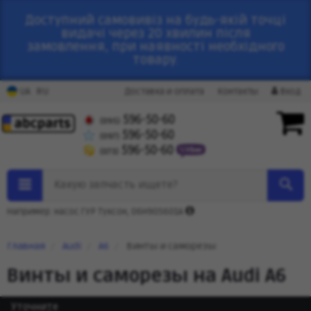
Доступний самовивіз на будь-якій точці
видачі через 20 хвилин після
замовлення, при наявності необхідного
товару.
RU
UA
Доставка и оплата
Контакты
Вход
596-50-60
(095)
596-50-60
(097)
596-50-60
(073)
Какую запчасть ищете?
Например: насос ГУР Туксон, 06H905601A
Главная
Audi
A6
Винты и саморезы
Винты и саморезы на Audi A6
Уточните