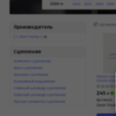
2000-е
2002
2003
2004
2005
Сортировк
Производитель
Geun Young
(1)
Сцепление
Комплект сцепления
Диск сцепления
Корзина сцепления
Вилка сцепл
(41430-230
Выжимной подшипник
Главный цилиндр сцепления
245
₴
с
Рабочий цилиндр сцепления
Артикул:
Прочие элементы сцепления
Geun You