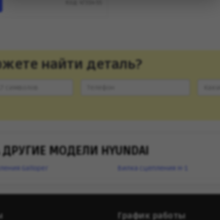
Код: 47314-55
ожете найти деталь?
 ДРУГИЕ МОДЕЛИ HYUNDAI
ления Galloper
Вилка сцепления H-1
ы
График работы