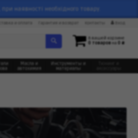
 при наявності необхідного товару.
ставка и оплата
Гарантия и возврат
Контакты
Вход
В вашей корзине
0 товаров
на
0 ₴
тали
Масла и
Инструменты и
Тюнинг и
зова
автохимия
материалы
аксессуары