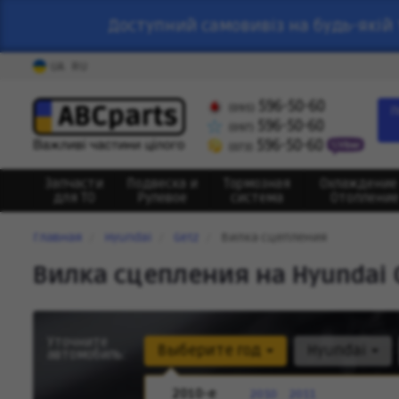
Доступний самовивіз на будь-якій 
UA
RU
596-50-60
(095)
П
596-50-60
(097)
596-50-60
(073)
Запчасти
Подвеска и
Тормозная
Охлаждение
для ТО
Рулевое
система
Отопление
Главная
Hyundai
Getz
Вилка сцепления
Вилка сцепления на Hyundai 
Уточните
Выберите год
Hyundai
автомобиль:
2010-е
2010
2011