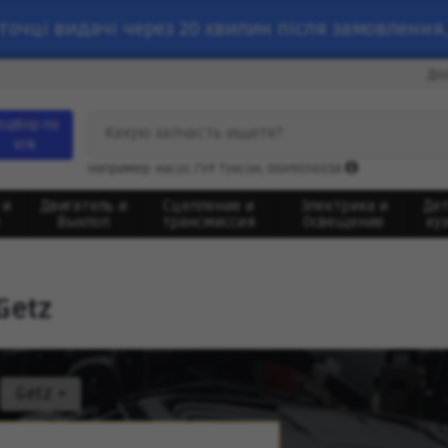
точці видачі через 20 хвилин після замовлення,
До
одбор по
Какую запчасть ищете?
VIN
Например: насос ГУР Туксон, 06H905601A
 и
Двигатель и
Сцепление и
Электрика и
Де
Выхлоп
трансмиссия
Освещение
ку
Getz
Getz