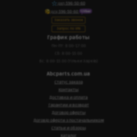
596-50-60
(097)
596-50-60
(073)
Заказать звонок
Запрос по VIN
График работы
Пн-Пт: 8:00-17:00
Сб: 8:00-15:00
Вс: 8:00-15:00 (тільки Харків)
Abcparts.com.ua
Статус заказа
Контакты
Доставка и оплата
Гарантии и возврат
Договор оферты
Договір оферти з постачальником
Статьи и обзоры
Каталог