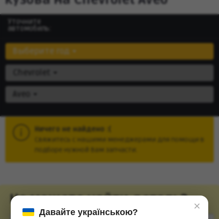
Уточните
автомобиль:
Выберите год
Chevrolet
Aveo
Ничего не найдено :(
Cвяжитесь с нашими менеджерами для помощи в
подборе нужной Вам запчасти.
Не можете найти деталь?
×
Давайте українською?