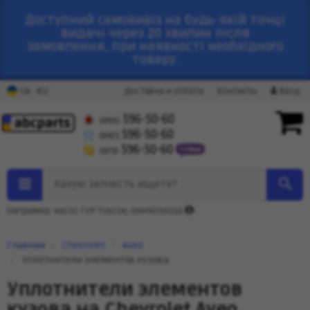
Доступний самовивіз на будь-якій точці
видачі через 20 хвилин після
замовлення, при наявності необхідного
товару.
RU
UA
Доставка и оплата
Контакты
Вход
596-50-60
(095)
596-50-60
(097)
596-50-60
(073)
Какую запчасть ищете?
Например: насос ГУР Туксон, 06H905601A
Главная
Chevrolet
Aveo
Уплотнители элементов кузова
Уплотнители элементов
кузова на Chevrolet Aveo