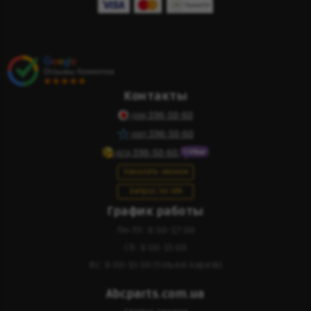
Контакты
596-50-60
(095)
596-50-60
(097)
596-50-60
(073)
Заказать звонок
Запрос по VIN
График работы
Пн-Пт: 8:00-17:00
Сб: 8:00-15:00
Вс: 8:00-15:00 (тільки Харків)
Abcparts.com.ua