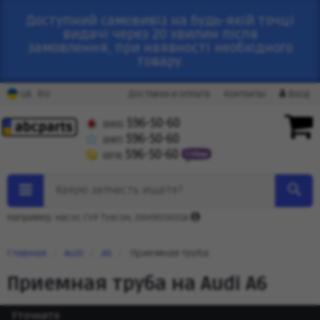
Доступний самовивіз на будь-якій точці
видачі через 20 хвилин після
замовлення, при наявності необхідного
товару.
RU
UA
Доставка и оплата
Контакты
Вход
596-50-60
(095)
596-50-60
(097)
596-50-60
(073)
Какую запчасть ищете?
Например: насос ГУР Туксон, 06H905601A
Главная
Audi
A6
Приемная труба
Приемная труба на Audi A6
Уточните