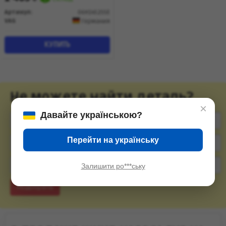
Артикул:
06H145255E
VAG
Германия
КУПИТЬ
Не можете найти деталь?
×
Давайте українською?
Перейти на українську
Залишити ро***ську
Подобрать