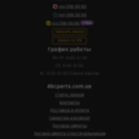
596-50-60
(095)
596-50-60
(097)
596-50-60
(073)
Заказать звонок
Запрос по VIN
График работы
Пн-Пт: 8:00-17:00
Сб: 8:00-15:00
Вс: 8:00-15:00 (тільки Харків)
Abcparts.com.ua
Статус заказа
Контакты
Доставка и оплата
Гарантии и возврат
Договор оферты
Договір оферти з постачальником