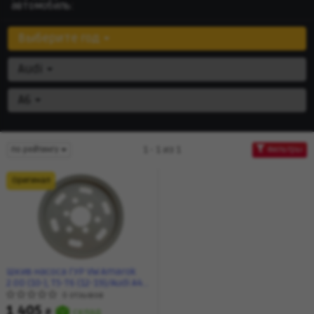
автомобиль:
Выберите год
Audi
A6
1 - 1 из 1
по рейтингу
Фильтры
Оригинал
Шкив насоса ГУР VW Amarok
2.0D (10-), T5-T6 (12-19)/Audi A4
(10-16) (06H145255E) VAG
0 отзывов
1 405
₴
склад