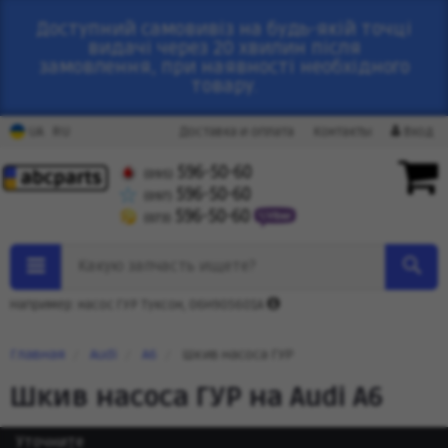
Доступний самовивіз на будь-якій точці
видачі через 20 хвилин після
замовлення, при наявності необхідного
товару.
RU
UA
Доставка и оплата
Контакты
Вход
596-50-60
(095)
596-50-60
(097)
596-50-60
(073)
Какую запчасть ищете?
Например: насос ГУР Туксон, 06H905601A
Главная
Audi
A6
Шкив насоса ГУР
Шкив насоса ГУР на Audi A6
Уточните