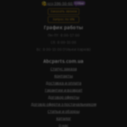
596-50-60
(073)
Заказать звонок
Запрос по VIN
График работы
Пн-Пт: 8:00-17:00
Сб: 8:00-15:00
Вс: 8:00-15:00 (тільки Харків)
Abcparts.com.ua
Статус заказа
Контакты
Доставка и оплата
Гарантии и возврат
Договор оферты
Договір оферти з постачальником
Статьи и обзоры
Каталог
О нас