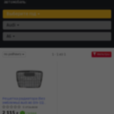
автомобиль:
Выберите год
Audi
A6
1 - 1 из 1
по рейтингу
Фильтры
Решетка радиатора (без
эмблемы) Audi A6 (09-11)
(88530734202) DPA
0 отзывов
2 115
₴
склад