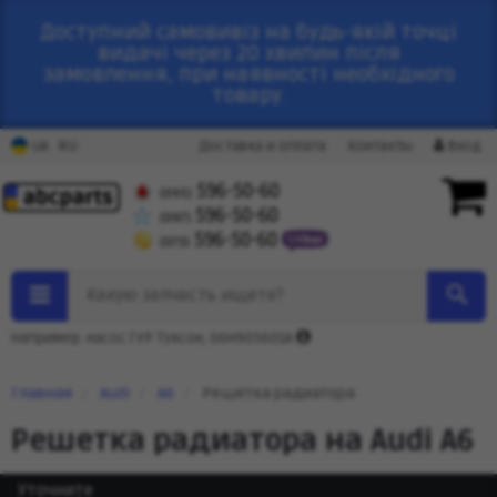
Доступний самовивіз на будь-якій точці
видачі через 20 хвилин після
замовлення, при наявності необхідного
товару.
RU
UA
Доставка и оплата
Контакты
Вход
596-50-60
(095)
596-50-60
(097)
596-50-60
(073)
Какую запчасть ищете?
Например: насос ГУР Туксон, 06H905601A
Главная
Audi
A6
Решетка радиатора
Решетка радиатора на Audi A6
Уточните