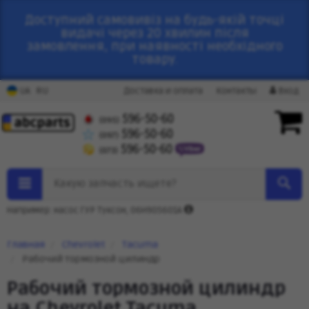
Доступний самовивіз на будь-якій точці
видачі через 20 хвилин після
замовлення, при наявності необхідного
товару.
RU
UA
Доставка и оплата
Контакты
Вход
596-50-60
(095)
596-50-60
(097)
596-50-60
(073)
Какую запчасть ищете?
Например: насос ГУР Туксон, 06H905601A
Главная
Chevrolet
Tacuma
Рабочий тормозной цилиндр
Рабочий тормозной цилиндр
на Chevrolet Tacuma