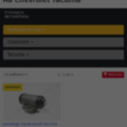
Уточните
автомобиль:
Выберите год
Chevrolet
Tacuma
1 - 1 из 1
по рейтингу
Фильтры
Оригинал
Цилиндр тормозной Tacuma