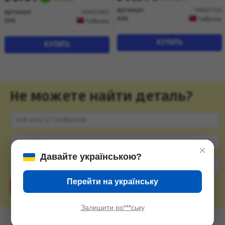
Артикул:
'99817702
Артикул:
'99817802
DPA
Тайвань
DPA
Тайвань
КУПИТЬ
КУПИТЬ
Не можете найти деталь?
×
Давайте українською?
Перейти на українську
Подобрать
Залишити ро***ську