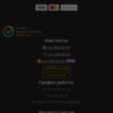
Контакты
596-50-60
(095)
596-50-60
(097)
596-50-60
(073)
Заказать звонок
Запрос по VIN
График работы
Пн-Пт: 8:00-17:00
Сб: 8:00-15:00
Вс: 8:00-15:00 (тільки Харків)
Abcparts.com.ua