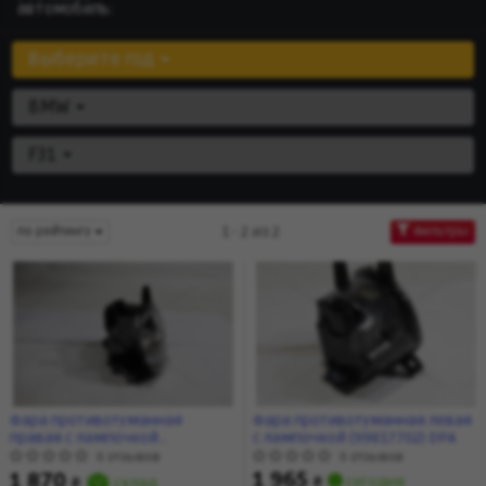
автомобиль:
Выберите год
BMW
F31
1 - 2 из 2
по рейтингу
Фильтры
Фара противотуманная
Фара противотуманная левая
правая с лампочкой
с лампочкой (99817702) DPA
(99817802) DPA
0 отзывов
0 отзывов
1 965
1 870
₴
сегодня
₴
склад