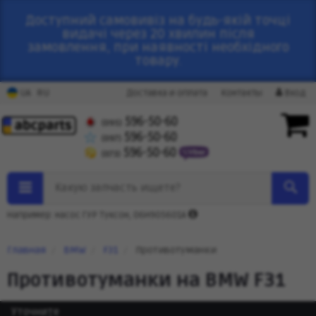
Доступний самовивіз на будь-якій точці
видачі через 20 хвилин після
замовлення, при наявності необхідного
товару.
RU
UA
Доставка и оплата
Контакты
Вход
596-50-60
(095)
596-50-60
(097)
596-50-60
(073)
Какую запчасть ищете?
Например: насос ГУР Туксон, 06H905601A
Главная
BMW
F31
Противотуманки
Противотуманки на BMW F31
Уточните