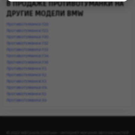
В ПРОДАЖЕ ПРОТИВОТУМАНКИ НА
ДРУГИЕ МОДЕЛИ BMW
Противотуманки F20
Противотуманки F21
Противотуманки F30
Противотуманки F32
Противотуманки F33
Противотуманки F34
Противотуманки F36
Противотуманки X1
Противотуманки X2
Противотуманки X3
Противотуманки X4
Противотуманки X5
Противотуманки X6
© 2023 «ABCparts.com.ua» - интернет магазин автозапчастей