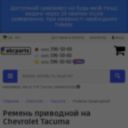
Доступний самовивіз на будь-якій точці
видачі через 20 хвилин після
замовлення, при наявності необхідного
товару.
RU
UA
Доставка и оплата
Контакты
Вход
596-50-60
(095)
596-50-60
(097)
596-50-60
(073)
Какую запчасть ищете?
Например: насос ГУР Туксон, 06H905601A
Главная
Chevrolet
Tacuma
Ремень приводной
Ремень приводной на
Chevrolet Tacuma