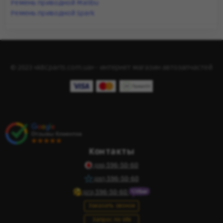
Ремень приводной Malibu
Ремень приводной Spark
© 2023 «ABCparts.com.ua» - интернет магазин автозапчастей
Контакты
596-50-60
(095)
596-50-60
(097)
596-50-60
(073)
Заказать звонок
Запрос по VIN