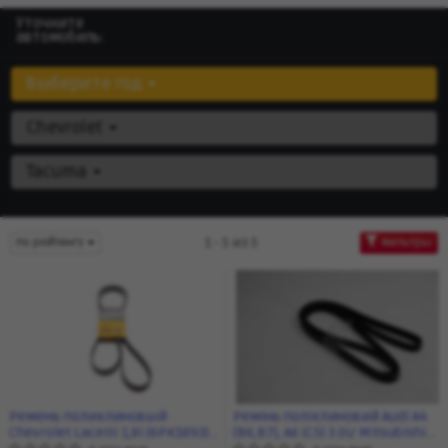
Уточните
автомобиль:
Выберите год
Chevrolet
Tacuma
1 - 5 из 5
по рейтингу
Фильтры
Ремень поликлиновый
Ремінь поліклиновий Audi A4
Chevrolet Lacetti 1,8i (6PK1893)
(B6,B7), A6 (C5) 3.0i/ Mitsubishi