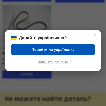
×
Давайте українською?
Ремень генератора Лачетти
1,8-2,0 (6PK1892) (25183022)
KG1100008 KAP
0 отзывов
Перейти на українську
475
₴
сегодня
Артикул:
'KG1100008
Залишити ро***ську
KAP (KoreaAutoParts)
Корея
КУПИТЬ
Не можете найти деталь?