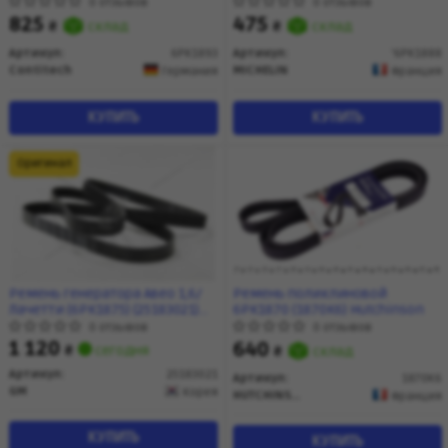
ContiTech
Outlander (03-06) 2.4i (6PK1888)
0 отзывов
0 отзывов
MICHELIN
825
475
₴
склад
₴
склад
Артикул:
6PK1893
Артикул:
'6PK1888
Contitech
MICHELIN
Германия
Франция
КУПИТЬ
КУПИТЬ
Оригинал
Ремень генератора Авео 1,6/
Ремень поликлиновой
Лачетти (6PK1875) (25183021)
6PK1870 (1870K6) Hutchinson
GM
0 отзывов
0 отзывов
1 120
640
₴
сегодня
₴
склад
Артикул:
25183021
Артикул:
1870K6
GM
Корея
HUTCHINSON
Франция
КУПИТЬ
КУПИТЬ