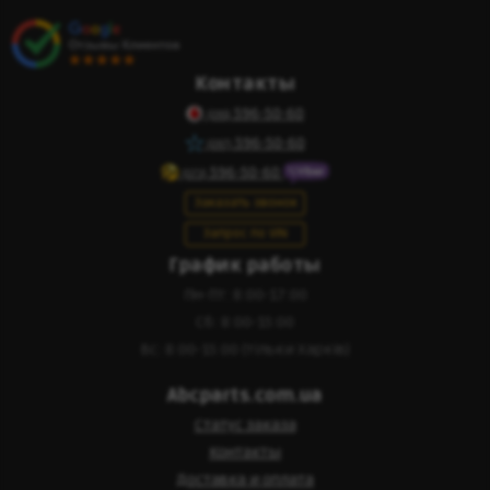
Контакты
596-50-60
(095)
596-50-60
(097)
596-50-60
(073)
Заказать звонок
Запрос по VIN
График работы
Пн-Пт: 8:00-17:00
Сб: 8:00-15:00
Вс: 8:00-15:00 (тільки Харків)
Abcparts.com.ua
Статус заказа
Контакты
Доставка и оплата