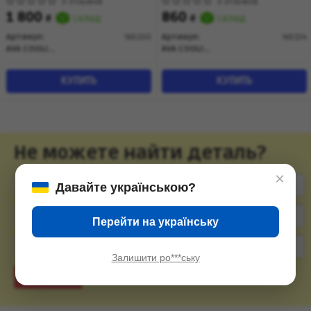
AVA
(AID154) AVA
0 отзывов
0 отзывов
1 800
860
₴
склад
₴
склад
Артикул:
'AID260
Артикул:
'AID154
AVA COOLING
AVA COOLING
КУПИТЬ
КУПИТЬ
Не можете найти деталь?
×
Давайте українською?
Перейти на українську
Залишити ро***ську
Подобрать