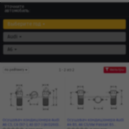
Уточните
автомобиль:
Выберите год
Audi
A6
1 - 2 из 2
по рейтингу
Фильтры
Осушувач кондиціонера Audi
Осушувач кондиціонера Audi
A6 C5, C6 (97-), A5 (07-) (AID260)
A4 B5, A6 C5/VW Passat B5