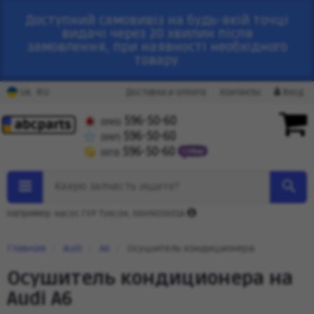
Доступний самовивіз на будь-якій точці
видачі через 20 хвилин після
замовлення, при наявності необхідного
товару.
RU
UA
Доставка и оплата
Контакты
Вход
596-50-60
(095)
596-50-60
(097)
596-50-60
(073)
Какую запчасть ищете?
Например: насос ГУР Туксон, 06H905601A
Главная
Audi
A6
Осушитель кондиционера
Осушитель кондиционера на
Audi A6