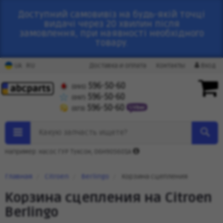
Доступний самовивіз на будь-якій точці
видачі через 20 хвилин після
замовлення, при наявності необхідного
товару.
RU
UA
Доставка и оплата
Контакты
Вход
596-50-60
(095)
596-50-60
(097)
596-50-60
(073)
Какую запчасть ищете?
Например: насос ГУР Туксон, 06H905601A
Главная
Citroen
Berlingo
Корзина сцепления
Корзина сцепления на Citroen
Berlingo