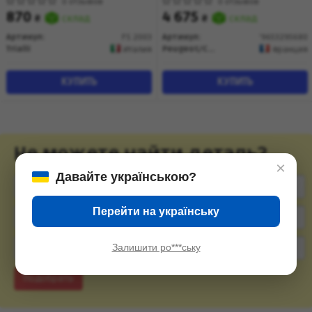
TRIALLI
(9653295680) Citroen/Peugeot
0 отзывов
0 отзывов
870
4 675
₴
склад
₴
склад
Артикул:
FS 2003
Артикул:
'9653295680
Trialli
Peugeot/Citroen
Италия
Франция
КУПИТЬ
КУПИТЬ
Не можете найти деталь?
×
Давайте українською?
Перейти на українську
Залишити ро***ську
Подобрать