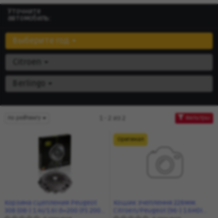
Уточните
автомобиль:
Выберите год
Citroen
Berlingo
1 - 2 из 2
по рейтингу
Фильтры
Оригинал
Корзина сцепления Peugeot
Кошик зчеплення 228мм.
308 (08-) 1.4i/1.6i d=200 (FS 2003)
Citroen/Peugeot (96-) 1.6HDi