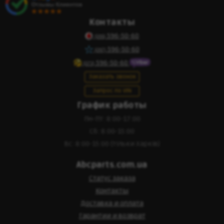
Контакты
596-50-60
(095)
596-50-60
(097)
596-50-60
(073)
Заказать звонок
Запрос по VIN
График работы
Пн-Пт: 8:00-17:00
Сб: 8:00-15:00
Вс: 8:00-15:00 (тільки Харків)
Abcparts.com.ua
Статус заказа
Контакты
Доставка и оплата
Гарантии и возврат