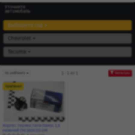
Уточните
автомобиль:
Выберите год
Chevrolet
Tacuma
1 - 1 из 1
по рейтингу
Фильтры
Оригинал
Корпус термостата Ланос 1,6
нижний (96180615) GM