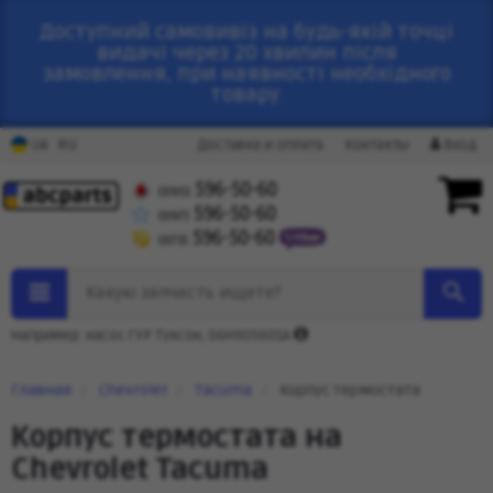
Доступний самовивіз на будь-якій точці
видачі через 20 хвилин після
замовлення, при наявності необхідного
товару.
RU
UA
Доставка и оплата
Контакты
Вход
596-50-60
(095)
596-50-60
(097)
596-50-60
(073)
Какую запчасть ищете?
Например: насос ГУР Туксон, 06H905601A
Главная
Chevrolet
Tacuma
Корпус термостата
Корпус термостата на
Chevrolet Tacuma