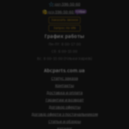
596-50-60
(097)
596-50-60
(073)
Заказать звонок
Запрос по VIN
График работы
Пн-Пт: 8:00-17:00
Сб: 8:00-15:00
Вс: 8:00-15:00 (тільки Харків)
Abcparts.com.ua
Статус заказа
Контакты
Доставка и оплата
Гарантии и возврат
Договор оферты
Договір оферти з постачальником
Статьи и обзоры
Каталог