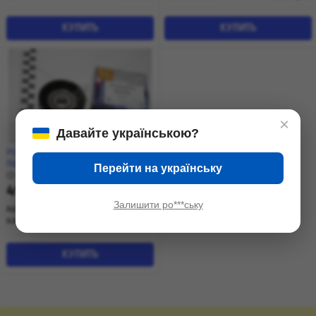
КУПИТЬ
КУПИТЬ
×
Давайте українською?
Ролик ремня генератора
Лачетти 1,8-2,0 (металл) (69
Перейти на українську
мм) (96344236) KG0800050 KAP
0 отзывов
495
₴
сегодня
Залишити ро***ську
Артикул:
'KG0800050
KAP (KoreaAutoParts)
Корея
КУПИТЬ