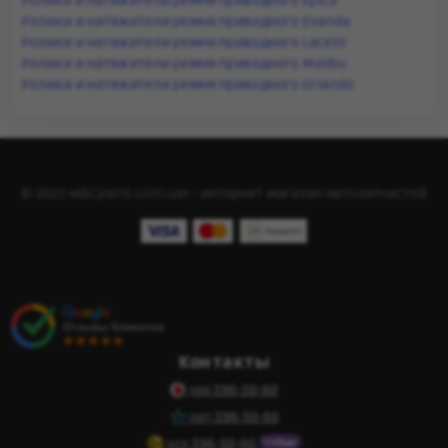
Ролики и натяжители ремня приводного Epica
Ролики и натяжители ремня приводного Evanda
Ролики и натяжители ремня приводного Lacetti
Ролики и натяжители ремня приводного Malibu
Ролики и натяжители ремня приводного Orlando
© 2023 «ABCparts.com.ua» - интернет магазин автозапчастей
Контакты
596-50-60
(095)
596-50-60
(097)
596-50-60
(073)