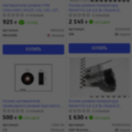
Натяжитель ремня ГРМ
Ролик ремня генератора
Chevrolet CRUZE L14, L95, LXT
Лачетти 1,8-2,0 (в сборе) (с
(MIPK319) MASUMA
натяжителем) (25190645) GM
0 отзывов
0 отзывов
2 145
925
₴
сегодня
₴
склад
Артикул:
25190645
Артикул:
'MIPK319
GM
Корея
MASUMA
Япония
КУПИТЬ
КУПИТЬ
Ролик натяжителя
Ролик ремня генератора
приводного ремня Opel Astra H
Лачетти 1,8-2,0 (в сборе) (с
(L48) (07-14) (CX01-94) CX
натяжителем) (25190645)
0 отзывов
0 отзывов
KG0800013 KAP
500
1 630
₴
сегодня
₴
сегодня
Артикул:
CX01-94
Артикул:
'KG0800013
CX
Польша
KAP (KoreaAutoParts)
Корея