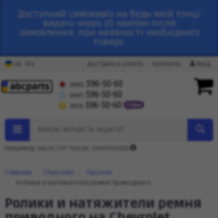
Доступний самовивіз на будь-якій точці
видачі через 20 хвилин після
замовлення, при наявності необхідного
товару.
RU
UA
Доставка и оплата
Контакты
Вход
596-50-60
(095)
596-50-60
(097)
596-50-60
(073)
Какую запчасть ищете?
Например: насос ГУР Туксон, 06H905601A
Главная
Chevrolet
Tacuma
Ролики и натяжители ремня приводного
Ролики и натяжители ремня
приводного на Chevrolet