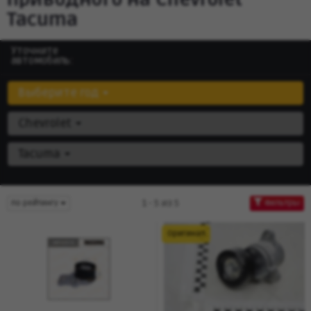
Tacuma
Уточните
автомобиль:
Выберите год
Chevrolet
Tacuma
1 - 5 из 5
по рейтингу
Фильтры
Оригинал