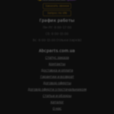
Заказать звонок
Запрос по VIN
График работы
Пн-Пт: 8:00-17:00
Сб: 8:00-15:00
Вс: 8:00-15:00 (тільки Харків)
Abcparts.com.ua
Статус заказа
Контакты
Доставка и оплата
Гарантии и возврат
Договор оферты
Договір оферти з постачальником
Статьи и обзоры
Каталог
О нас