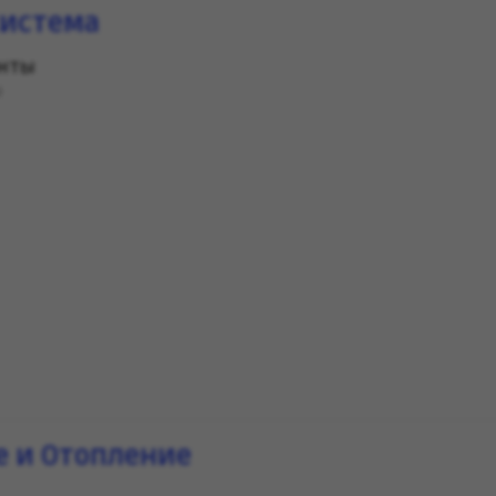
система
енты
)
 и Отопление