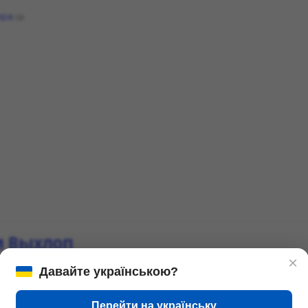
ера
(2)
и Выхлоп
×
Давайте українською?
Перейти на українську