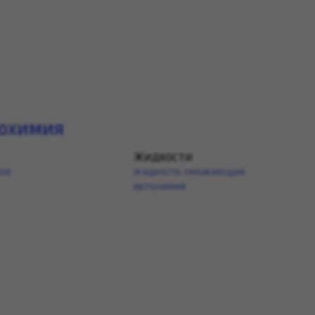
тохимия
Жидкости
ное
Жидкость омывающая
Автохимия