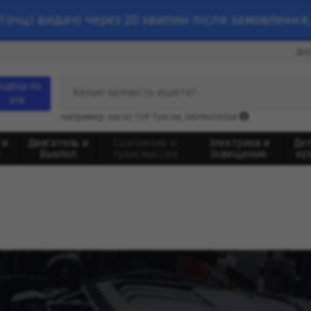
точці видачі через 20 хвилин після замовлення,
До
одбор по
Какую запчасть ищете?
VIN
Например: насос ГУР Туксон, 06H905601A
 и
Двигатель и
Сцепление и
Электрика и
Де
Выхлоп
трансмиссия
Освещение
ку