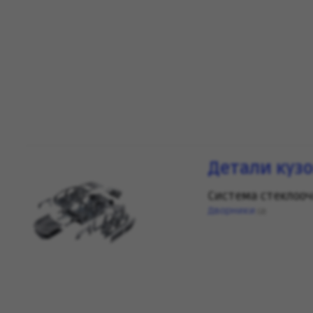
Детали куз
Система стеклоо
Дворники
(2)