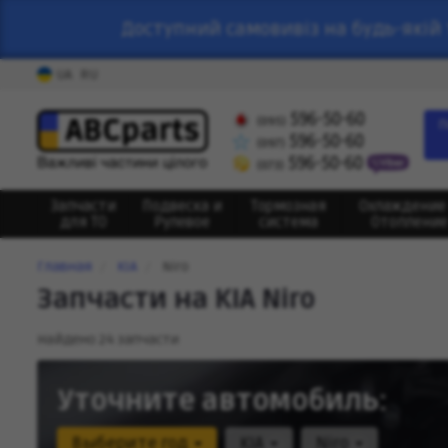
Доступний самовивіз на будь-якій 
UA
RU
596-50-60
(095)
П
596-50-60
(097)
596-50-60
(073)
Запчасти
Подвеска и
Тормозная
Охлаждение
для ТО
Рулевое
система
Отопление
Главная
KIA
Niro
Запчасти на KIA Niro
Найдено 24 запчасти
Уточните автомобиль:
Выберите год
KIA
Niro