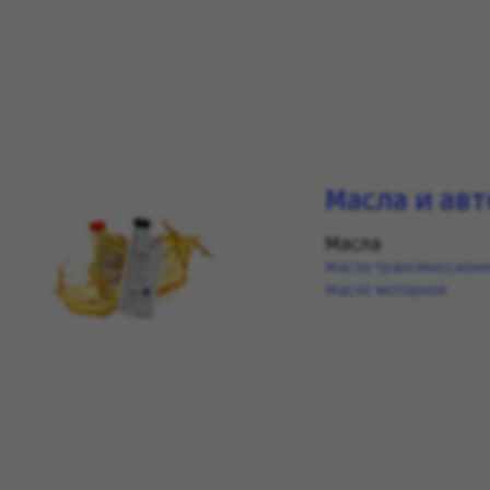
Масла и ав
Масла
Масло трансмиссион
Масло моторное