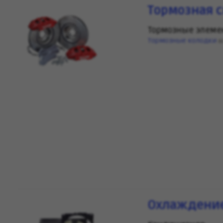
Тормозная 
Тормозные элем
Тормозные колодки
(6
Охлаждение