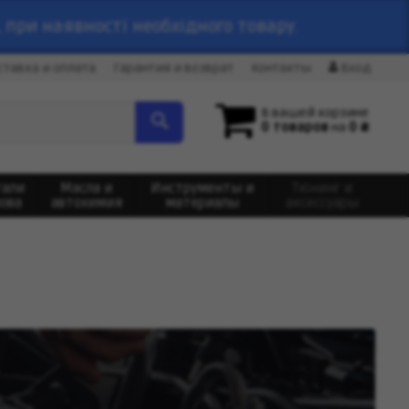
 при наявності необхідного товару.
ставка и оплата
Гарантия и возврат
Контакты
Вход
В вашей корзине
0 товаров
на
0 ₴
тали
Масла и
Инструменты и
Тюнинг и
зова
автохимия
материалы
аксессуары