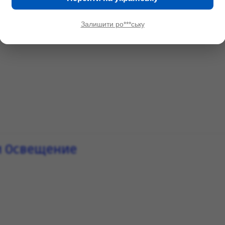
Залишити ро***ську
и Освещение