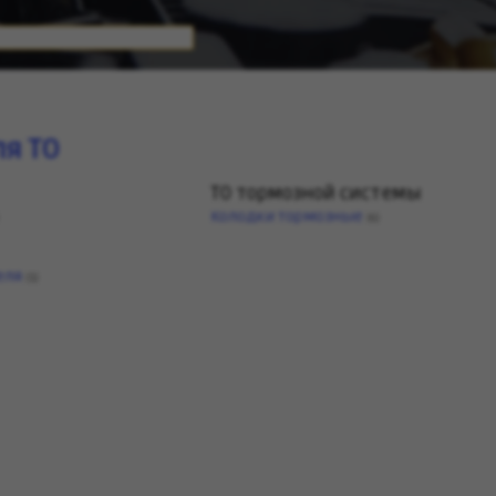
я ТО
ТО тормозной системы
Колодки тормозные
(6)
еля
(1)