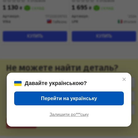
VIKA
I/ VW Passat B5 (2114) LPR
0 отзывов
0 отзывов
1 130
1 695
₴
склад
₴
склад
Артикул:
'77211519701
Артикул:
'2114
Vika
LPR
Тайвань
Италия
КУПИТЬ
КУПИТЬ
Не можете найти деталь?
×
Давайте українською?
Перейти на українську
Залишити ро***ську
Подобрать