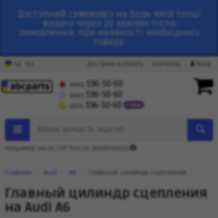
Доступний самовивіз на будь-якій точці
видачі через 20 хвилин після
замовлення, при наявності необхідного
товару.
RU
UA
Доставка и оплата
Контакты
Вход
596-50-60
(095)
596-50-60
(097)
596-50-60
(073)
Какую запчасть ищете?
Например: насос ГУР Туксон, 06H905601A
Главная
Audi
A6
Главный цилиндр сцепления
Главный цилиндр сцепления
на Audi A6