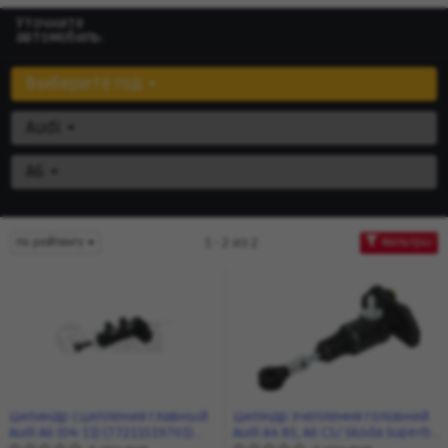
Уточните
автомобиль:
Выберите год
Audi
A6
1 - 2 из 2
по рейтингу
Фильтры
Цилиндр сцепления главный
Циліндр зчеплення головний
Audi A6 (04-11) (77211519701)
Audi A4 B5, A6 C5/ Skoda Superb