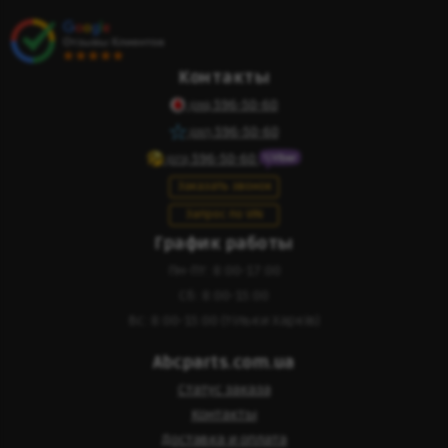
Контакты
596-50-60
(095)
596-50-60
(097)
596-50-60
(073)
Заказать звонок
Запрос по VIN
График работы
Пн-Пт: 8:00-17:00
Сб: 8:00-15:00
Вс: 8:00-15:00 (тільки Харків)
Abcparts.com.ua
Статус заказа
Контакты
Доставка и оплата