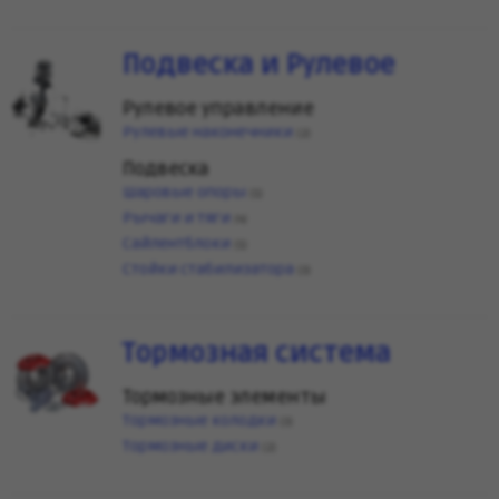
Подвеска и Рулевое
Рулевое управление
Рулевые наконечники
(2)
Подвеска
Шаровые опоры
(1)
Рычаги и тяги
(4)
Сайлентблоки
(1)
Стойки стабилизатора
(3)
Тормозная система
Тормозные элементы
Тормозные колодки
(3)
Тормозные диски
(2)