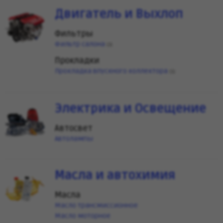
Двигатель и Выхлоп
Фильтры
Фильтр салона
(3)
Прокладки
Прокладка впускного коллектора
(1)
Электрика и Освещение
Автосвет
Автолампы
Масла и автохимия
Масла
Масло трансмиссионное
Масло моторное