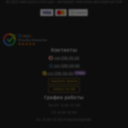
© 2023 «ABCparts.com.ua» - интернет магазин автозапчастей
Контакты
596-50-60
(095)
596-50-60
(097)
596-50-60
(073)
Заказать звонок
Запрос по VIN
График работы
Пн-Пт: 8:00-17:00
Сб: 8:00-15:00
Вс: 8:00-15:00 (тільки Харків)