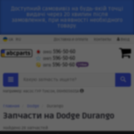
Доступний самовивіз на будь-якій точці
видачі через 20 хвилин після
замовлення, при наявності необхідного
товару.
RU
UA
Доставка и оплата
Контакты
Вход
596-50-60
(095)
596-50-60
(097)
596-50-60
(073)
Какую запчасть ищете?
Например: насос ГУР Туксон, 06H905601A
Главная
Dodge
Durango
Запчасти на Dodge Durango
Найдено 28 запчастей