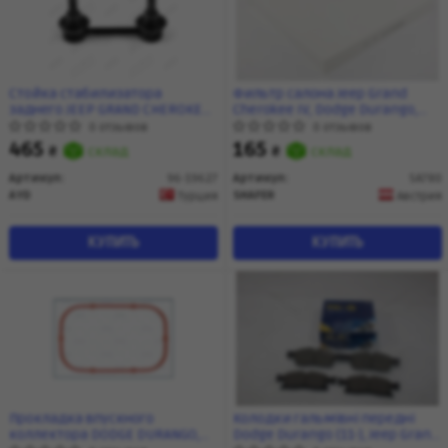
Стойка стабилизатора
Фильтр салона Jeep Grand
заднего JEEP GRAND CHEROKEE
Cherokee IV, Dodge Durango,
(11-,16-)/DODGE DURANGO (11-18)
10-, (USA) (SA780) SHAFER
0 отзывов
0 отзывов
(96-19627) AYD
465
165
₴
склад
₴
склад
Артикул:
96-19627
Артикул:
SA780
AYD
SHAFER
Турция
Австрия
КУПИТЬ
КУПИТЬ
Прокладка впускного
Колодки гальмівні передні
коллектора DODGE DURANGO,
Dodge Durango (11-), Jeep Grand