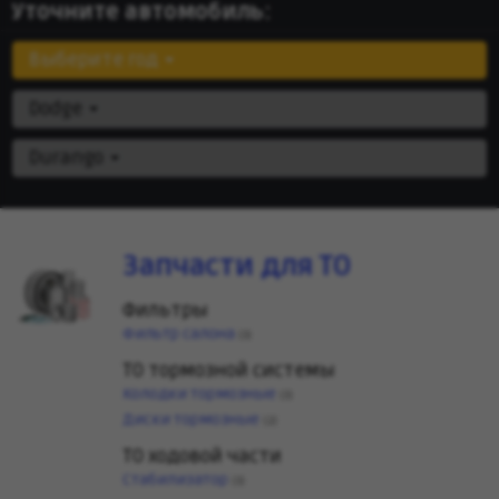
Уточните автомобиль:
Выберите год
Dodge
Durango
Запчасти для ТО
Фильтры
Фильтр салона
(3)
ТО тормозной системы
Колодки тормозные
(3)
Диски тормозные
(2)
ТО ходовой части
Стабилизатор
(3)