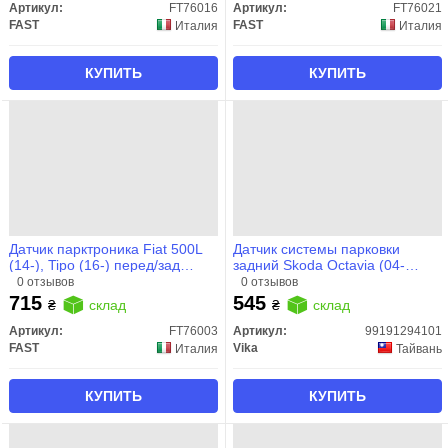
Артикул:
FT76016
Артикул:
FT76021
FAST
FAST
Италия
Италия
КУПИТЬ
КУПИТЬ
Датчик парктроника Fiat 500L
Датчик системы парковки
(14-), Tipo (16-) перед/зад
задний Skoda Octavia (04-
(FT76003) Fast
08,09-13)/VW Transporter (03-
0 отзывов
0 отзывов
10)/Audi A6 (02-11)
715
545
₴
склад
₴
склад
(99191294101) VIKA
Артикул:
FT76003
Артикул:
99191294101
FAST
Vika
Италия
Тайвань
КУПИТЬ
КУПИТЬ