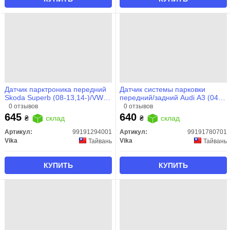
Датчик парктроника передний
Датчик системы парковки
Skoda Superb (08-13,14-)/VW
передний/задний Audi A3 (04-
Caddy (11-15), Passat (08-15),
08), A4 (05-08), A6 (02-05)
0 отзывов
0 отзывов
Tiguan (08-)/Audi A3 (09-13),A6
(99191780701) VIKA
645
640
₴
склад
₴
склад
(11-) (99191294001) VIKA
Артикул:
99191294001
Артикул:
99191780701
Vika
Vika
Тайвань
Тайвань
КУПИТЬ
КУПИТЬ