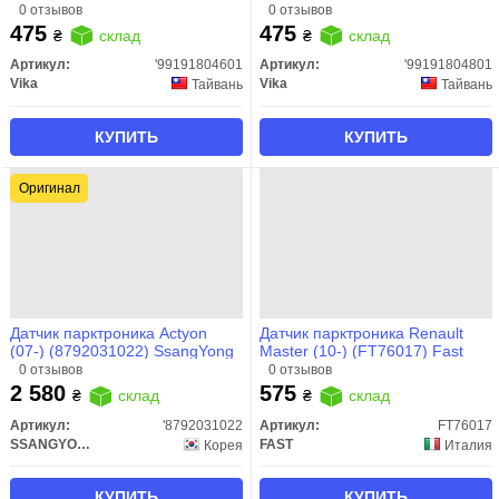
(99191804601) VIKA
VIKA
0 отзывов
0 отзывов
475
475
₴
склад
₴
склад
Артикул:
'99191804601
Артикул:
'99191804801
Vika
Vika
Тайвань
Тайвань
КУПИТЬ
КУПИТЬ
Оригинал
Датчик парктроника Actyon
Датчик парктроника Renault
(07-) (8792031022) SsangYong
Master (10-) (FT76017) Fast
0 отзывов
0 отзывов
2 580
575
₴
склад
₴
склад
Артикул:
'8792031022
Артикул:
FT76017
SSANGYONG
FAST
Корея
Италия
КУПИТЬ
КУПИТЬ