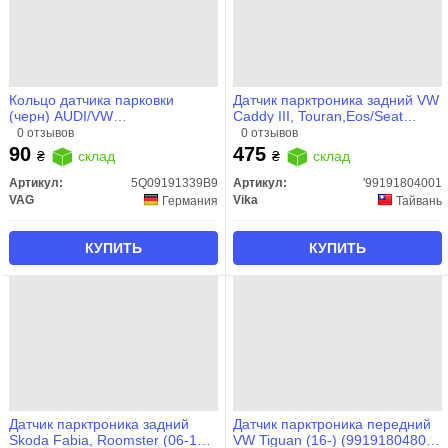
Кольцо датчика парковки
Датчик парктроника задний VW
(черн) AUDI/VW
Caddy III, Touran,Eos/Seat
(5Q09191339B9) VAG
Leon, Toledo, Altea (04-)
0 отзывов
0 отзывов
(99191804001) VIKA
90
475
₴
склад
₴
склад
Артикул:
5Q09191339B9
Артикул:
'99191804001
VAG
Vika
Германия
Тайвань
КУПИТЬ
КУПИТЬ
Датчик парктроника задний
Датчик парктроника передний
Skoda Fabia, Roomster (06-15)
VW Tiguan (16-) (99191804801)