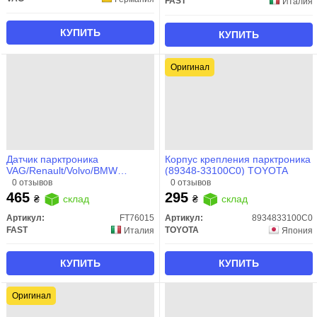
FAST
Италия
КУПИТЬ
КУПИТЬ
Оригинал
Датчик парктроника
Корпус крепления парктроника
VAG/Renault/Volvo/BMW
(89348-33100C0) TOYOTA
(FT76015) Fast
0 отзывов
0 отзывов
465
295
₴
склад
₴
склад
Артикул:
FT76015
Артикул:
8934833100C0
FAST
TOYOTA
Италия
Япония
КУПИТЬ
КУПИТЬ
Оригинал