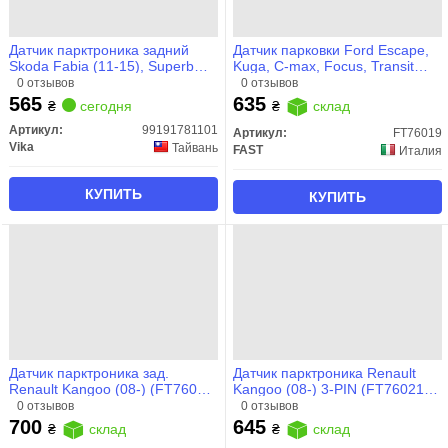
Датчик парктроника задний
Датчик парковки Ford Escape,
Skoda Fabia (11-15), Superb
Kuga, C-max, Focus, Transit
(14-)/VW Caddy (11-15), Passat
Custom (12-) (FT76019) Fast
0 отзывов
0 отзывов
(11-15)/Audi A4 (13-15)/Seat
565
635
₴
сегодня
₴
склад
Leon (11-13) (99191781101)
VIKA
Артикул:
99191781101
Артикул:
FT76019
Vika
Тайвань
FAST
Италия
КУПИТЬ
КУПИТЬ
Датчик парктроника зад.
Датчик парктроника Renault
Renault Kangoo (08-) (FT76016)
Kangoo (08-) 3-PIN (FT76021)
Fast
Fast
0 отзывов
0 отзывов
700
645
₴
склад
₴
склад