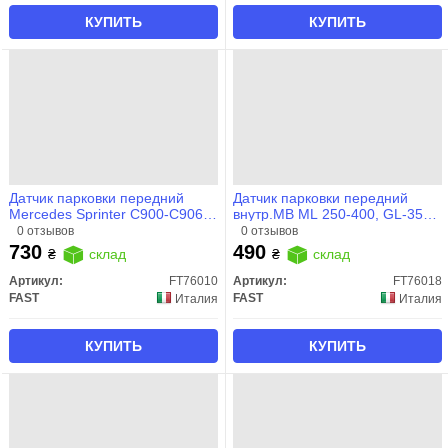
КУПИТЬ
КУПИТЬ
Датчик парковки передний
Датчик парковки передний
Mercedes Sprinter C900-C906,
внутр.MB ML 250-400, GL-350-
ML W164, GL X164, SLK R171,
500, GL-63, Mercedes Sprinter
0 отзывов
0 отзывов
C W203, W204, GLK X204, E
906 (06-) (FT76018) Fast
730
490
₴
склад
₴
склад
W211, CL (FT76010) Fast
Артикул:
FT76010
Артикул:
FT76018
FAST
FAST
Италия
Италия
КУПИТЬ
КУПИТЬ