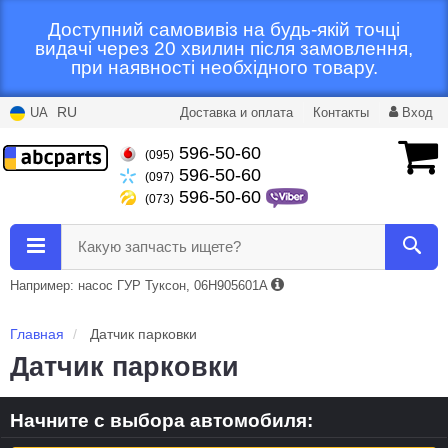
Доступний самовивіз на будь-якій точці
видачі через 20 хвилин після замовлення,
при наявності необхідного товару.
RU
UA
Доставка и оплата
Контакты
Вход
596-50-60
(095)
596-50-60
(097)
596-50-60
(073)
Какую запчасть ищете?
Например: насос ГУР Туксон, 06H905601A
Главная
Датчик парковки
Датчик парковки
Начните с выбора автомобиля: