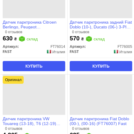
Датчик парктроника Citroen
Датчик парктроника задний Fiat
Berlingo, Peugeot
Doblo (10-), Ducato (06-) 3-PIN
Partner/308/407 (08-) перед/зад
(FT76005) Fast
0 отзывов
0 отзывов
3-PIN (FT76014) Fast
630
570
₴
склад
₴
склад
Артикул:
FT76014
Артикул:
FT76005
FAST
FAST
Италия
Италия
КУПИТЬ
КУПИТЬ
Оригинал
Датчик парктроника VW
Датчик парктроника Fiat Doblo
Touareg (13-18), T6 (12-19)
(00-), (00-16) (FT76007) Fast
(1S0919275CGRU) VAG
0 отзывов
0 отзывов