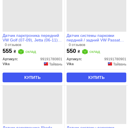
Датчик парктроника передний
Датчик системы парковки
VW Golf (07-09), Jetta (06-11),
пердней / задний VW Passat
Passat (08-11), Toureg (07-10)
(01-05)/Audi A3 (97-03), A6 (98-
0 отзывов
0 отзывов
(99191780801) VIKA
01) (99191780901) VIKA
555
550
₴
склад
₴
склад
Артикул:
99191780801
Артикул:
99191780901
Vika
Vika
Тайвань
Тайвань
КУПИТЬ
КУПИТЬ
Датчик парктроника Skoda
Датчик системы парковки