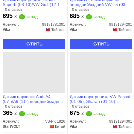
Superb (08-13)/VW Golf (12-13),
передний/задний VW T5 (03-
Passat (09-11), Tiguan (12-)
15)/Audi A6 (02-11)
0 отзывов
0 отзывов
(99191781301) VIKA
(99191294201) VIKA
695
685
₴
склад
₴
склад
Артикул:
99191781301
Артикул:
99191294201
Vika
Vika
Тайвань
Тайвань
КУПИТЬ
КУПИТЬ
Датчик парковки Audi A4
Датчик парктроника VW Passat
(07-)/A6 (11-) передний/задний
(01-05), Sharan (01-10)
(VS-PK 1826) StartVOLT
(99191294301) VIKA
0 отзывов
0 отзывов
365
675
₴
склад
₴
склад
Артикул:
VS-PK 1826
Артикул:
99191294301
StartVOLT
Vika
Китай
Тайвань