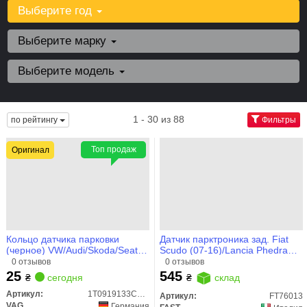
Выберите год
Выберите марку
Выберите модель
1 - 30 из 88
по рейтингу
Фильтры
Топ продаж
Оригинал
Кольцо датчика парковки
Датчик парктроника зад. Fiat
(черное) VW/Audi/Skoda/Seat
Scudo (07-16)/Lancia Phedra
(1T0919133C9B9) VAG
(02-10)/ Peugeot 308 (07-)
0 отзывов
0 отзывов
(FT76013) Fast
25
545
₴
сегодня
₴
склад
Артикул:
1T0919133C9B9
Артикул:
FT76013
VAG
Германия