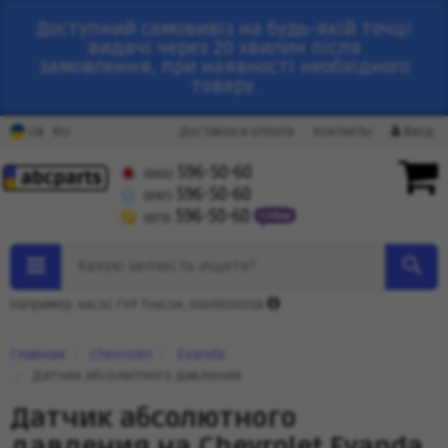
Доступний самовивіз на будь-якій точці
видачі через 20 хвилин після
замовлення, при наявності необхідного
товару.
RU
UA
Доставка и оплата
Контакты
Вход
596-50-60
(095)
596-50-60
(097)
596-50-60
(073)
Какую запчасть ищете?
Например: насос ГУР Туксон, 06H905601A
Главная
Chevrolet
Evanda
Датчик абсолютного давления
Датчик абсолютного
давления на Chevrolet Evanda