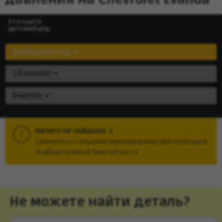
Уточните
автомобиль:
Выберите год
Chevrolet
Evanda
Ничего не найдено :(
Cвяжитесь с нашими менеджерами для помощи в
подборе нужной Вам запчасти.
Не можете найти деталь?