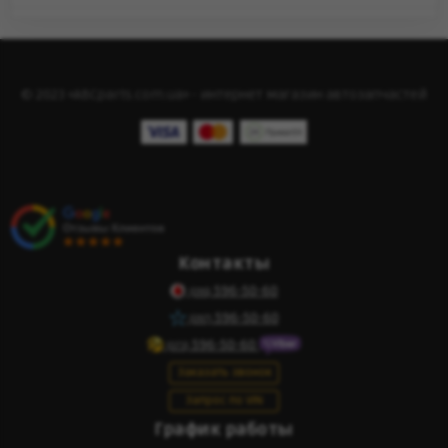
© 2023 «ABCparts.com.ua» - интернет магазин автозапчастей
Контакты
596-50-60
(095)
596-50-60
(097)
596-50-60
(073)
Заказать звонок
Запрос по VIN
График работы